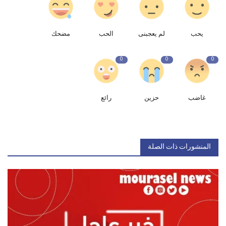
يحب
لم يعجبنى
الحب
مضحك
0
0
0
غاضب
حزين
رائع
المنشورات ذات الصلة