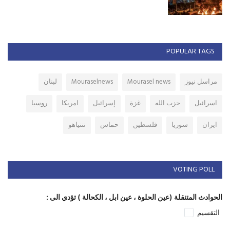
POPULAR TAGS
مراسل نيوز
Mourasel news
Mouraselnews
لبنان
اسرائيل
حزب الله
غزة
إسرائيل
امريكا
روسيا
ايران
سوريا
فلسطين
حماس
نتنياهو
VOTING POLL
الحوادث المتنقلة (عين الحلوة ، عين ابل ، الكحالة ) تؤدي الى :
التقسيم