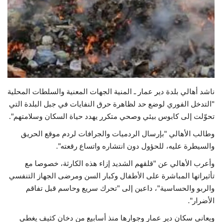
حياة
ناشد أهالي بلدة دير عمار ـ المنية الجهات المعنية والسلطات المحلية
"التدخل الفوري لوضع حد لظاهرة حرق النفايات في جبل البلدة التي
تحوّلت إلى كابوس بيئي وصحي متكرر يهدد حياة السكان وسلامتهم".
وطالب الأهالي "بإرسال الردميات والجرافات لردم موقع الحريق
والسيطرة عليه، للحؤول دون انتشاره واتساع رقعته".
وأعرب الأهالي عن "قلقهم الشديد إزاء هذه الكارثة، خصوصا مع
تأثيراتها المباشرة على الأطفال وكبار السن ومرضى الجهاز التنفسي
والربو والحساسية"، داعين إلى "تحرك سريع وحاسم قبل تفاقم
الأضرار".
ويعاني سكان دير عمار وجوارها منذ أسابيع من دخان كثيف يغطي