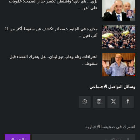
برّي... باي باي؟ واشنطن تكسر جدار الصمت: عقوبات
على "عر...
مجزرة في الجنوب: مصادر تكشف عن سقوط أكثر من 11
ألف قتيل...
اعترافات وئام وهاب تهز لبنان.. هل يتحرك القضاء قبل
سقوط...
وسائل التواصل الاجتماعي
اشترك في صحيفتنا الإخبارية