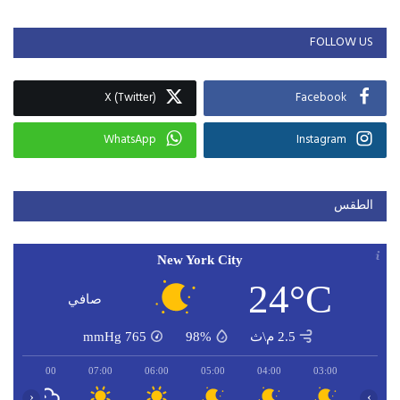
FOLLOW US
X (Twitter)
Facebook
WhatsApp
Instagram
الطقس
New York City
24°C
صافي
2.5 م\ث
98%
765
mmHg
08:00
07:00
06:00
05:00
04:00
03:00
‹
›