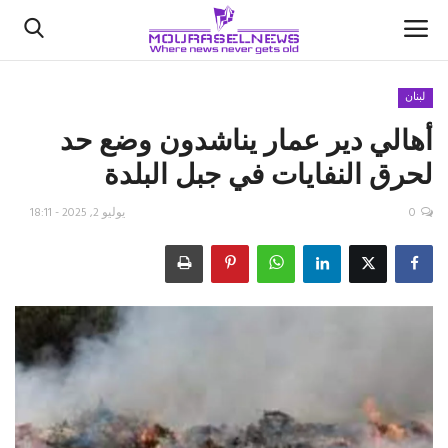
لبنان
أهالي دير عمار يناشدون وضع حد
الأخبار
لحرق النفايات في جبل البلدة
كتّابنا
0
يوليو 2, 2025 - 18:11
السعودية
اقتصاد
علوم وتكنولوجيا
رياضة
فيديو