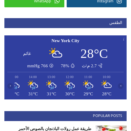
WhatsApp
Instagram
الطقس
New York City
28°C
غائم
2.7 م\ث
78%
766
mmHg
15:00
14:00
13:00
12:00
11:00
10:00
‹
›
C
31°C
31°C
31°C
30°C
29°C
28°C
POPULAR POSTS
طريقة عمل رولات الباذنجان بالصوص الأحمر