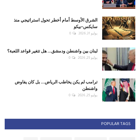
الشرق الأوسط أمام أخطر تحول استراتيجي منذ
سايكس–بيكو
يوليو 31, 2026
0
لبنان بين واشنطن ودمشق... هل تتغير قواعد اللعبة؟
يوليو 25, 2026
0
ترامب لم يكن يخاطب الرياض... بل كان يفاوض
واشنطن
يوليو 25, 2026
0
POPULAR TAGS