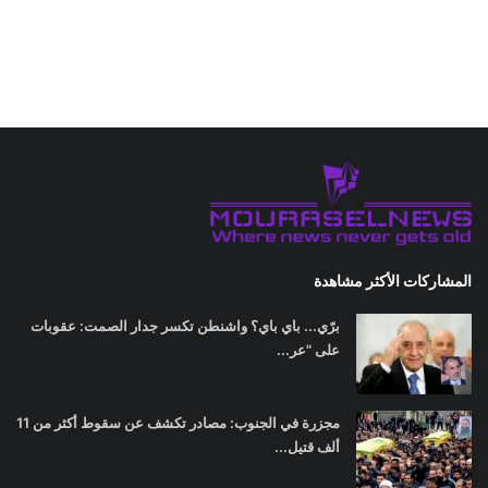
المشاركات الأكثر مشاهدة
برّي... باي باي؟ واشنطن تكسر جدار الصمت: عقوبات
على "عر...
مجزرة في الجنوب: مصادر تكشف عن سقوط أكثر من 11
ألف قتيل...