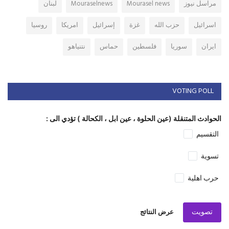
مراسل نيوز
Mourasel news
Mouraselnews
لبنان
اسرائيل
حزب الله
غزة
إسرائيل
امريكا
روسيا
ايران
سوريا
فلسطين
حماس
نتنياهو
VOTING POLL
الحوادث المتنقلة (عين الحلوة ، عين ابل ، الكحالة ) تؤدي الى :
التقسيم
تسوية
حرب اهلية
تصويت
عرض النتائج