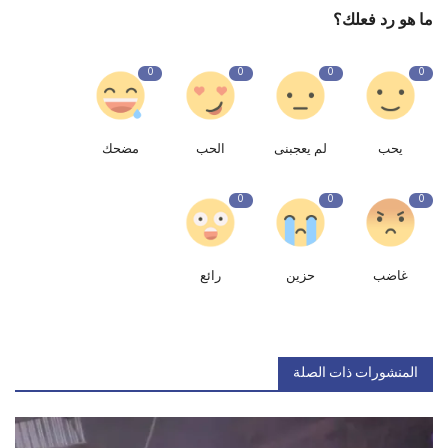
ما هو رد فعلك؟
0
0
0
0
يحب
لم يعجبنى
الحب
مضحك
0
0
0
غاضب
حزين
رائع
المنشورات ذات الصلة