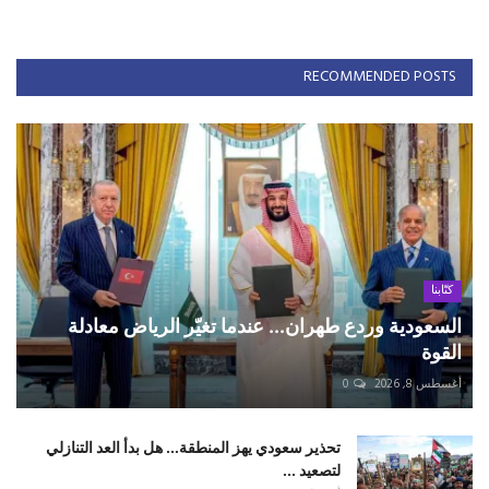
RECOMMENDED POSTS
كتّابنا
السعودية وردع طهران... عندما تغيّر الرياض معادلة
القوة
أغسطس 8, 2026
0
تحذير سعودي يهز المنطقة... هل بدأ العد التنازلي
لتصعيد ...