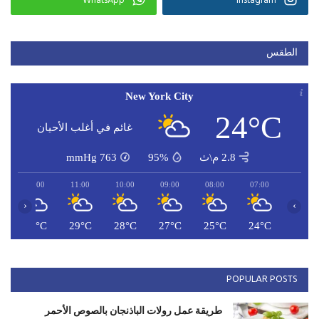
WhatsApp
Instagram
الطقس
New York City
24°C
غائم في أغلب الأحيان
2.8 م\ث
95%
763
mmHg
12:00
11:00
10:00
09:00
08:00
07:00
‹
›
C
30°C
29°C
28°C
27°C
25°C
24°C
POPULAR POSTS
طريقة عمل رولات الباذنجان بالصوص الأحمر