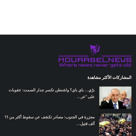
المشاركات الأكثر مشاهدة
برّي... باي باي؟ واشنطن تكسر جدار الصمت: عقوبات
على "عر...
مجزرة في الجنوب: مصادر تكشف عن سقوط أكثر من 11
ألف قتيل...