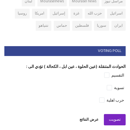
مراسل نيوز
Mourasel news
Mouraselnews
لبنان
اسرائيل
حزب الله
غزة
إسرائيل
امريكا
روسيا
ايران
سوريا
فلسطين
حماس
نتنياهو
VOTING POLL
الحوادث المتنقلة (عين الحلوة ، عين ابل ، الكحالة ) تؤدي الى :
التقسيم
تسوية
حرب اهلية
تصويت
عرض النتائج