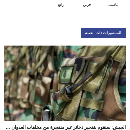
غاضب
حزين
رائع
المنشورات ذات الصلة
الجيش: سنقوم بتفجير ذخائر غير منفجرة من مخلفات العدوان ...