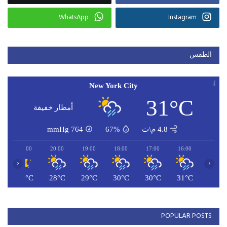
WhatsApp
Instagram
الطقس
New York City
31°C
أمطار خفيفة
4.8 م\ث
67%
764
mmHg
21:00
20:00
19:00
18:00
17:00
16:00
‹
›
C
27°C
28°C
29°C
30°C
30°C
31°C
POPULAR POSTS