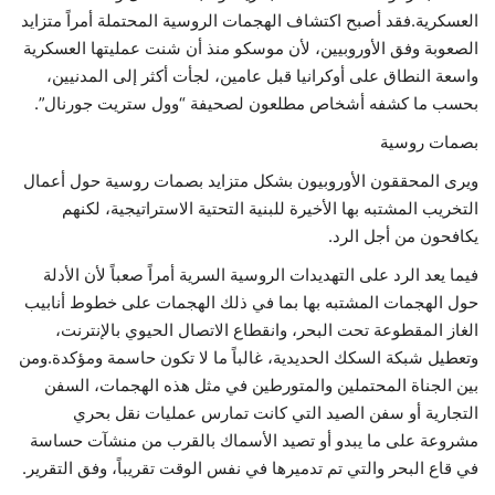
العسكرية.فقد أصبح اكتشاف الهجمات الروسية المحتملة أمراً متزايد
حياة
الصعوبة وفق الأوروبيين، لأن موسكو منذ أن شنت عمليتها العسكرية
واسعة النطاق على أوكرانيا قبل عامين، لجأت أكثر إلى المدنيين،
بحسب ما كشفه أشخاص مطلعون لصحيفة “وول ستريت جورنال”.
بصمات روسية
ويرى المحققون الأوروبيون بشكل متزايد بصمات روسية حول أعمال
التخريب المشتبه بها الأخيرة للبنية التحتية الاستراتيجية، لكنهم
يكافحون من أجل الرد.
فيما يعد الرد على التهديدات الروسية السرية أمراً صعباً لأن الأدلة
حول الهجمات المشتبه بها بما في ذلك الهجمات على خطوط أنابيب
الغاز المقطوعة تحت البحر، وانقطاع الاتصال الحيوي بالإنترنت،
وتعطيل شبكة السكك الحديدية، غالباً ما لا تكون حاسمة ومؤكدة.ومن
بين الجناة المحتملين والمتورطين في مثل هذه الهجمات، السفن
التجارية أو سفن الصيد التي كانت تمارس عمليات نقل بحري
مشروعة على ما يبدو أو تصيد الأسماك بالقرب من منشآت حساسة
في قاع البحر والتي تم تدميرها في نفس الوقت تقريباً، وفق التقرير.