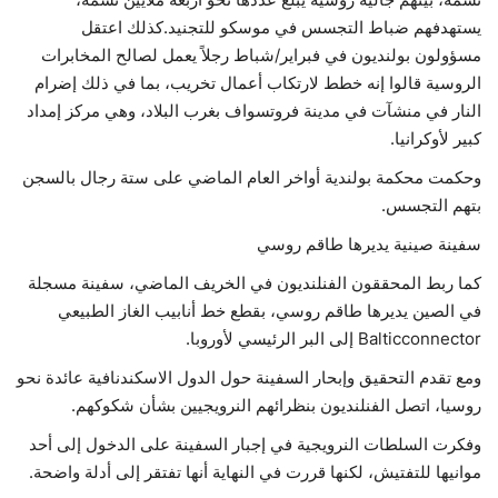
يستهدفهم ضباط التجسس في موسكو للتجنيد.كذلك اعتقل
مسؤولون بولنديون في فبراير/شباط رجلاً يعمل لصالح المخابرات
الروسية قالوا إنه خطط لارتكاب أعمال تخريب، بما في ذلك إضرام
النار في منشآت في مدينة فروتسواف بغرب البلاد، وهي مركز إمداد
كبير لأوكرانيا.
وحكمت محكمة بولندية أواخر العام الماضي على ستة رجال بالسجن
بتهم التجسس.
سفينة صينية يديرها طاقم روسي
كما ربط المحققون الفنلنديون في الخريف الماضي، سفينة مسجلة
في الصين يديرها طاقم روسي، بقطع خط أنابيب الغاز الطبيعي
Balticconnector إلى البر الرئيسي لأوروبا.
ومع تقدم التحقيق وإبحار السفينة حول الدول الاسكندنافية عائدة نحو
روسيا، اتصل الفنلنديون بنظرائهم النرويجيين بشأن شكوكهم.
وفكرت السلطات النرويجية في إجبار السفينة على الدخول إلى أحد
موانيها للتفتيش، لكنها قررت في النهاية أنها تفتقر إلى أدلة واضحة.