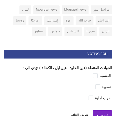
مراسل نيوز
Mourasel news
Mouraselnews
لبنان
اسرائيل
حزب الله
غزة
إسرائيل
امريكا
روسيا
ايران
سوريا
فلسطين
حماس
نتنياهو
VOTING POLL
الحوادث المتنقلة (عين الحلوة ، عين ابل ، الكحالة ) تؤدي الى :
التقسيم
تسوية
حرب اهلية
تصويت
عرض النتائج