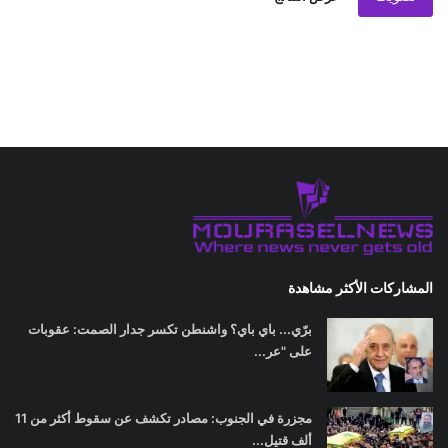
المشاركات الأكثر مشاهدة
برّي... باي باي؟ واشنطن تكسر جدار الصمت: عقوبات
على "عر...
مجزرة في الجنوب: مصادر تكشف عن سقوط أكثر من 11
ألف قتيل...