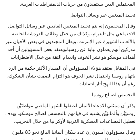
المحتملين الذين يستفيدون من حريات الديمقراطيات الغربية.
تجنيد المدنيين عبر وسائل التواصل
وقال المحققون إنه يتم تجنيد المدنيين العاديين عبر وسائل التواصل
الاجتماعي مثل تليغرام، وكذلك من خلال وظائف الدردشة الخاصة
بالألعاب الشهيرة عبر الإنترنت. ويظل المجندون في بعض الأحيان غير
مدركين أنهم يعملون نيابة عن روسيا.ويعتقد بعض المسؤولين أن أحد
أهداف موسكو هو نشر الخوف وانعدام الثقة من خلال الاضطرابات.
في المقابل يعتقد هؤلاء المسؤولين أن المسار الأكثر حكمة من الرد
باتهام روسيا واحتمال نشر الخوف هو التزام الصمت بشأن الشكوك،
رغم أن هذا النهج أثار انتقادات.
التجسس لصالح روسيا
يذكر أن ممثلي الادعاء الألمان اعتقلوا الشهر الماضي مواطنَيْن
روسيَيْن وألمانيَيْن يشتبه في قيامهم بالتجسس لصالح موسكو، بهدف
تعطيل المساعدات العسكرية الغربية لأوكرانيا من خلال التخريب.
وقال مسؤولون أمنيون إن عدد سكان ألمانيا البالغ نحو 83 مليون
نسمة، بينهم جالية روسية يبلغ عددها نحو أربعة ملايين نسمة،