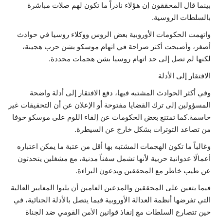
بينما قال المحققون إن هؤلاء نادراً ما تكون لهم صلات مباشرة
بالسلطات الروسية.
واتهمت الحكومات الأوروبية بعض الروس ووكلاء روسيا في حوادث
أصغر، وأصبحت أكثر صراحة في اتهام موسكو بشن حرب هجينة،
لكنها لم تصل إلى حد اتهام روسيا بشن هجمات محددة.
الافتقار إلى الأدلة
وفي أكثر الحوادث المشتبه فيها، دفع الافتقار إلى أدلة واضحة
المسؤولين إلى ترك القضايا مفتوحة أو الإعلان عن أن التحقيقات غير
حاسمة.كما تمتنع بعض الحكومات عن إلقاء اللوم على موسكو خوفا
من تصاعد التوترات بشكل خارج عن السيطرة.
وغالباً ما تكون الهجمات المشتبه بها أقل من عتبة ما يمكن اعتباره
أعمالًا عدوانية حربية لأنها تشمل سفناً مدنية، مع مشغلين يتحدثون
عن طيب خاطر مع المحققين ويدعون البراءة.
فيما يتعين على المحققين والمدعين العامين أن يلبوا المعايير العالية
التي تفرضها أنظمة العدالة الأوروبية فيما يتصل بالأدلة الجنائية، في
حين تتصارع السلطات مع إنفاذ قوانين الأمن القومي ضد الجناة