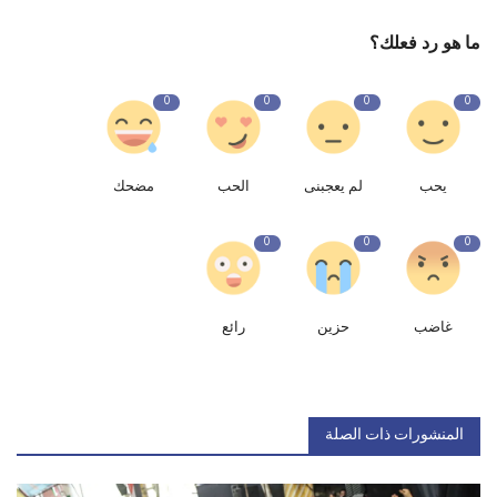
ما هو رد فعلك؟
0
0
0
0
يحب
لم يعجبنى
الحب
مضحك
0
0
0
غاضب
حزين
رائع
المنشورات ذات الصلة