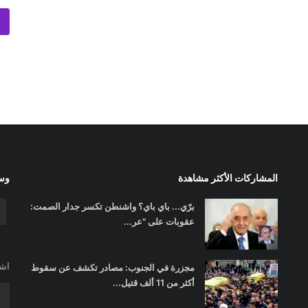
المشاركات الأكثر مشاهدة
وسا
برّي... باي باي؟ واشنطن تكسر جدار الصمت:
عقوبات على "عر...
اشت
مجزرة في الجنوب: مصادر تكشف عن سقوط
أكثر من 11 ألف قتيل...