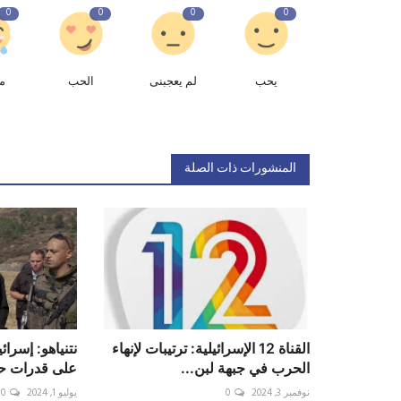
0
0
0
0
يحب
لم يعجبنى
الحب
م
المنشورات ذات الصلة
القناة 12 الإسرائيلية: ترتيبات لإنهاء
نتنياهو: إسرا
الحرب في جبهة لبن...
على قدرات ح
نوفمبر 3, 2024
0
يوليو 1, 2024
0