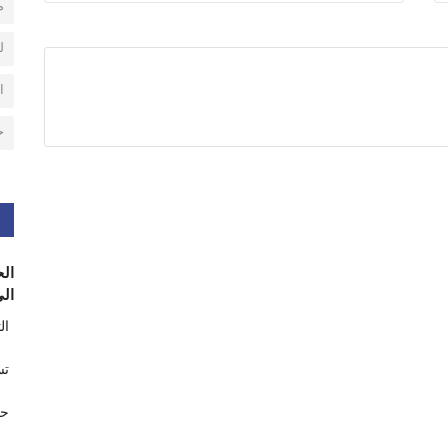
م
ل
ا
ح
الح
الى
ال
تس
حر