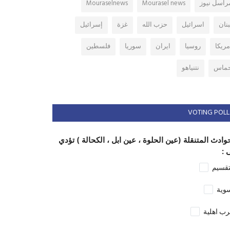
راسل نيوز
Mourasel news
Mouraselnews
بنان
اسرائيل
حزب الله
غزة
إسرائيل
مريكا
روسيا
ايران
سوريا
فلسطين
ماس
نتنياهو
VOTING POLL
وادث المتنقلة (عين الحلوة ، عين ابل ، الكحالة ) تؤدي
 :
تقسيم
وية
ب اهلية