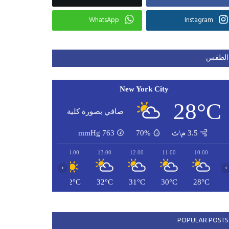
WhatsApp
Instagram
الطقس
New York City
28°C
صافي بصورة كلية
3.5 م\ث
70%
763
mmHg
16:00
15:00
14:00
13:00
12:00
11:00
10:00
‹
›
33°C
33°C
32°C
32°C
31°C
30°C
28°C
POPULAR POSTS