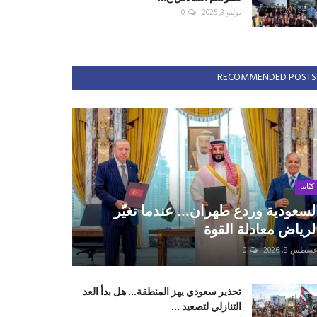
يوليو 3, 2025
0
RECOMMENDED POSTS
كتّابنا
لسعودية وردع طهران... عندما تغيّر
لرياض معادلة القوة
سطس 8, 2026
0
تحذير سعودي يهز المنطقة... هل بدأ العد
التنازلي لتصعيد ...