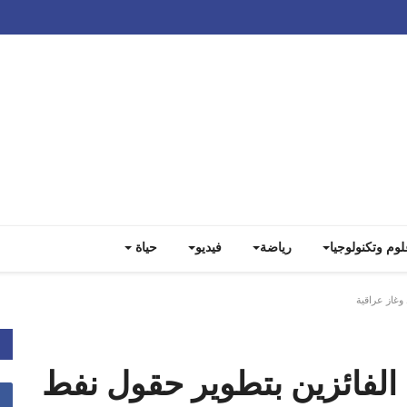
Track all markets on TradingView
لوم وتكنولوجيا
رياضة
فيديو
حياة
الفائزين بتطوير حقول نفط