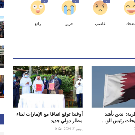
0
0
0
ضحك
غاضب
حزين
رائع
ية: ‏ ندين بأشد
أوغندا توقع اتفاقا مع الإمارات لبناء
حات رئيس الو...
مطار دولي جديد
يونيو 21, 2024
0