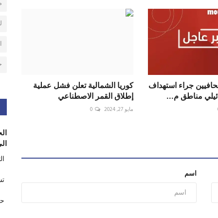
م
ل
ا
ح
هاد 5 صحافيين جراء استهداف
كوريا الشمالية تعلن فشل عملية
يلي مناطق م...
إطلاق القمر الاصطناعي
مايو 27, 2024
0
الح
الى
ال
اسم
تس
حر