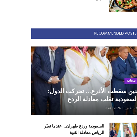
RECOMMENDED POSTS
صحافة
ين سقطت الأذرع... تحركت الدول:
لسعودية تقلب معادلة الردع
سطس 8, 2026
0
السعودية وردع طهران... عندما تغيّر
الرياض معادلة القوة