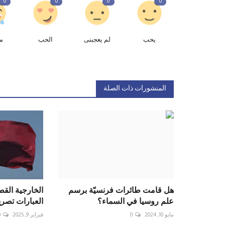
0
0
0
0
يحب
لم يعجبنى
الحب
م
المنشورات ذات الصلة
هل قامت طائرات فرنسيّة برسم
الخارجية القطر
علم روسيا في السماء؟
العبارات تصري
مايو 10, 2024
0
فبراير 9, 2025
0