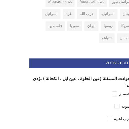
راسل نيوز
Mourasel news
Mouraselnews
بنان
اسرائيل
حزب الله
غزة
إسرائيل
مريكا
روسيا
ايران
سوريا
فلسطين
ماس
نتنياهو
VOTING POLL
وادث المتنقلة (عين الحلوة ، عين ابل ، الكحالة ) تؤدي
 :
تقسيم
وية
ب اهلية