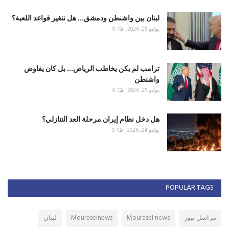
لبنان بين واشنطن ودمشق... هل تتغير قواعد اللعبة؟
يوليو 25, 2026
0
ترامب لم يكن يخاطب الرياض... بل كان يفاوض
واشنطن
يوليو 25, 2026
0
هل دخل نظام إيران مرحلة العد التنازلي؟
يوليو 24, 2026
0
POPULAR TAGS
مراسل نيوز
Mourasel news
Mouraselnews
لبنان