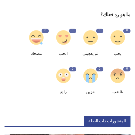
ما هو رد فعلك؟
0
0
0
0
يحب
لم يعجبنى
الحب
مضحك
0
0
0
غاضب
حزين
رائع
المنشورات ذات الصلة