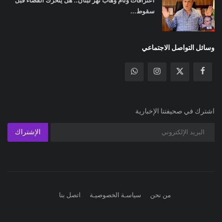
اعترافات وئام وهاب تهز لبنان.. هل يتحرك القضاء قبل
سقوط...
وسائل التواصل الاجتماعي
اشترك في صحيفتنا الإخبارية
الإشتراك
من نحن
سياسـة الخصوصيـة
اتصل بنا