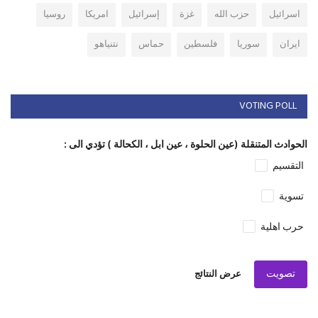
اسرائيل
حزب الله
غزة
إسرائيل
امريكا
روسيا
ايران
سوريا
فلسطين
حماس
نتنياهو
VOTING POLL
الحوادث المتنقلة (عين الحلوة ، عين ابل ، الكحالة ) تؤدي الى :
التقسيم
تسوية
حرب اهلية
تصويت
عرض النتائج