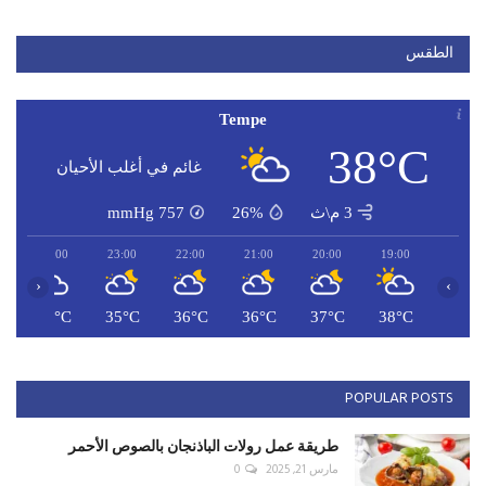
الطقس
Tempe
38°C
غائم في أغلب الأحيان
3 م\ث
26%
757
mmHg
00:00
23:00
22:00
21:00
20:00
19:00
‹
›
C
35°C
35°C
36°C
36°C
37°C
38°C
POPULAR POSTS
طريقة عمل رولات الباذنجان بالصوص الأحمر
مارس 21, 2025
0