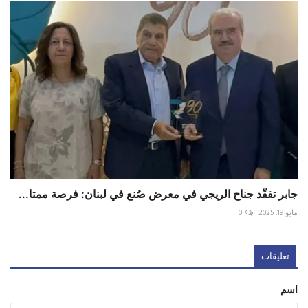
جابر تفقّد جناح الريجي في معرض صُنع في لبنان: فرصة ممتا...
مايو 19, 2025
0
تعليقات
اسم