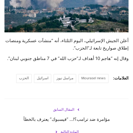
حياة
أعلن الجيش الإسرائيلي، اليوم الثلثاء، أنه “منشآت عسكرية ومنصات
إطلاق صواريخ تابعة لـ”الحزب”.
وقال إنه “هاجم 10 أهداف لـ”حزب الله” في 7 مناطق جنوبي لبنان”.
العلامات:
Mourasel news
مراسل نيوز
اسرائيل
الحزب
المقال السابق
مؤامرة ضد ترامب؟!… “فيسبوك” يعترف بالخطأ
المادة التالية