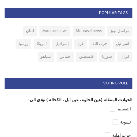
POPULAR TAGS
مراسل نيوز
Mourasel news
Mouraselnews
لبنان
اسرائيل
حزب الله
غزة
إسرائيل
امريكا
روسيا
ايران
سوريا
فلسطين
حماس
نتنياهو
VOTING POLL
الحوادث المتنقلة (عين الحلوة ، عين ابل ، الكحالة ) تؤدي الى :
التقسيم
تسوية
حرب اهلية