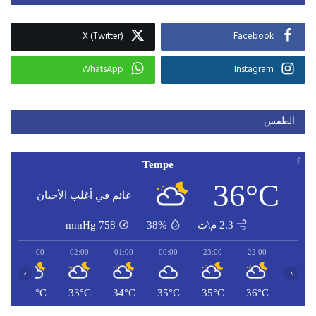
X (Twitter)
Facebook
WhatsApp
Instagram
الطقس
Tempe
36°C
غائم في أغلب الأحيان
2.3 م\ث
38%
758
mmHg
03:00
02:00
01:00
00:00
23:00
22:00
‹
›
C
33°C
33°C
34°C
35°C
35°C
36°C