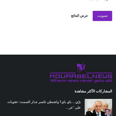
تصويت
عرض النتائج
المشاركات الأكثر مشاهدة
برّي... باي باي؟ واشنطن تكسر جدار الصمت: عقوبات
على "عر...