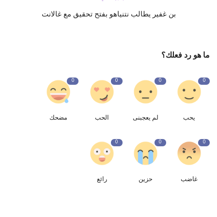
بن غفير يطالب نتنياهو بفتح تحقيق مع غالانت
ما هو رد فعلك؟
0
0
0
0
يحب
لم يعجبنى
الحب
مضحك
0
0
0
غاضب
حزين
رائع