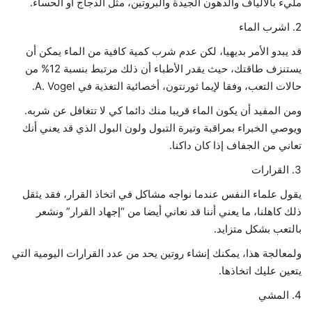
مليء بالألياف والدهون الجيدة والبروتين، مثل الدجاج أو الحساء.
2. اشرب الماء
قد يبدو الأمر بديهيا، لكن عدم شرب كمية كافية من الماء يمكن أن
يستنزف طاقتك، حيث يقدر الأطباء أن ذلك مرتبط بنسبة 12% من
حالات التعب، وفقا لإيما ثورنتون، أخصائية التغذية في A. Vogel.
ومن المفيد أن يكون الماء قريبا منك دائما كي لا تتغافل عن شربه.
ويوصي الخبراء بمراقبة وتيرة التبول ولون البول الذي قد يعني أنك
تعاني من الجفاف إذا كان داكنا.
3. القرارات
يقول علماء النفس عندما نواجه مشاكل في اتخاذ القرار، فقد يثقل
ذلك كاهلنا، ما يعني أننا قد نعاني أيضا من “إجهاد القرار” ونشعر
بالتعب بشكل متزايد.
ولمعالجة هذا، يمكنك إنشاء روتين يحد من عدد القرارات اليومية التي
يتعين عليك اتخاذها.
4. المشي