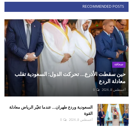
RECOMMENDED POSTS
صحافة
حين سقطت الأذرع... تحركت الدول: السعودية تقلب
معادلة الردع
أغسطس 8, 2026
0
السعودية وردع طهران... عندما تغيّر الرياض معادلة
القوة
أغسطس 8, 2026
0