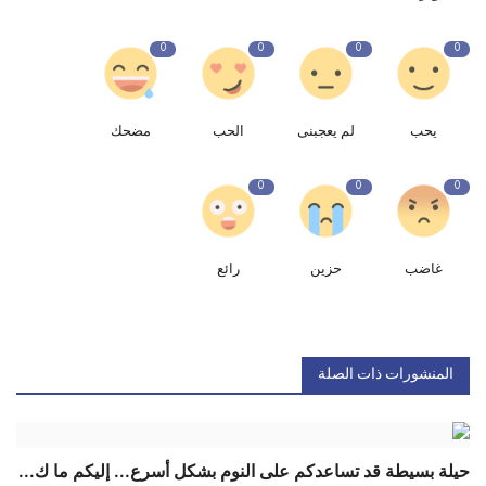
0
0
0
0
يحب
لم يعجبنى
الحب
مضحك
0
0
0
غاضب
حزين
رائع
المنشورات ذات الصلة
حيلة بسيطة قد تساعدكم على النوم بشكل أسرع... إليكم ما ك...