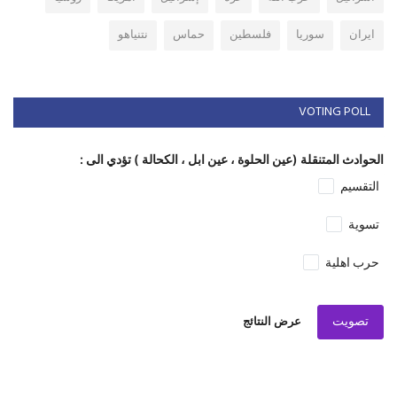
ايران
سوريا
فلسطين
حماس
نتنياهو
VOTING POLL
الحوادث المتنقلة (عين الحلوة ، عين ابل ، الكحالة ) تؤدي الى :
التقسيم
تسوية
حرب اهلية
تصويت
عرض النتائج