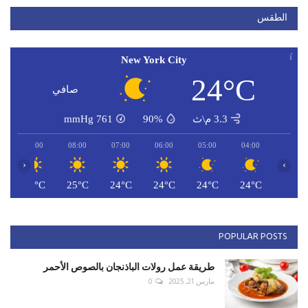
الطقس
New York City
24°C
صافي
3.3 م\ث
90%
761
mmHg
09:00
08:00
07:00
06:00
05:00
04:00
‹
›
C
27°C
25°C
24°C
24°C
24°C
24°C
POPULAR POSTS
طريقة عمل رولات الباذنجان بالصوص الأحمر
مارس 21, 2025
0