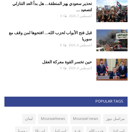
تحذير سعودي يهز المنطقة... هل بدأ العد التنازلي
لتصعيد ...
أغسطس 7, 2026
0
قبل فتح الأبواب لحزب الله... افتحوها لمن وقف مع
سوريا
أغسطس 6, 2026
0
حين تخسر القوة معركة العقل
أغسطس 4, 2026
0
POPULAR TAGS
مراسل نيوز
Mourasel news
Mouraselnews
لبنان
اسرائيل
حزب الله
غزة
إسرائيل
امريكا
روسيا