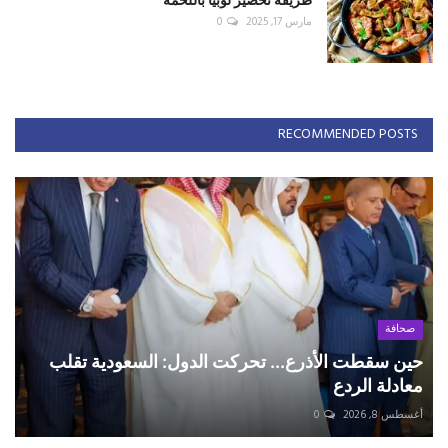
مارس 17, 2025
0
RECOMMENDED POSTS
صحافة
حين سقطت الأذرع... تحركت الدول: السعودية تقلب
معادلة الردع
أغسطس 8, 2026
0