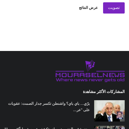
تصويت
عرض النتائج
المشاركات الأكثر مشاهدة
برّي... باي باي؟ واشنطن تكسر جدار الصمت: عقوبات
على "عر...