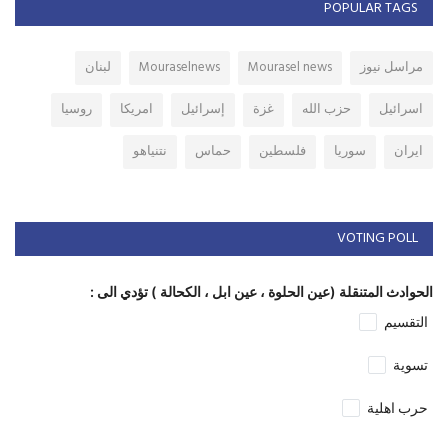
POPULAR TAGS
مراسل نيوز
Mourasel news
Mouraselnews
لبنان
اسرائيل
حزب الله
غزة
إسرائيل
امريكا
روسيا
ايران
سوريا
فلسطين
حماس
نتنياهو
VOTING POLL
الحوادث المتنقلة (عين الحلوة ، عين ابل ، الكحالة ) تؤدي الى :
التقسيم
تسوية
حرب اهلية