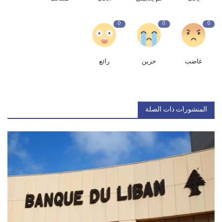
0
0
0
غاضب
حزين
رائع
المنشورات ذات الصلة