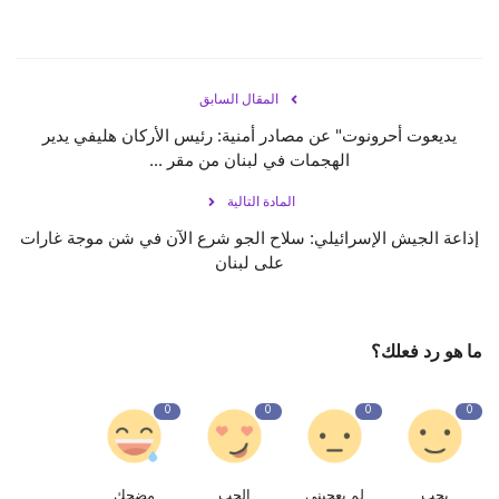
المقال السابق
يديعوت أحرونوت" عن مصادر أمنية: رئيس الأركان هليفي يدير
الهجمات في لبنان من مقر ...
المادة التالية
إذاعة الجيش الإسرائيلي: سلاح الجو شرع الآن في شن موجة غارات
على لبنان
ما هو رد فعلك؟
0
0
0
0
يحب
لم يعجبنى
الحب
مضحك