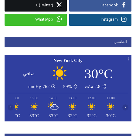
X (Twitter)
Facebook
WhatsApp
Instagram
الطقس
New York City
30°C
صافي
2.8 م\ث
59%
762
mmHg
16:00
15:00
14:00
13:00
12:00
11:00
‹
›
C
33°C
33°C
33°C
32°C
32°C
30°C