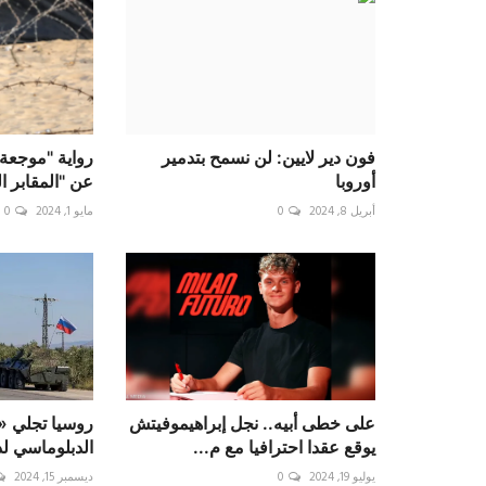
فون دير لايين: لن نسمح بتدمير
رواية "موجعة
أوروبا
عن "المقابر ا
أبريل 8, 2024
0
مايو 1, 2024
0
على خطى أبيه.. نجل إبراهيموفيتش
روسيا تجلي «
يوقع عقدا احترافيا مع م...
الدبلوماسي ل
يوليو 19, 2024
0
ديسمبر 15, 2024