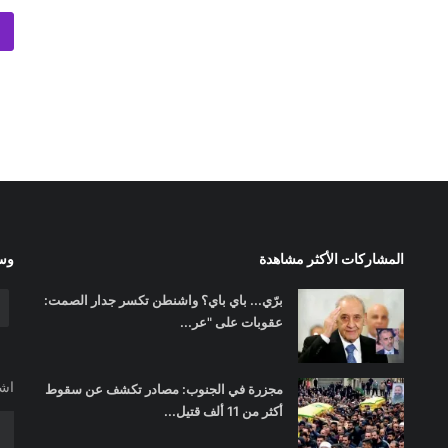
المشاركات الأكثر مشاهدة
وسا
برّي... باي باي؟ واشنطن تكسر جدار الصمت:
عقوبات على "عر...
اشت
مجزرة في الجنوب: مصادر تكشف عن سقوط
أكثر من 11 ألف قتيل...