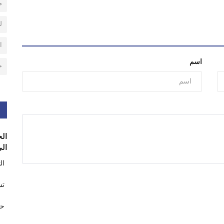
م
ل
ا
اسم
ح
الح
الى
ال
تس
حر