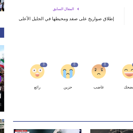
المقال السابق
إطلاق صواريخ على صفد ومحيطها في الجليل الأعلى
0
0
0
ضحك
غاضب
حزين
رائع
ت
ا
أغ