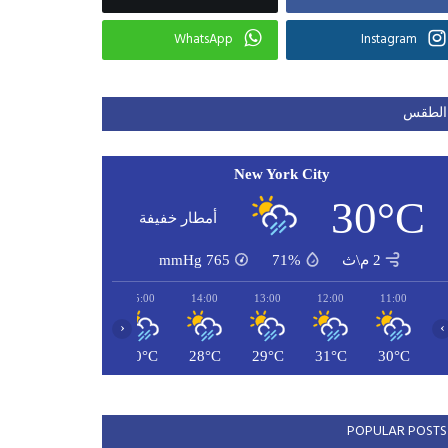
WhatsApp
Instagram
الطقس
New York City
30°C
أمطار خفيفة
2 م\ث
71%
765
mmHg
17:00
16:00
15:00
14:00
13:00
12:00
11:00
‹
›
29°C
29°C
30°C
28°C
29°C
31°C
30°C
POPULAR POSTS