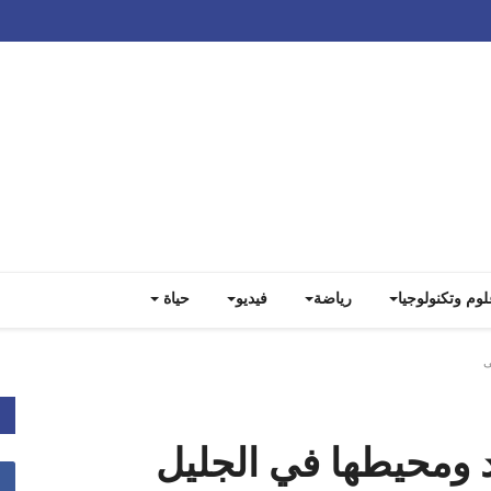
Track all markets on TradingView
لوم وتكنولوجيا
رياضة
فيديو
حياة
ى
ومحيطها في الجليل