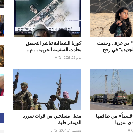
" من غزة.. وحديث
كوريا الشمالية تباشر التحقيق
لجديدة" في رفح
بحادث السفينة الحربية... م...
مايو 23, 2025
0
قسماً» من طاقمها
مقتل مسلحين من قوات سوريا
دى سوريا
الديمقراطية
0
ديسمبر 21, 2024
0