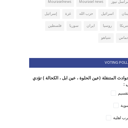
راسل نيوز
Mourasel news
Mouraselnews
بنان
اسرائيل
حزب الله
غزة
إسرائيل
مريكا
روسيا
ايران
سوريا
فلسطين
ماس
نتنياهو
VOTING POLL
وادث المتنقلة (عين الحلوة ، عين ابل ، الكحالة ) تؤدي
 :
تقسيم
وية
ب اهلية