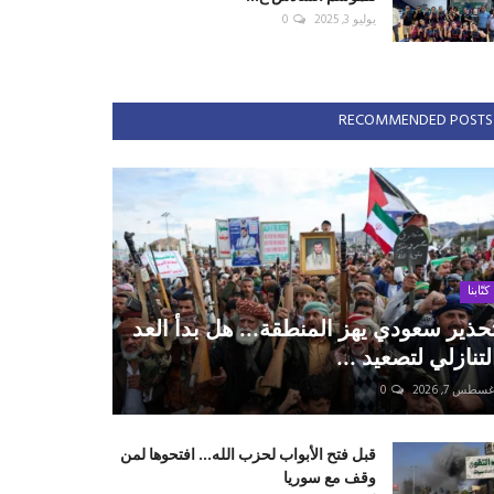
يوليو 3, 2025
0
RECOMMENDED POSTS
كتّابنا
حذير سعودي يهز المنطقة... هل بدأ العد
لتنازلي لتصعيد ...
سطس 7, 2026
0
قبل فتح الأبواب لحزب الله... افتحوها لمن
وقف مع سوريا