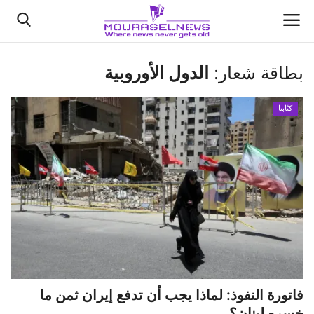
بطاقة شعار:
الدول الأوروبية
الأخبار
كتّابنا
كتّابنا
السعودية
اقتصاد
علوم وتكنولوجيا
رياضة
فاتورة النفوذ: لماذا يجب أن تدفع إيران ثمن ما
فيديو
خسره لبنان؟