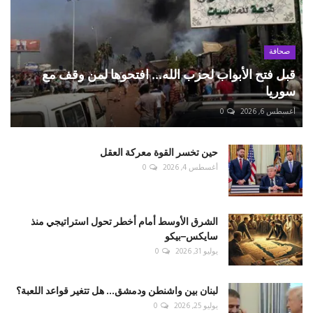
صحافة
قبل فتح الأبواب لحزب الله... افتحوها لمن وقف مع
سوريا
أغسطس 6, 2026
0
حين تخسر القوة معركة العقل
أغسطس 4, 2026
0
الشرق الأوسط أمام أخطر تحول استراتيجي منذ
سايكس–بيكو
يوليو 31, 2026
0
لبنان بين واشنطن ودمشق... هل تتغير قواعد اللعبة؟
يوليو 25, 2026
0