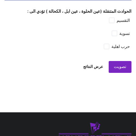
الحوادث المتنقلة (عين الحلوة ، عين ابل ، الكحالة ) تؤدي الى :
التقسيم
تسوية
حرب اهلية
تصويت
عرض النتائج