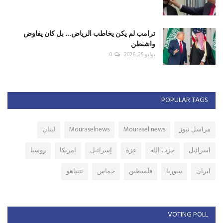
ترامب لم يكن يخاطب الرياض... بل كان يفاوض
واشنطن
يوليو 25, 2026
0
POPULAR TAGS
مراسل نيوز
Mourasel news
Mouraselnews
لبنان
اسرائيل
حزب الله
غزة
إسرائيل
امريكا
روسيا
ايران
سوريا
فلسطين
حماس
نتنياهو
VOTING POLL