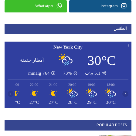
WhatsApp
Instagram
الطقس
New York City
30°C
أمطار خفيفة
5.1 م\ث
73%
764
mmHg
23:00
22:00
21:00
20:00
19:00
18:00
‹
›
C
26°C
27°C
27°C
28°C
29°C
30°C
POPULAR POSTS