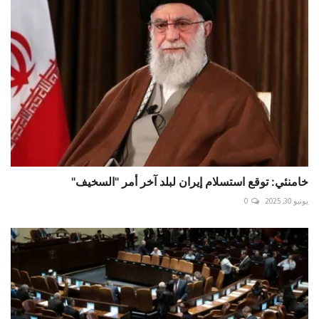
خامنئي: توقع استسلام إيران لبلد آخر أمر "السخيف"
يونيو 30, 2025
0