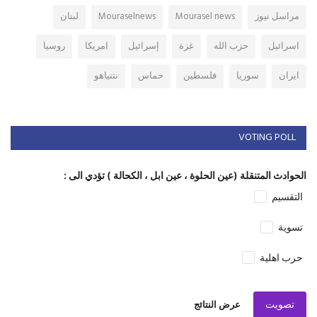
مراسل نيوز
Mourasel news
Mouraselnews
لبنان
اسرائيل
حزب الله
غزة
إسرائيل
امريكا
روسيا
ايران
سوريا
فلسطين
حماس
نتنياهو
VOTING POLL
الحوادث المتنقلة (عين الحلوة ، عين ابل ، الكحالة ) تؤدي الى :
التقسيم
تسوية
حرب اهلية
تصويت
عرض النتائج