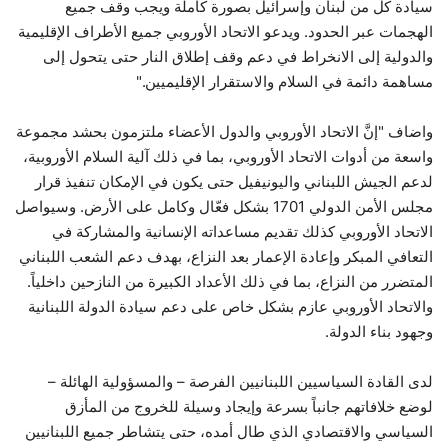
سيادة كل من لبنان وإسرائيل بصورة كاملة ويجب وقف جميع
الهجمات عبر الحدود. ويدعو الاتحاد الأوروبي جميع الأطراف الإقليمية
والدولية إلى الانخراط في دعم وقف إطلاق النار حتى يتحول إلى
مساهمة دائمة في السلام والاستقرار الإقليميين."
واضاف "إنَّ الاتحاد الأوروبي والدول الأعضاء ملتزمون بحشد مجموعة
واسعة من أدوات الاتحاد الأوروبي، بما في ذلك آلية السلام الأوروبية،
لدعم الجيش اللبناني واليونيفيل حتى يكون في الإمكان تنفيذ قرار
مجلس الأمن الدولي 1701 بشكل فعّال وكامل على الأرض. وسيواصل
الاتحاد الأوروبي كذلك تقديم مساعداته الإنسانية والمشاركة في
التعافي المبكر وإعادة الإعمار بعد النزاع، بهدف دعم الشعب اللبناني
المتضرر من النزاع، بما في ذلك الأعداد الكبيرة من النازحين داخلياً.
والاتحاد الأوروبي عازم بشكل خاص على دعم سيادة الدولة اللبنانية
وجهود بناء الدولة.
لدى القادة السياسيين اللبنانيين الفرصة – والمسؤولية الهائلة –
لوضع خلافاتهم جانباً بسرعة وإيجاد وسيلة للخروج من المأزق
السياسي والاقتصادي الذي طال أمده، حتى يتشاطر جميع اللبنانيين