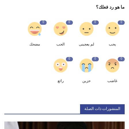
ما هو رد فعلك؟
0
0
0
0
يحب
لم يعجبنى
الحب
مضحك
0
0
0
غاضب
حزين
رائع
المنشورات ذات الصلة