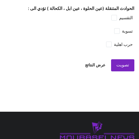
الحوادث المتنقلة (عين الحلوة ، عين ابل ، الكحالة ) تؤدي الى :
التقسيم
تسوية
حرب اهلية
تصويت
عرض النتائج