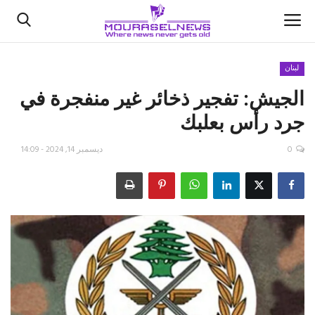
لبنان
الجيش: تفجير ذخائر غير منفجرة في
الأخبار
جرد رأس بعلبك
كتّابنا
0
ديسمبر 14, 2024 - 14:09
السعودية
اقتصاد
علوم وتكنولوجيا
رياضة
فيديو