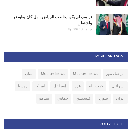
ترامب لم يكن يخاطب الرياض... بل كان يفاوض
واشنطن
يوليو 25, 2026
0
POPULAR TAGS
مراسل نيوز
Mourasel news
Mouraselnews
لبنان
اسرائيل
حزب الله
غزة
إسرائيل
امريكا
روسيا
ايران
سوريا
فلسطين
حماس
نتنياهو
VOTING POLL