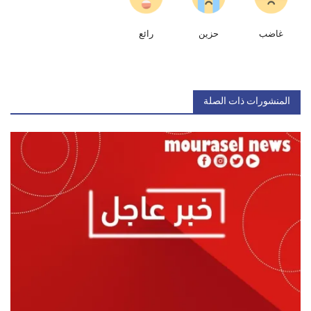
غاضب
حزين
رائع
المنشورات ذات الصلة