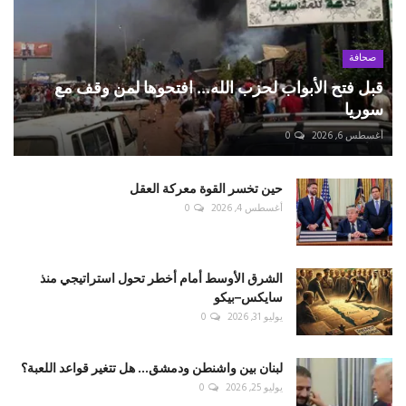
صحافة
قبل فتح الأبواب لحزب الله... افتحوها لمن وقف مع
سوريا
أغسطس 6, 2026
0
حين تخسر القوة معركة العقل
أغسطس 4, 2026
0
الشرق الأوسط أمام أخطر تحول استراتيجي منذ
سايكس–بيكو
يوليو 31, 2026
0
لبنان بين واشنطن ودمشق... هل تتغير قواعد اللعبة؟
يوليو 25, 2026
0