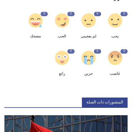
0
0
0
0
يحب
لم يعجبنى
الحب
مضحك
0
0
0
غاضب
حزين
رائع
المنشورات ذات الصلة