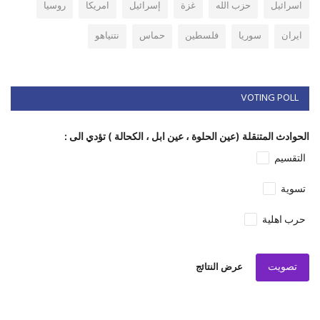
اسرائيل
حزب الله
غزة
إسرائيل
امريكا
روسيا
ايران
سوريا
فلسطين
حماس
نتنياهو
VOTING POLL
الحوادث المتنقلة (عين الحلوة ، عين ابل ، الكحالة ) تؤدي الى :
التقسيم
تسوية
حرب اهلية
تصويت
عرض النتائج