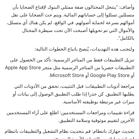
وأضاف: “ينتحل المحتالون صفة ممثلي البنوك لإقناع الضحايا بأن
متسللين تسللوا إلى حساباتهم المالية. ويتم حث الضحايا على نقل
أموالهم بسرعة لحماية أصولهم. في الواقع، لم يكن هناك أي متسلل،
والأموال التي تم تحويلها أصبحت الآن تحت سيطرة المحتال
بالكامل”.
ولتجنب هذه التهديدات، يُنصح باتباع الخطوات التالية:
تنزيل التطبيقات فقط من المتاجر الرسمية: تأكد من الحصول على
التطبيقات حصريا من المتاجر الرسمية مثل متجر Apple App Store
أو Google Play Store أو Microsoft Store.
مراجعة أذونات التطبيقات: قبل التثبيت، تحقق من الأذونات التي
يطلبها التطبيق. كن حذرا إذا طلب التطبيق الوصول إلى بيانات أو
ميزات غير مرتبطة بوظيفته الأساسية.
قراءة تقييمات ومراجعات المستخدمين: اطلع على آراء المستخدمين
الآخرين لتقييم موثوقية وسلامة التطبيق.
تحديث جهازك بانتظام: قم بتحديث نظام التشغيل والتطبيقات بانتظام
لحماية جهازك من الثغرات الأمنية المعروفة.