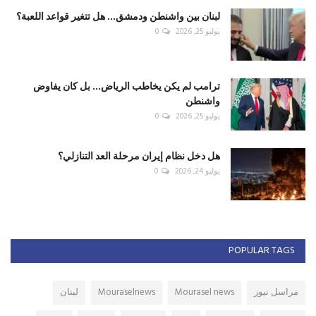
لبنان بين واشنطن ودمشق... هل تتغير قواعد اللعبة؟
يوليو 25, 2026
0
ترامب لم يكن يخاطب الرياض... بل كان يفاوض
واشنطن
يوليو 25, 2026
0
هل دخل نظام إيران مرحلة العد التنازلي؟
يوليو 24, 2026
0
POPULAR TAGS
مراسل نيوز
Mourasel news
Mouraselnews
لبنان