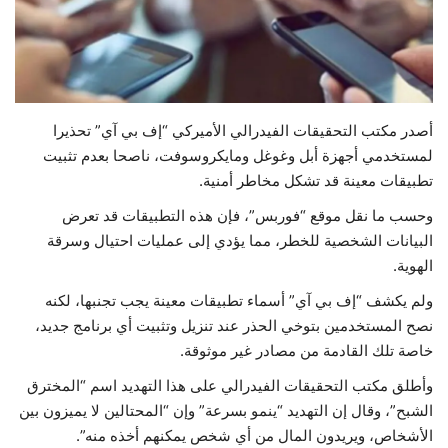
حياة
أصدر مكتب التحقيقات الفيدرالي الأميركي “إف بي آي” تحذيرا
لمستخدمي أجهزة أبل وغوغل ومايكروسوفت، ناصحا بعدم تثبيت
تطبيقات معينة قد تشكل مخاطر أمنية.
وحسب ما نقل موقع “فوربس”، فإن هذه التطبيقات قد تعرض
البيانات الشخصية للخطر، مما يؤدي إلى عمليات احتيال وسرقة
الهوية.
ولم يكشف “إف بي آي” أسماء تطبيقات معينة يجب تجنبها، لكنه
نصح المستخدمين بتوخي الحذر عند تنزيل وتثبيت أي برنامج جديد،
خاصة تلك القادمة من مصادر غير موثوقة.
وأطلق مكتب التحقيقات الفيدرالي على هذا التهديد اسم “المخترق
الشبح”، وقال إن التهديد “ينمو بسرعة” وإن “المحتالين لا يميزون بين
الأشخاص، ويريدون المال من أي شخص يمكنهم أخذه منه”.