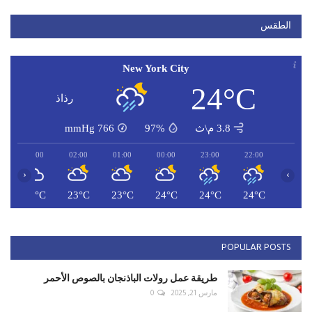
الطقس
New York City
24°C
رذاذ
3.8 م\ث
97%
766
mmHg
03:00
02:00
01:00
00:00
23:00
22:00
‹
›
C
23°C
23°C
23°C
24°C
24°C
24°C
POPULAR POSTS
طريقة عمل رولات الباذنجان بالصوص الأحمر
مارس 21, 2025
0