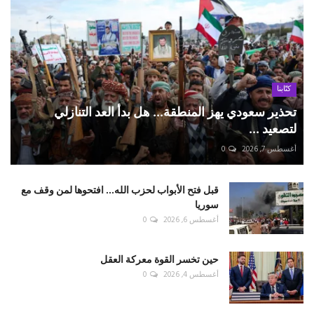
كتّابنا
تحذير سعودي يهز المنطقة... هل بدأ العد التنازلي
لتصعيد ...
أغسطس 7, 2026
0
قبل فتح الأبواب لحزب الله... افتحوها لمن وقف مع
سوريا
أغسطس 6, 2026
0
حين تخسر القوة معركة العقل
أغسطس 4, 2026
0