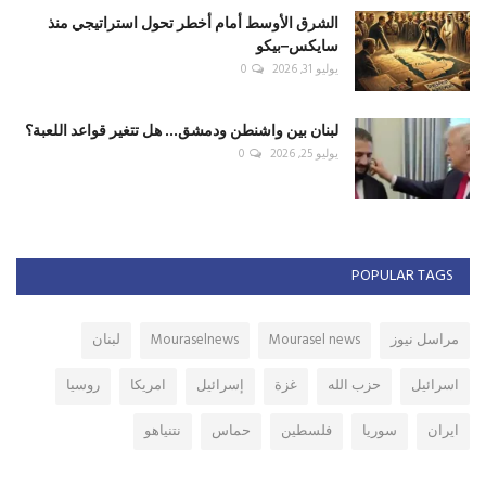
الشرق الأوسط أمام أخطر تحول استراتيجي منذ
سايكس–بيكو
يوليو 31, 2026
0
لبنان بين واشنطن ودمشق... هل تتغير قواعد اللعبة؟
يوليو 25, 2026
0
POPULAR TAGS
مراسل نيوز
Mourasel news
Mouraselnews
لبنان
اسرائيل
حزب الله
غزة
إسرائيل
امريكا
روسيا
ايران
سوريا
فلسطين
حماس
نتنياهو