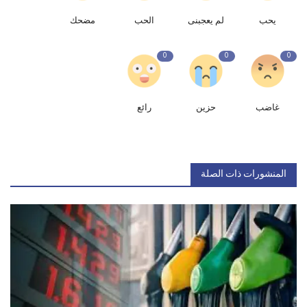
يحب
لم يعجبنى
الحب
مضحك
0
0
0
غاضب
حزين
رائع
المنشورات ذات الصلة