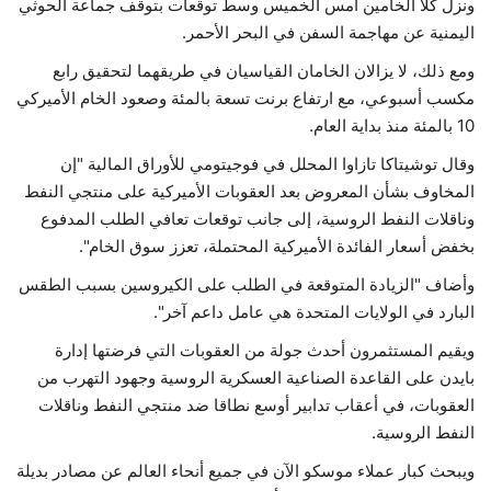
ونزل كلا الخامين أمس الخميس وسط توقعات بتوقف جماعة الحوثي
اليمنية عن مهاجمة السفن في البحر الأحمر.
ومع ذلك، لا يزالان الخامان القياسيان في طريقهما لتحقيق رابع
مكسب أسبوعي، مع ارتفاع برنت تسعة بالمئة وصعود الخام الأميركي
10 بالمئة منذ بداية العام.
وقال توشيتاكا تازاوا المحلل في فوجيتومي للأوراق المالية "إن
المخاوف بشأن المعروض بعد العقوبات الأميركية على منتجي النفط
وناقلات النفط الروسية، إلى جانب توقعات تعافي الطلب المدفوع
بخفض أسعار الفائدة الأميركية المحتملة، تعزز سوق الخام".
وأضاف "الزيادة المتوقعة في الطلب على الكيروسين بسبب الطقس
البارد في الولايات المتحدة هي عامل داعم آخر".
ويقيم المستثمرون أحدث جولة من العقوبات التي فرضتها إدارة
بايدن على القاعدة الصناعية العسكرية الروسية وجهود التهرب من
العقوبات، في أعقاب تدابير أوسع نطاقا ضد منتجي النفط وناقلات
النفط الروسية.
ويبحث كبار عملاء موسكو الآن في جميع أنحاء العالم عن مصادر بديلة