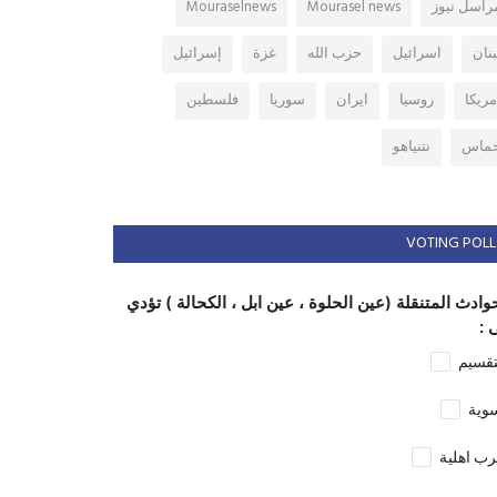
راسل نيوز
Mourasel news
Mouraselnews
بنان
اسرائيل
حزب الله
غزة
إسرائيل
مريكا
روسيا
ايران
سوريا
فلسطين
ماس
نتنياهو
VOTING POLL
وادث المتنقلة (عين الحلوة ، عين ابل ، الكحالة ) تؤدي
 :
تقسيم
وية
ب اهلية