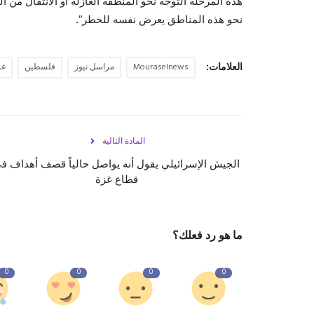
هذه المرحلة التوجه نحو المنطقة العازلة أو الانتقال م
نحو هذه المناطق يعرض نفسه للخطر”.
العلامات:
Mouraselnews
مراسل نيوز
فلسطين
غز
المادة التالية
الجيش الإسرائيلي يقول أنه يواصل حالياً قصف أهداف ف
قطاع غزة
ما هو رد فعلك؟
0
0
0
0