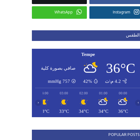
WhatsApp
Instagram
الطقس
Tempe
36°C
صافي بصورة كلية
4.2 م\ث
42%
757
mmHg
06:00
05:00
04:00
03:00
02:00
01:00
00:00
‹
›
32°C
32°C
33°C
33°C
34°C
34°C
36°C
POPULAR POSTS