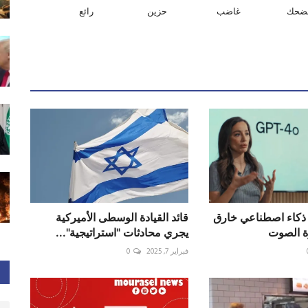
ضحك
غاضب
حزين
رائع
. ذكاء اصطناعي خارق
قائد القيادة الوسطى الأميركية
ة الصوت
يجري محادثات "استراتيجية"...
فبراير 7, 2025
0