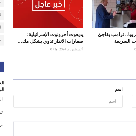
م
ل
ا
3 مشروبا.. ترامب يفاجئ
يديعوت أحرونوت الإسرائيلية:
ح
ت السريعة
صفارات الانذار تدوي بشكل مك...
أغسطس 2, 2024
0
الح
اسم
الى
ال
تس
حر