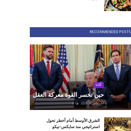
RECOMMENDED POSTS
كتّابنا
حين تخسر القوة معركة العقل
أغسطس 4, 2026
0
الشرق الأوسط أمام أخطر تحول
استراتيجي منذ سايكس–بيكو