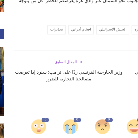
ن الجنوب نحو الشمال عبر وادي غزة يعرضكم للخطر. كل من يتوجه
ة
الجيش الاسرائيلي
افخاي أدرعي
تحذيرات
المقال السابق
ي
وزير الخارجية الفرنسي ردًا على ترامب: سنرد إذا تعرضت
مصالحنا التجارية للضرر
0
0
0