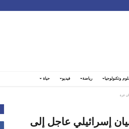
Track all markets on TradingView
لوم وتكنولوجيا
رياضة
فيديو
حياة
ان غزة
بيان إسرائيلي عاجل إلى