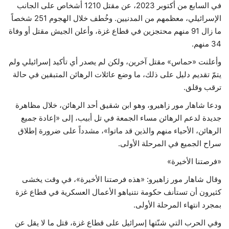
في السابع من أكتوبر 2023، عن مقتل 1210 أشخاص على الجانب
الإسرائيلي، معظمهم من المدنيين. وخُطف خلال الهجوم 251 شخصاً
ما زال 91 منهم محتجزين في قطاع غزة، وأعلن الجيش مقتل أو وفاة
34 منهم.
وأعلنت «حماس» مقتل آخرين، ولكن لم يصدر أي تأكيد إسرائيلي ولم
يتمّ تقديم دليل على ذلك، ما وضع عائلات الرهائن المتبقين في حالة
ترقب وقلق.
ودعا شاهار مور زاهيرو، وهو ابن شقيق أحد الرهائن، خلال مظاهرة
جديدة لدعم الرهائن مساء الجمعة في تل أبيب، إلى «إعادة جميع
الرهائن، الأحياء منهم والذين قد ماتوا»، مشدداً على ضرورة إطلاق
سراح الجميع في المرحلة الأولى.
«فرصتنا الأخيرة»
وقال شاهار مور زاهيرو: «هذه فرصتنا الأخيرة»، في وقت يخشى
كثيرون أن تستأنف حكومة نتنياهو الأعمال العسكرية في قطاع غزة
بمجرد انتهاء المرحلة الأولى.
وفي الحرب التي شنّتها إسرائيل على قطاع غزة، قتل ما لا يقل عن