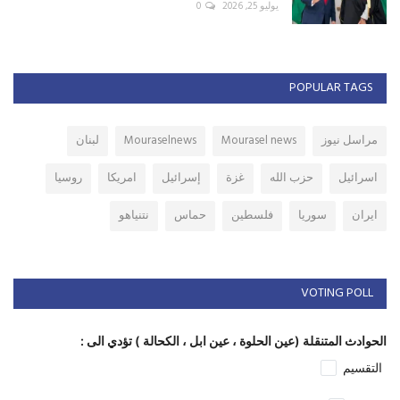
يوليو 25, 2026
0
POPULAR TAGS
مراسل نيوز
Mourasel news
Mouraselnews
لبنان
اسرائيل
حزب الله
غزة
إسرائيل
امريكا
روسيا
ايران
سوريا
فلسطين
حماس
نتنياهو
VOTING POLL
الحوادث المتنقلة (عين الحلوة ، عين ابل ، الكحالة ) تؤدي الى :
التقسيم