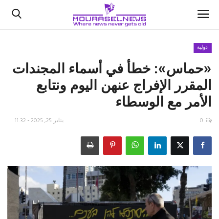
دولية
«حماس»: خطأ في أسماء المجندات
الأخبار
المقرر الإفراج عنهن اليوم ونتابع
كتّابنا
الأمر مع الوسطاء
السعودية
0
يناير 25, 2025 - 11:32
اقتصاد
علوم وتكنولوجيا
رياضة
فيديو