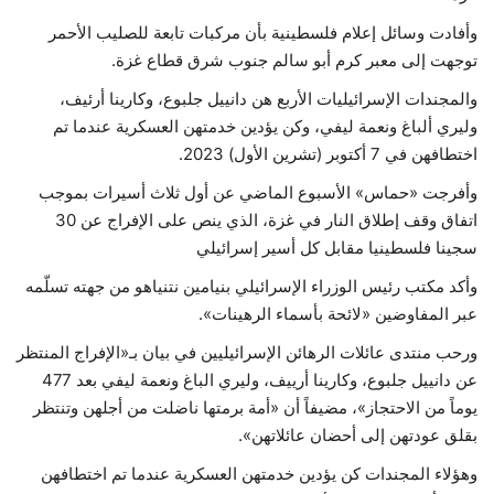
وأفادت وسائل إعلام فلسطينية بأن مركبات تابعة للصليب الأحمر
توجهت إلى معبر كرم أبو سالم جنوب شرق قطاع غزة.
والمجندات الإسرائيليات الأربع هن دانييل جلبوع، وكارينا أرئيف،
وليري ألباغ ونعمة ليفي، وكن يؤدين خدمتهن العسكرية عندما تم
اختطافهن في 7 أكتوبر (تشرين الأول) 2023.
وأفرجت «حماس» الأسبوع الماضي عن أول ثلاث أسيرات بموجب
اتفاق وقف إطلاق النار في غزة، الذي ينص على الإفراج عن 30
سجينا فلسطينيا مقابل كل أسير إسرائيلي
وأكد مكتب رئيس الوزراء الإسرائيلي بنيامين نتنياهو من جهته تسلّمه
عبر المفاوضين «لائحة بأسماء الرهينات».
ورحب منتدى عائلات الرهائن الإسرائيليين في بيان بـ«الإفراج المنتظر
عن دانييل جلبوع، وكارينا أرييف، وليري الباغ ونعمة ليفي بعد 477
يوماً من الاحتجاز»، مضيفاً أن «أمة برمتها ناضلت من أجلهن وتنتظر
بقلق عودتهن إلى أحضان عائلاتهن».
وهؤلاء المجندات كن يؤدين خدمتهن العسكرية عندما تم اختطافهن