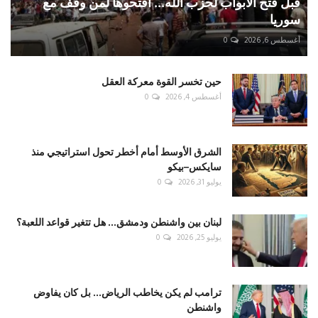
قبل فتح الأبواب لحزب الله... افتحوها لمن وقف مع
سوريا
أغسطس 6, 2026
0
حين تخسر القوة معركة العقل
أغسطس 4, 2026
0
الشرق الأوسط أمام أخطر تحول استراتيجي منذ
سايكس–بيكو
يوليو 31, 2026
0
لبنان بين واشنطن ودمشق... هل تتغير قواعد اللعبة؟
يوليو 25, 2026
0
ترامب لم يكن يخاطب الرياض... بل كان يفاوض
واشنطن