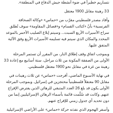
نتساريم خطيراً في ضوء أنشطة جيش الدفاع في المنطقة».
33 رهينة مقابل 1900 معتقل
وأفاد مصدر فلسطيني مقرّب من «حماس» «وكالة الصحافة
الفرنسية» بأنّ «كتائب القسام» و«فصائل المقاومة» سوف تُطلق
سراح الأسيرات الأربع السبت... وسيتم إبلاغ الصليب الأحمر بالموعد
المحدد والمكان الذي سيتم فيه تسليمه الأسيرات الأربع وفق الآلية
المتفق عليها.
وبموجب اتفاق وقف إطلاق النار، من المقرر أن تستمر المرحلة
الأولى من الصفقة المكونة من ثلاث مراحل، ستة أسابيع مع إعادة 33
رهينة من غزة في مقابل نحو 1900 معتقل فلسطيني.
في نهاية الأسبوع الماضي، أفرجت «حماس» عن ثلاث رهينات في
مقابل 90 معتقلاً فلسطينياً محتجزين في إسرائيل. وبموجب المرحلة
الأولى يكون قد بلغ 26 العدد المتبقي للرهائن الذين يفترض الإفراج
عنهم. وكانت قد سُلّمت قائمة بأسماء الرهائن الإسرائيليين إنما من
دون تحديد أي جدول زمني للإفراج عنهم.
وأسفر الهجوم الذي نفذته حركة «حماس» على الأراضي الإسرائيلية