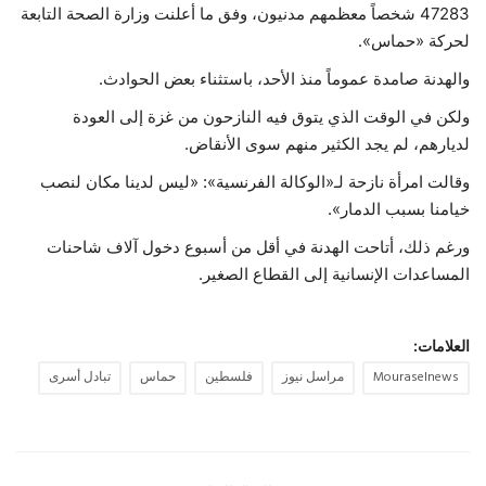
47283 شخصاً معظمهم مدنيون، وفق ما أعلنت وزارة الصحة التابعة
لحركة «حماس».
والهدنة صامدة عموماً منذ الأحد، باستثناء بعض الحوادث.
ولكن في الوقت الذي يتوق فيه النازحون من غزة إلى العودة
لديارهم، لم يجد الكثير منهم سوى الأنقاض.
وقالت امرأة نازحة لـ«الوكالة الفرنسية»: «ليس لدينا مكان لنصب
خيامنا بسبب الدمار».
ورغم ذلك، أتاحت الهدنة في أقل من أسبوع دخول آلاف شاحنات
المساعدات الإنسانية إلى القطاع الصغير.
العلامات:
Mouraselnews
مراسل نيوز
فلسطين
حماس
تبادل أسرى