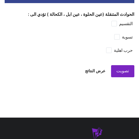
الحوادث المتنقلة (عين الحلوة ، عين ابل ، الكحالة ) تؤدي الى :
التقسيم
تسوية
حرب اهلية
تصويت
عرض النتائج