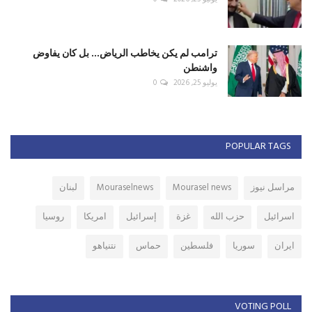
ترامب لم يكن يخاطب الرياض... بل كان يفاوض
واشنطن
يوليو 25, 2026
0
POPULAR TAGS
مراسل نيوز
Mourasel news
Mouraselnews
لبنان
اسرائيل
حزب الله
غزة
إسرائيل
امريكا
روسيا
ايران
سوريا
فلسطين
حماس
نتنياهو
VOTING POLL