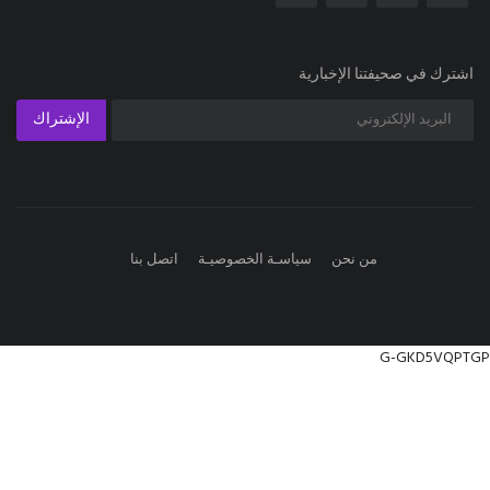
اشترك في صحيفتنا الإخبارية
الإشتراك
من نحن
سياسـة الخصوصيـة
اتصل بنا
G-GKD5VQPTGP