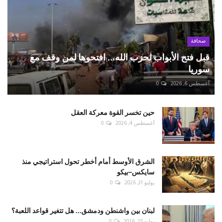
صحافة
قبل فتح الأبواب لحزب الله... افتحوها لمن وقف مع
سوريا
أغسطس 6, 2026
0
حين تخسر القوة معركة العقل
أغسطس 4, 2026
0
الشرق الأوسط أمام أخطر تحول استراتيجي منذ
سايكس–بيكو
يوليو 31, 2026
0
لبنان بين واشنطن ودمشق... هل تتغير قواعد اللعبة؟
يوليو 25, 2026
0