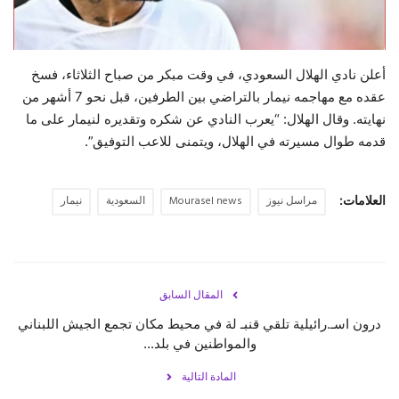
حياة
أعلن نادي الهلال السعودي، في وقت مبكر من صباح الثلاثاء، فسخ
عقده مع مهاجمه نيمار بالتراضي بين الطرفين، قبل نحو 7 أشهر من
نهايته. وقال الهلال: “يعرب النادي عن شكره وتقديره لنيمار على ما
قدمه طوال مسيرته في الهلال، ويتمنى للاعب التوفيق”.
العلامات:
مراسل نيوز
Mourasel news
السعودية
نيمار
المقال السابق
درون اسـ.رائيلية تلقي قنبـ لة في محيط مكان تجمع الجيش اللبناني
والمواطنين في بلد...
المادة التالية