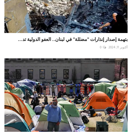
بتهمة إصدار إنذارات "مضللة" في لبنان.. العفو الدولية تد...
أكتوبر 11, 2024
0