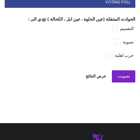
VOTING POLL
الحوادث المتنقلة (عين الحلوة ، عين ابل ، الكحالة ) تؤدي الى :
التقسيم
تسوية
حرب اهلية
تصويت
عرض النتائج