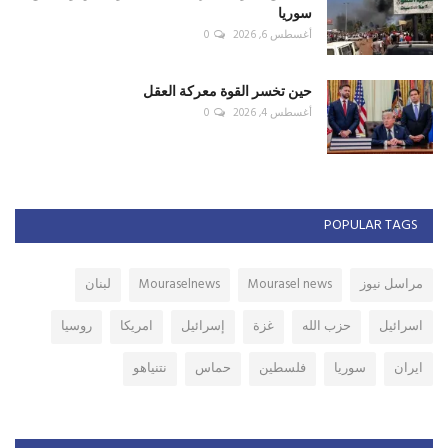
سوريا
أغسطس 6, 2026
0
حين تخسر القوة معركة العقل
أغسطس 4, 2026
0
POPULAR TAGS
مراسل نيوز
Mourasel news
Mouraselnews
لبنان
اسرائيل
حزب الله
غزة
إسرائيل
امريكا
روسيا
ايران
سوريا
فلسطين
حماس
نتنياهو