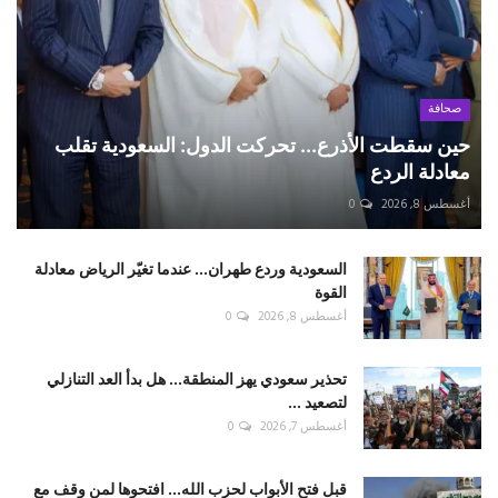
صحافة
حين سقطت الأذرع... تحركت الدول: السعودية تقلب
معادلة الردع
أغسطس 8, 2026
0
السعودية وردع طهران... عندما تغيّر الرياض معادلة
القوة
أغسطس 8, 2026
0
تحذير سعودي يهز المنطقة... هل بدأ العد التنازلي
لتصعيد ...
أغسطس 7, 2026
0
قبل فتح الأبواب لحزب الله... افتحوها لمن وقف مع