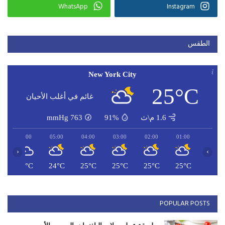
WhatsApp
Instagram
الطقس
New York City
25°C
غائم في أغلب الأحيان
1.6 م\ث
91%
763
mmHg
06:00
05:00
04:00
03:00
02:00
01:00
‹
›
C
24°C
24°C
25°C
25°C
25°C
25°C
POPULAR POSTS