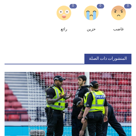
0
0
0
غاضب
حزين
رائع
المنشورات ذات الصلة