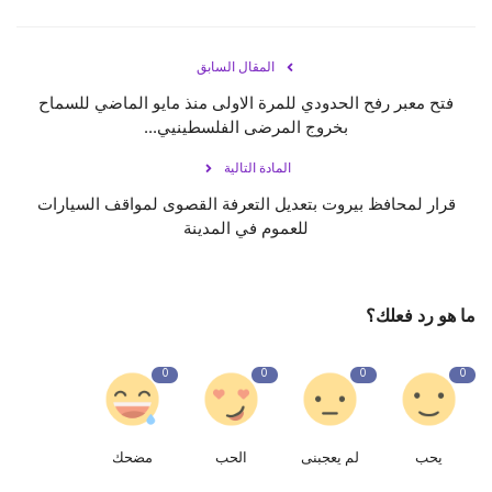
المقال السابق
فتح معبر رفح الحدودي للمرة الاولى منذ مايو الماضي للسماح
بخروج المرضى الفلسطينيي...
المادة التالية
قرار لمحافظ بيروت بتعديل التعرفة القصوى لمواقف السيارات
للعموم في المدينة
ما هو رد فعلك؟
0
0
0
0
يحب
لم يعجبنى
الحب
مضحك