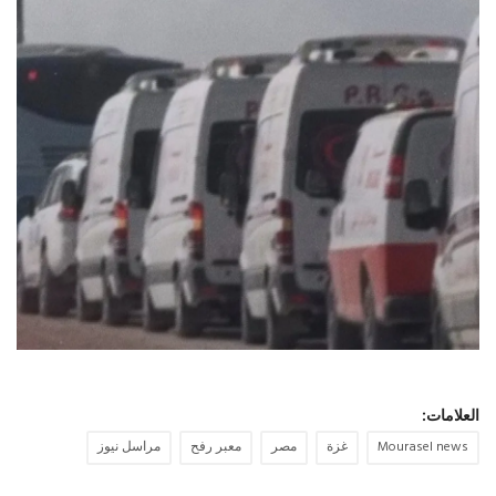
حياة
العلامات:
Mourasel news
غزة
مصر
معبر رفح
مراسل نيوز