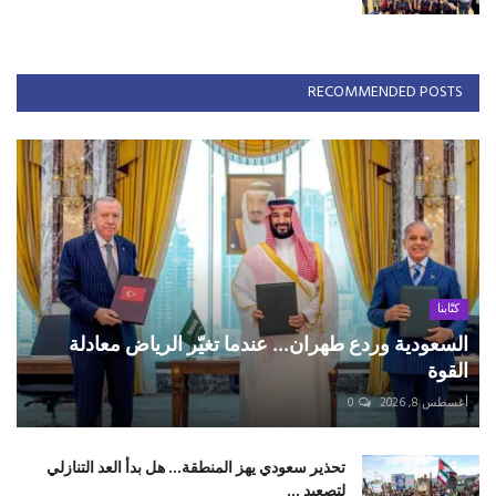
RECOMMENDED POSTS
كتّابنا
السعودية وردع طهران... عندما تغيّر الرياض معادلة
القوة
أغسطس 8, 2026
0
تحذير سعودي يهز المنطقة... هل بدأ العد التنازلي
لتصعيد ...