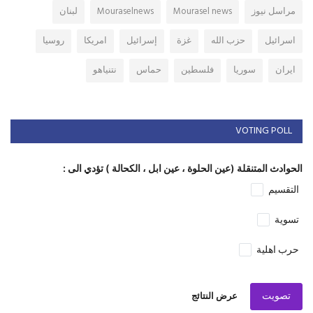
مراسل نيوز
Mourasel news
Mouraselnews
لبنان
اسرائيل
حزب الله
غزة
إسرائيل
امريكا
روسيا
ايران
سوريا
فلسطين
حماس
نتنياهو
VOTING POLL
الحوادث المتنقلة (عين الحلوة ، عين ابل ، الكحالة ) تؤدي الى :
التقسيم
تسوية
حرب اهلية
تصويت
عرض النتائج