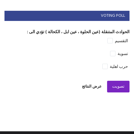
VOTING POLL
الحوادث المتنقلة (عين الحلوة ، عين ابل ، الكحالة ) تؤدي الى :
التقسيم
تسوية
حرب اهلية
تصويت
عرض النتائج