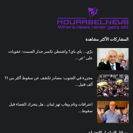
المشاركات الأكثر مشاهدة
برّي... باي باي؟ واشنطن تكسر جدار الصمت: عقوبات
على "عر...
مجزرة في الجنوب: مصادر تكشف عن سقوط أكثر من 11
ألف قتيل...
اعترافات وئام وهاب تهز لبنان.. هل يتحرك القضاء قبل
سقوط...
وسائل التواصل الاجتماعي