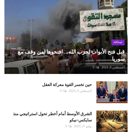
صحافة
قبل فتح الأبواب لحزب الله... افتحوها لمن وقف مع
سوريا
أغسطس 6, 2026
0
حين تخسر القوة معركة العقل
أغسطس 4, 2026
0
الشرق الأوسط أمام أخطر تحول استراتيجي منذ
سايكس–بيكو
يوليو 31, 2026
0