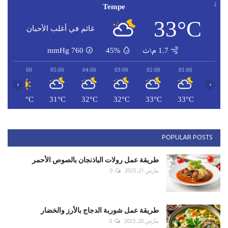
Tempe
33°C
غائم في أغلب الأحيان
1.7 م\ث
45%
760
mmHg
06:00
05:00
04:00
03:00
02:00
01:00
‹
›
C
31°C
31°C
32°C
32°C
33°C
33°C
POPULAR POSTS
طريقة عمل رولات الباذنجان بالصوص الأحمر
مارس 21, 2025
0
طريقة عمل شوربة الدجاج بالأرز والخضار
مارس 20, 2025
0