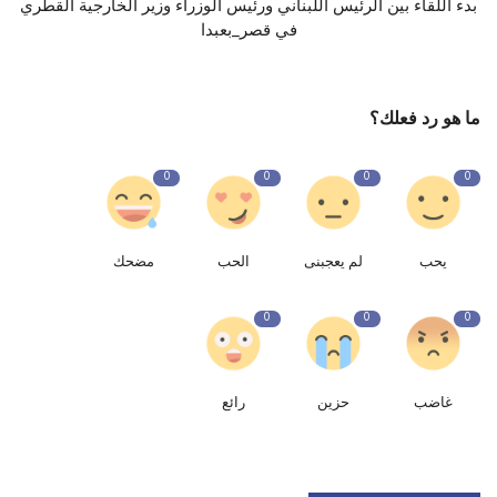
بدء اللقاء بين الرئيس اللبناني ورئيس الوزراء وزير الخارجية القطري
في ‎قصر_بعبدا
ما هو رد فعلك؟
0
0
0
0
يحب
لم يعجبنى
الحب
مضحك
0
0
0
غاضب
حزين
رائع