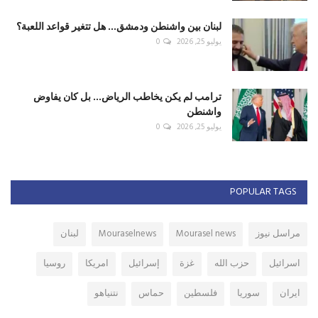
لبنان بين واشنطن ودمشق... هل تتغير قواعد اللعبة؟
يوليو 25, 2026
0
ترامب لم يكن يخاطب الرياض... بل كان يفاوض
واشنطن
يوليو 25, 2026
0
POPULAR TAGS
مراسل نيوز
Mourasel news
Mouraselnews
لبنان
اسرائيل
حزب الله
غزة
إسرائيل
امريكا
روسيا
ايران
سوريا
فلسطين
حماس
نتنياهو