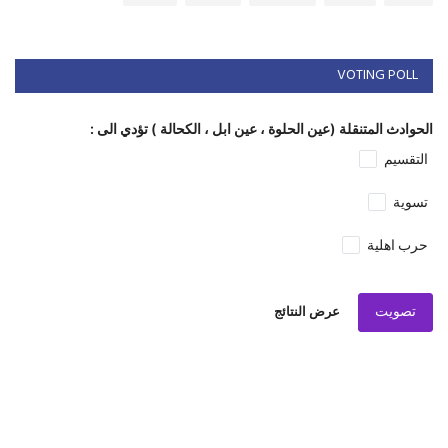
VOTING POLL
الحوادث المتنقلة (عين الحلوة ، عين ابل ، الكحالة ) تؤدي الى :
التقسيم
تسوية
حرب اهلية
تصويت
عرض النتائج