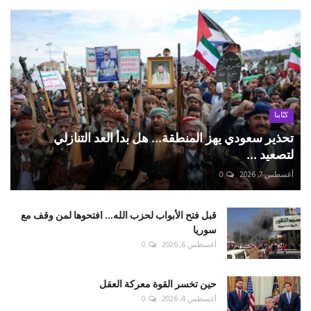
كتّابنا
تحذير سعودي يهز المنطقة... هل بدأ العد التنازلي
لتصعيد ...
أغسطس 7, 2026
0
قبل فتح الأبواب لحزب الله... افتحوها لمن وقف مع
سوريا
أغسطس 6, 2026
0
حين تخسر القوة معركة العقل
أغسطس 4, 2026
0