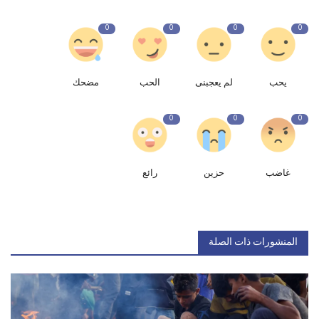
0
0
0
0
يحب
لم يعجبنى
الحب
مضحك
0
0
0
غاضب
حزين
رائع
المنشورات ذات الصلة