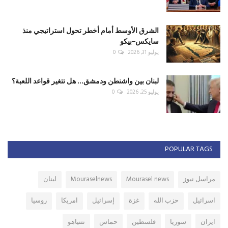
الشرق الأوسط أمام أخطر تحول استراتيجي منذ
سايكس–بيكو
يوليو 31, 2026
0
لبنان بين واشنطن ودمشق... هل تتغير قواعد اللعبة؟
يوليو 25, 2026
0
POPULAR TAGS
مراسل نيوز
Mourasel news
Mouraselnews
لبنان
اسرائيل
حزب الله
غزة
إسرائيل
امريكا
روسيا
ايران
سوريا
فلسطين
حماس
نتنياهو