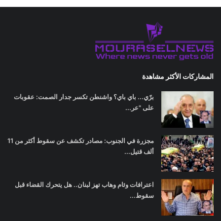
المشاركات الأكثر مشاهدة
برّي... باي باي؟ واشنطن تكسر جدار الصمت: عقوبات
على "عر...
مجزرة في الجنوب: مصادر تكشف عن سقوط أكثر من 11
ألف قتيل...
اعترافات وئام وهاب تهز لبنان.. هل يتحرك القضاء قبل
سقوط...