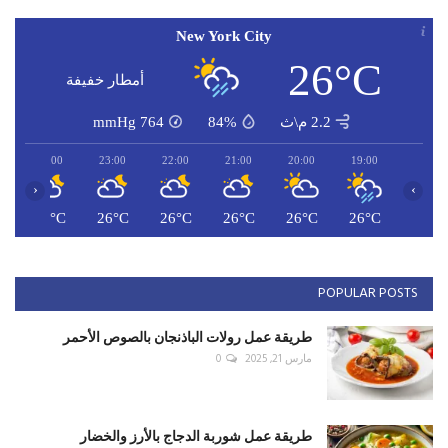
New York City
26°C
أمطار خفيفة
2.2 م\ث
84%
764
mmHg
00:00
23:00
22:00
21:00
20:00
19:00
‹
›
C
25°C
26°C
26°C
26°C
26°C
26°C
POPULAR POSTS
طريقة عمل رولات الباذنجان بالصوص الأحمر
مارس 21, 2025
0
طريقة عمل شوربة الدجاج بالأرز والخضار