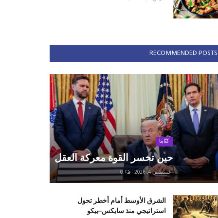
RECOMMENDED POSTS
كتّابنا
حين تخسر القوة معركة العقل
أغسطس 4, 2026
0
الشرق الأوسط أمام أخطر تحول
استراتيجي منذ سايكس–بيكو