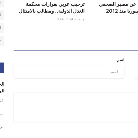
م
 عن مصير الصحفي
ترحيب عربي بقرارات محكمة
ا منذ 2012
العدل الدولية.. ومطالب بالامتثال
ل
مايو 25, 2024
0
ا
ح
اسم
الح
الى
ال
تس
حر