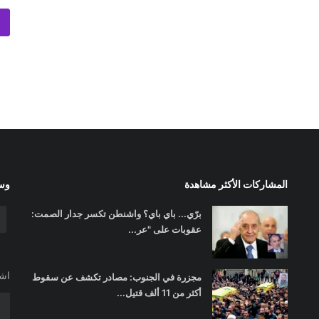
المشاركات الأكثر مشاهدة
وسا
برّي... باي باي؟ واشنطن تكسر جدار الصمت:
عقوبات على "عر...
اشت
مجزرة في الجنوب: مصادر تكشف عن سقوط
أكثر من 11 ألف قتيل...