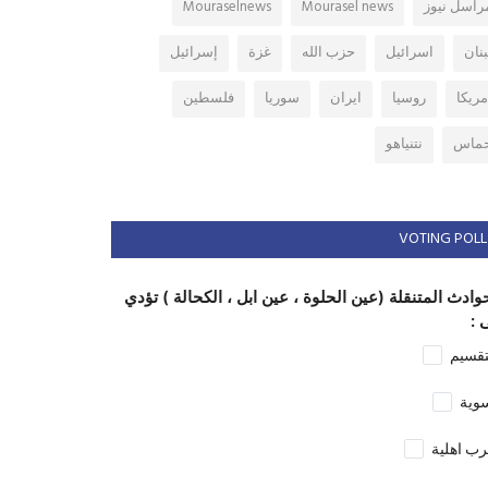
راسل نيوز
Mourasel news
Mouraselnews
بنان
اسرائيل
حزب الله
غزة
إسرائيل
مريكا
روسيا
ايران
سوريا
فلسطين
ماس
نتنياهو
VOTING POLL
وادث المتنقلة (عين الحلوة ، عين ابل ، الكحالة ) تؤدي
 :
تقسيم
وية
ب اهلية