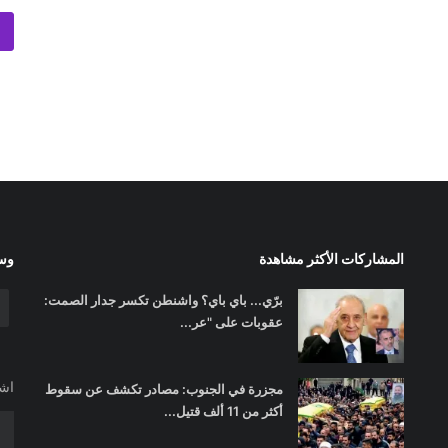
المشاركات الأكثر مشاهدة
وسا
برّي... باي باي؟ واشنطن تكسر جدار الصمت:
عقوبات على "عر...
اشت
مجزرة في الجنوب: مصادر تكشف عن سقوط
أكثر من 11 ألف قتيل...