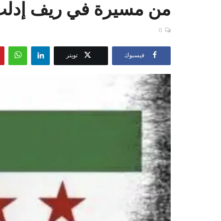
من مسيرة في ريف ‎إدلب شمال ‎سوريا
0
فيسبوك
تويتر