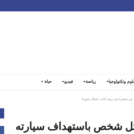
Track all markets on TradingView
لوم وتكنولوجيا
رياضة
فيديو
حياة
 ريف ‎إدلب شمال ‎سوريا
تل شخص باستهداف سيارته