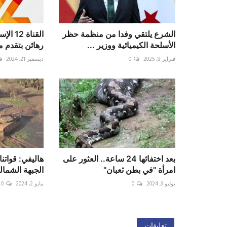
الشرع يلتقي وفدا من منظمة حظر
القناة 
الأسلحة الكيميائية ووزير ...
رهائن بتقدم 
فبراير 8, 2025
0
ديسمبر 21, 2024
بعد اختفائها 24 ساعة.. العثور على
هاليفي: قواتن
امرأة "في بطن ثعبان"
الجبهة الشمال
يوليو 3, 2024
0
مايو 2, 2024
0
تعليقات