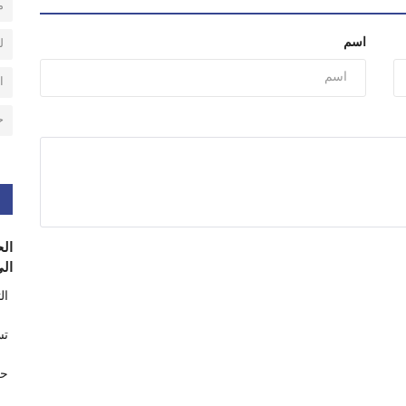
م
اسم
ل
ا
ح
الح
الى
ال
تس
حر