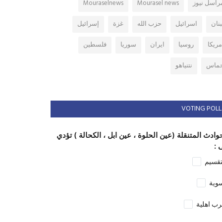
راسل نيوز
Mourasel news
Mouraselnews
بنان
اسرائيل
حزب الله
غزة
إسرائيل
مريكا
روسيا
ايران
سوريا
فلسطين
ماس
نتنياهو
VOTING POLL
وادث المتنقلة (عين الحلوة ، عين ابل ، الكحالة ) تؤدي
 :
تقسيم
وية
ب اهلية