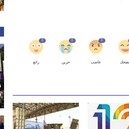
0
0
0
ضحك
غاضب
حزين
رائع
ق
و
أغ