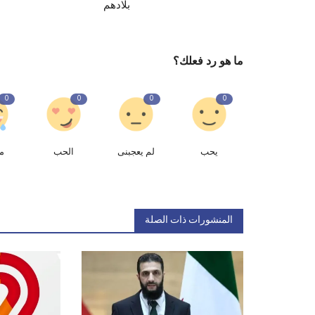
بلادهم
ما هو رد فعلك؟
0
0
0
0
يحب
لم يعجبنى
الحب
م
المنشورات ذات الصلة