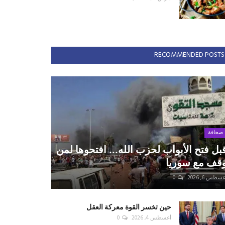
RECOMMENDED POSTS
صحافة
بل فتح الأبواب لحزب الله... افتحوها لمن
قف مع سوريا
سطس 6, 2026
0
حين تخسر القوة معركة العقل
أغسطس 4, 2026
0