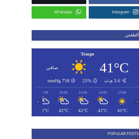
WhatsApp
Instagram
الطقس
Tempe
41°C
صافي
3.6 م\ث
25%
758
mmHg
19:00
18:00
17:00
16:00
15:00
14:00
13:00
‹
›
41°C
41°C
42°C
42°C
42°C
42°C
41°C
POPULAR POSTS