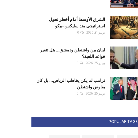
الشرق الأوسط أمام أخطر تحول
استراتيجي منذ سايكس–بيكو
يوليو 31, 2026
0
لبنان بين واشنطن ودمشق... هل تتغير
قواعد اللعبة؟
يوليو 25, 2026
0
ترامب لم يكن يخاطب الرياض... بل كان
يفاوض واشنطن
يوليو 25, 2026
0
POPULAR TAGS