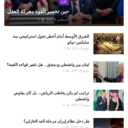
كتّابنا
حين تخسر القوة معركة العقل
أغسطس 4, 2026
0
الشرق الأوسط أمام أخطر تحول استراتيجي منذ
سايكس–بيكو
يوليو 31, 2026
0
لبنان بين واشنطن ودمشق... هل تتغير قواعد اللعبة؟
يوليو 25, 2026
0
ترامب لم يكن يخاطب الرياض... بل كان يفاوض
واشنطن
يوليو 25, 2026
0
هل دخل نظام إيران مرحلة العد التنازلي؟
يوليو 24, 2026
0