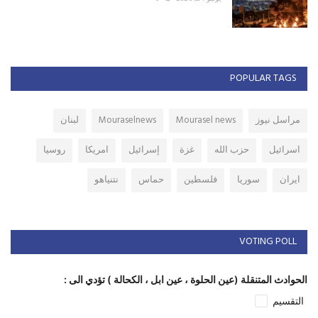
POPULAR TAGS
مراسل نيوز
Mourasel news
Mouraselnews
لبنان
اسرائيل
حزب الله
غزة
إسرائيل
امريكا
روسيا
ايران
سوريا
فلسطين
حماس
نتنياهو
VOTING POLL
الحوادث المتنقلة (عين الحلوة ، عين ابل ، الكحالة ) تؤدي الى :
التقسيم