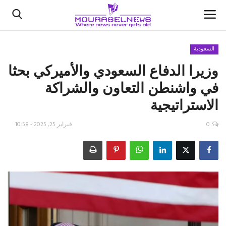
السعودية
وزيرا الدفاع السعودي والأميركي بحثا
الأخبار
في واشنطن التعاون والشراكة
كتّابنا
الاستراتيجية
السعودية
0
فبراير 25, 2025 - 10:58
اقتصاد
علوم وتكنولوجيا
رياضة
فيديو