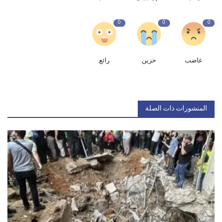
0
0
0
غاضب
حزين
رائع
المنشورات ذات الصلة