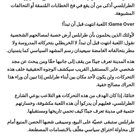
الطرابلسي أذكى من أن يقع في فخ الخطابات المُنمقة أو التحالفات
المشبوهة.
Game Over: اللعبة انتهت قبل أن تبدأ!
لأولئك الذين يحلمون بأن طرابلس أرض خصبة لمصالحهم الشخصية
نقول: اللعبة انتهت قبل أن تبدأ. لا الخربطلي بتحركاته المدروسة ولا
مطر بتحالفاته الغامضة سيعيدان رسم المشهد السياسي كما يتمنيان.
هذه المدينة تعرف جيدًا من يقف إلى جانبها حقًا ومن يبحث عن مجد
شخصي عابر. المستقبل القريب سيكشف الوجوه الحقيقية خلف هذه
التحركات، ولن يكون لأحد مكان بين أبناء طرابلس إذا تبين أن وراء هذا
الحراك مصالح خفية.
ختامًا، إذا كان الهدف من هذه التحركات هو التلاعب بوعي الشارع
الطرابلسي، فعليهم أن يدركوا أن هذه اللعبة مكشوفة، وخسارتهم
حتمية في مدينة تعرف جيدًا كيف تحمي تاريخها ومستقبلها.
طرابلس ستبقى عصيّة على البيع، وسيبقى شعبها الحصن المنيع أمام
كل محاولة اختراق سياسي مغلّف بالابتسامات المصطنعة.