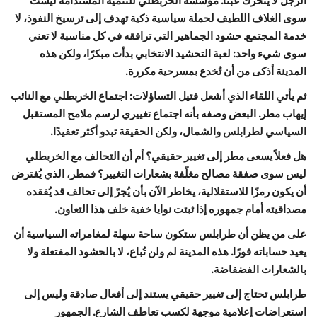
الرجل لا يتحرك عبثًا. مؤسسة الخربطلي للتنمية المستدامة ليست
سوى الغلاف اللطيف لحملة سياسية ذكية تهدف إلى ترسيخ النفوذ، لا
خدمة المجتمع. حشود الجماهير التي ترافقه في كل مناسبة لا تعني
سوى شيء واحد: لعبة التحشيد الانتخابي بدأت مبكرًا، ولكن هذه
المدينة أذكى من أن تُخدع بمسرحية مكررة.
ثم يأتي اللقاء الذي أشعل فتيل التساؤلات: اجتماع الخربطلي مع النائب
إيهاب مطر. البعض وصفه بأنه اجتماع تغييري لرسم ملامح المستقبل
السياسي لطرابلس والشمال، ولكن الحقيقة تبدو أكثر تعقيدًا.
هل فعلاً يسعى مطر إلى تغيير حقيقي؟ أم أن التحالف مع الخربطلي
ليس سوى صفقة مصالح مغلّفة بشعارات التغيير؟ فمطر، الذي يُفترض
أن يكون رمزًا للاستقلالية، يخاطر الآن بأن يُجرّ إلى تحالف قد يُفقده
مصداقيته أمام جمهوره إذا ثبتت نوايا خفية خلف هذا التعاون.
على من يظن أن طرابلس ستكون ساحة سهلة لمغامراته السياسية أن
يعيد حساباته فورًا. هذه المدينة لم ولن تُباع، لا بالحشود المفتعلة ولا
بالشعارات الفضفاضة.
طرابلس تحتاج إلى تغيير حقيقي يستند إلى أفعال صادقة وليس إلى
استعراضات إعلامية موجهة لكسب تعاطف الشارع. الجمهور