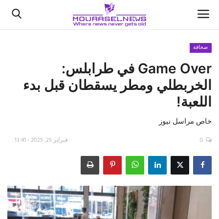
صحافة
Game Over في طرابلس:
الأخبار
الخربطلي ومطر يسقطان قبل بدء
كتّابنا
اللعبة!
السعودية
خاص مراسل نيوز
اقتصاد
0
فبراير 25, 2025 - 13:41
علوم وتكنولوجيا
رياضة
فيديو