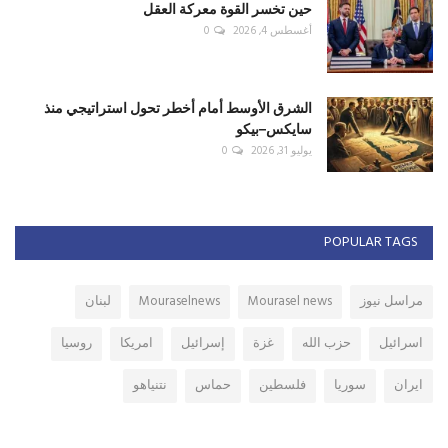
حين تخسر القوة معركة العقل
أغسطس 4, 2026
0
الشرق الأوسط أمام أخطر تحول استراتيجي منذ
سايكس–بيكو
يوليو 31, 2026
0
POPULAR TAGS
مراسل نيوز
Mourasel news
Mouraselnews
لبنان
اسرائيل
حزب الله
غزة
إسرائيل
امريكا
روسيا
ايران
سوريا
فلسطين
حماس
نتنياهو