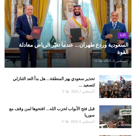
كتّابنا
السعودية وردع طهران... عندما تغيّر الرياض معادلة
القوة
أغسطس 8, 2026
0
تحذير سعودي يهز المنطقة... هل بدأ العد التنازلي
لتصعيد ...
أغسطس 7, 2026
0
قبل فتح الأبواب لحزب الله... افتحوها لمن وقف مع
سوريا
أغسطس 6, 2026
0