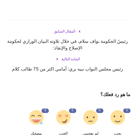
المقال السابق
رئيسُ الحكومة نواف سلام، في خلال تلاوته البيان الوزاري لحكومة
الإصلاح والإنقاذ:
المادة التالية
رئيس مجلس النواب ⁧‫نبيه بري‬⁩: أمامي اكثر من 75 طالب كلام
ما هو رد فعلك؟
0
0
0
0
يحب
لم يعجبنى
الحب
مضحك