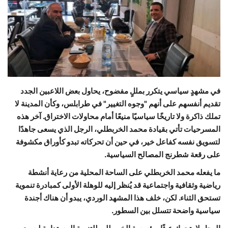
حياة
في مشهدٍ سياسي يتكرر بمللٍ مفضوح، يحاول بعض اللاعبين الجدد
تقديم أنفسهم على أنهم "وجوه التغيير" في طرابلس، وكأن المدينة لا
تملك ذاكرة ولا تاريخًا سياسيًا منيعًا أمام محاولات الاختراق. آخر هذه
المسرحيات تأتي بقيادة محمد الخربطلي، الرجل الذي يسعى جاهدًا
لتسويق نفسه كفاعل خير، في حين أن تحركاته تبدو كأوراق مكشوفة
على رقعة شطرنج المصالح السياسية.
ما يفعله محمد الخربطلي على الساحة المحلية من رعاية أنشطة
رياضية وثقافية واجتماعية قد يُنظر إليه للوهلة الأولى كمبادرة تنموية
تستحق الثناء. لكن، خلف هذا المشهد الوردي، يبدو أن هناك أجندة
سياسية واضحة تتسلل بين السطور.