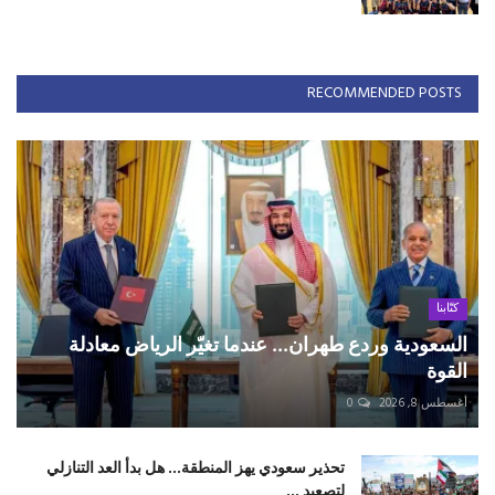
RECOMMENDED POSTS
كتّابنا
السعودية وردع طهران... عندما تغيّر الرياض معادلة
القوة
أغسطس 8, 2026
0
تحذير سعودي يهز المنطقة... هل بدأ العد التنازلي
لتصعيد ...