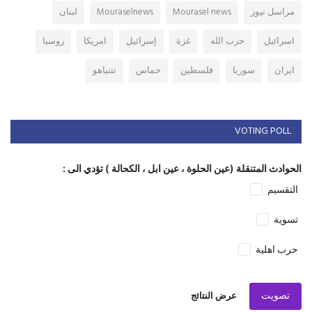
مراسل نيوز
Mourasel news
Mouraselnews
لبنان
اسرائيل
حزب الله
غزة
إسرائيل
امريكا
روسيا
ايران
سوريا
فلسطين
حماس
نتنياهو
VOTING POLL
الحوادث المتنقلة (عين الحلوة ، عين ابل ، الكحالة ) تؤدي الى :
التقسيم
تسوية
حرب اهلية
تصويت
عرض النتائج