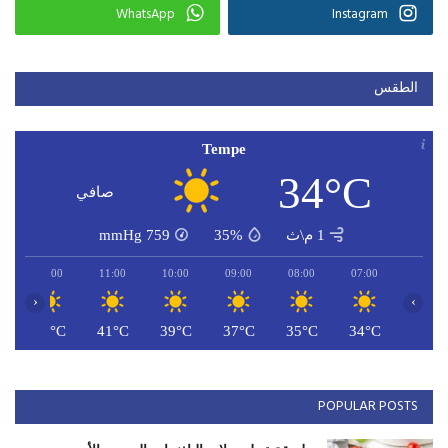
WhatsApp
Instagram
الطقس
Tempe
34°C
صافي
1 م\ث
35%
759
mmHg
12:00
11:00
10:00
09:00
08:00
07:00
‹
›
C
42°C
41°C
39°C
37°C
35°C
34°C
POPULAR POSTS