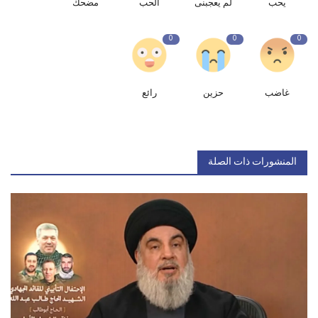
يحب
لم يعجبنى
الحب
مضحك
0
0
0
غاضب
حزين
رائع
المنشورات ذات الصلة