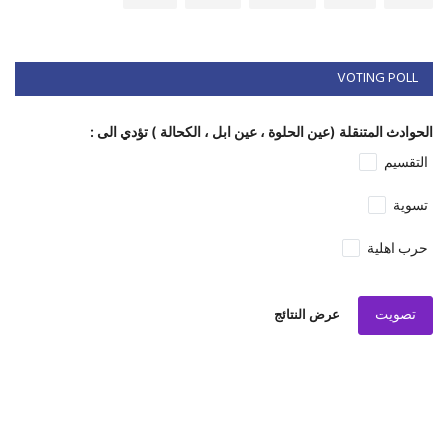
VOTING POLL
الحوادث المتنقلة (عين الحلوة ، عين ابل ، الكحالة ) تؤدي الى :
التقسيم
تسوية
حرب اهلية
تصويت
عرض النتائج