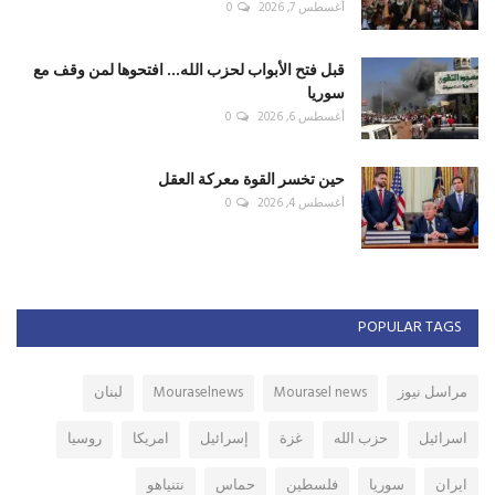
أغسطس 7, 2026
0
قبل فتح الأبواب لحزب الله... افتحوها لمن وقف مع
سوريا
أغسطس 6, 2026
0
حين تخسر القوة معركة العقل
أغسطس 4, 2026
0
POPULAR TAGS
مراسل نيوز
Mourasel news
Mouraselnews
لبنان
اسرائيل
حزب الله
غزة
إسرائيل
امريكا
روسيا
ايران
سوريا
فلسطين
حماس
نتنياهو