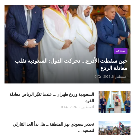
صحافة
حين سقطت الأذرع... تحركت الدول: السعودية تقلب
معادلة الردع
أغسطس 8, 2026
0
السعودية وردع طهران... عندما تغيّر الرياض معادلة
القوة
أغسطس 8, 2026
0
تحذير سعودي يهز المنطقة... هل بدأ العد التنازلي
لتصعيد ...