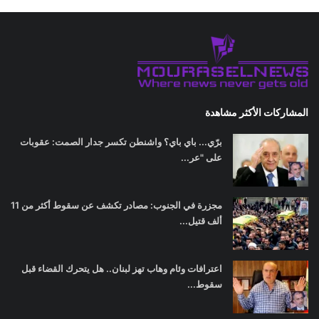
المشاركات الأكثر مشاهدة
برّي... باي باي؟ واشنطن تكسر جدار الصمت: عقوبات
على "عر...
مجزرة في الجنوب: مصادر تكشف عن سقوط أكثر من 11
ألف قتيل...
اعترافات وئام وهاب تهز لبنان.. هل يتحرك القضاء قبل
سقوط...