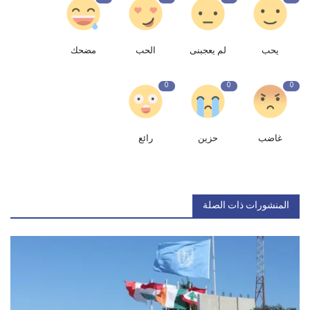
يحب
لم يعجبنى
الحب
مضحك
0
0
0
غاضب
حزين
رائع
المنشورات ذات الصلة