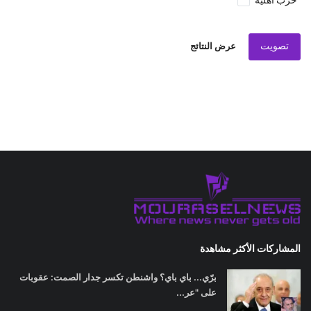
حرب اهلية
تصويت
عرض النتائج
المشاركات الأكثر مشاهدة
برّي... باي باي؟ واشنطن تكسر جدار الصمت: عقوبات
على "عر...