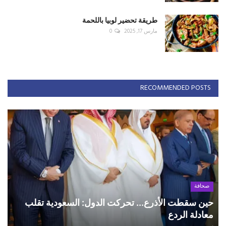
طريقة تحضير لوبيا باللحمة
مارس 17, 2025
0
RECOMMENDED POSTS
صحافة
حين سقطت الأذرع... تحركت الدول: السعودية تقلب
معادلة الردع