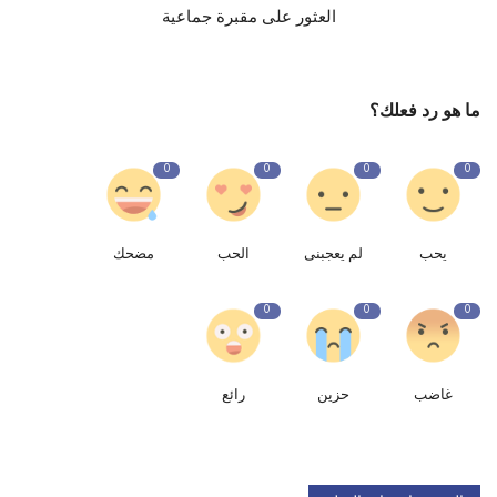
العثور على مقبرة جماعية
ما هو رد فعلك؟
0
0
0
0
يحب
لم يعجبنى
الحب
مضحك
0
0
0
غاضب
حزين
رائع