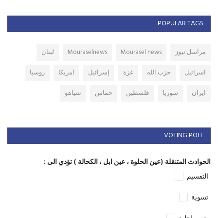
POPULAR TAGS
مراسل نيوز
Mourasel news
Mouraselnews
لبنان
اسرائيل
حزب الله
غزة
إسرائيل
امريكا
روسيا
ايران
سوريا
فلسطين
حماس
نتنياهو
VOTING POLL
الحوادث المتنقلة (عين الحلوة ، عين ابل ، الكحالة ) تؤدي الى :
التقسيم
تسوية