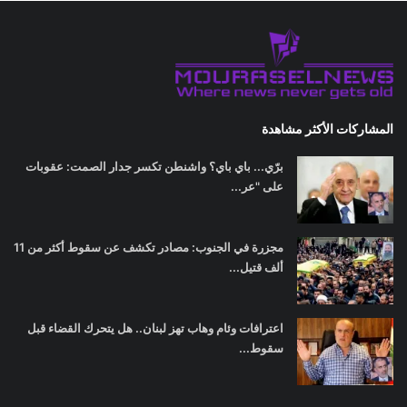
المشاركات الأكثر مشاهدة
برّي... باي باي؟ واشنطن تكسر جدار الصمت: عقوبات
على "عر...
مجزرة في الجنوب: مصادر تكشف عن سقوط أكثر من 11
ألف قتيل...
اعترافات وئام وهاب تهز لبنان.. هل يتحرك القضاء قبل
سقوط...