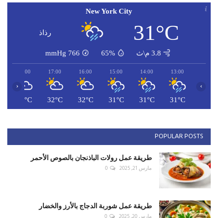
New York City
31°C
رذاذ
3.8 م\ث
65%
766
mmHg
18:00
17:00
16:00
15:00
14:00
13:00
‹
›
C
31°C
32°C
32°C
31°C
31°C
31°C
POPULAR POSTS
طريقة عمل رولات الباذنجان بالصوص الأحمر
مارس 21, 2025
0
طريقة عمل شوربة الدجاج بالأرز والخضار
مارس 20, 2025
0