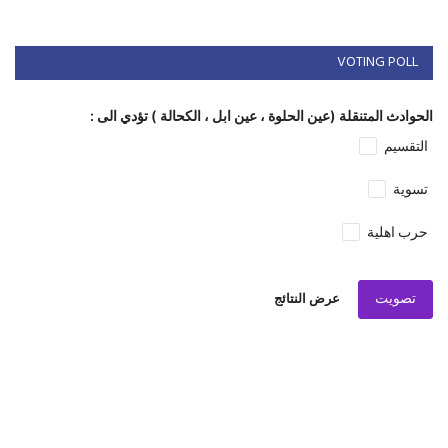
VOTING POLL
الحوادث المتنقلة (عين الحلوة ، عين ابل ، الكحالة ) تؤدي الى :
التقسيم
تسوية
حرب اهلية
تصويت
عرض النتائج