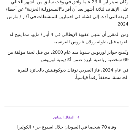
وكان سينر ابن الـ23 عاماً وافق في وقت سابق من الشهر الحالي
على الإيقاف لثلاثة أشهر بعد أن أقر بـ"المسؤولية الجزئية" عن أخطاء
فريقه التي أدت إلى فشله في اختبارين للمنشطات في آذار / مارس
2024.
ومن المقرر أن تنتهي عقوبة الإيطالي في 4 أيار / مايو، مما يتيح له
العودة قبل بطولة رولان غاروس الفرنسية.
وتُمنح جوائز لوريوس سنويا منذ عام 2000، من قبل لجنة مؤلفة من
69 شخصية رياضية بارزة ضمن أكاديمية لوريوس.
في عام 2024، فاز الصربي نوفاك ديوكوفيتش بالجائزة للمرة
الخامسة، محققاً رقماً قياسياً.
المقال السابق
وفاة 70 شخصا في السودان خلال اسبوع جراء الكوليرا