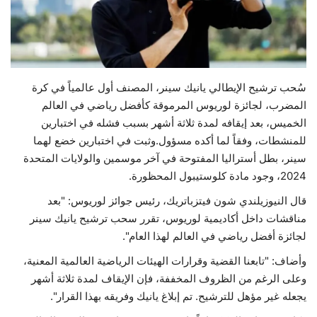
حياة
سُحب ترشيح الإيطالي يانيك سينر، المصنف أول عالمياً في كرة
المضرب، لجائزة لوريوس المرموقة كأفضل رياضي في العالم
الخميس، بعد إيقافه لمدة ثلاثة أشهر بسبب فشله في اختبارين
للمنشطات، وفقاً لما أكده مسؤول.وثبت في اختبارين خضع لهما
سينر، بطل أستراليا المفتوحة في آخر موسمين والولايات المتحدة
2024، وجود مادة كلوستيبول المحظورة.
قال النيوزيلندي شون فيتزباتريك، رئيس جوائز لوريوس: "بعد
مناقشات داخل أكاديمية لوريوس، تقرر سحب ترشيح يانيك سينر
لجائزة أفضل رياضي في العالم لهذا العام".
وأضاف: "تابعنا القضية وقرارات الهيئات الرياضية العالمية المعنية،
وعلى الرغم من الظروف المخففة، فإن الإيقاف لمدة ثلاثة أشهر
يجعله غير مؤهل للترشيح. تم إبلاغ يانيك وفريقه بهذا القرار".