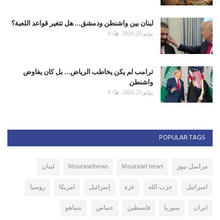
لبنان بين واشنطن ودمشق... هل تتغير قواعد اللعبة؟
يوليو 25, 2026
0
ترامب لم يكن يخاطب الرياض... بل كان يفاوض
واشنطن
يوليو 25, 2026
0
POPULAR TAGS
مراسل نيوز
Mourasel news
Mouraselnews
لبنان
اسرائيل
حزب الله
غزة
إسرائيل
امريكا
روسيا
ايران
سوريا
فلسطين
حماس
نتنياهو