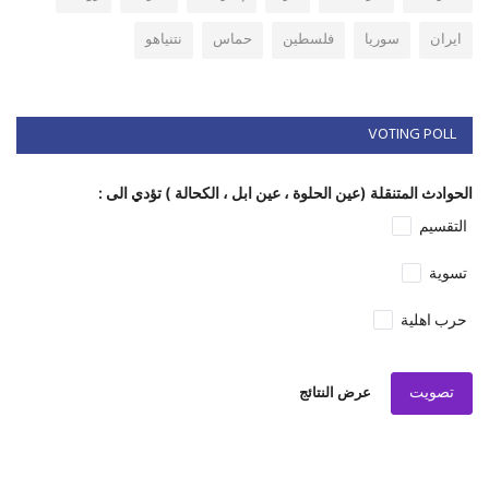
ايران
سوريا
فلسطين
حماس
نتنياهو
VOTING POLL
الحوادث المتنقلة (عين الحلوة ، عين ابل ، الكحالة ) تؤدي الى :
التقسيم
تسوية
حرب اهلية
تصويت
عرض النتائج