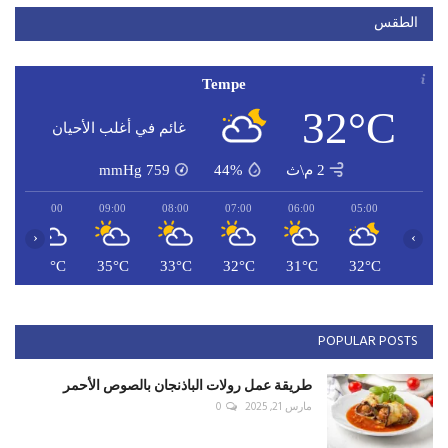
الطقس
Tempe
32°C
غائم في أغلب الأحيان
2 م\ث
44%
759
mmHg
10:00
09:00
08:00
07:00
06:00
05:00
‹
›
C
36°C
35°C
33°C
32°C
31°C
32°C
POPULAR POSTS
طريقة عمل رولات الباذنجان بالصوص الأحمر
مارس 21, 2025
0