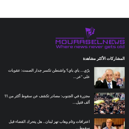
المشاركات الأكثر مشاهدة
برّي... باي باي؟ واشنطن تكسر جدار الصمت: عقوبات
على "عر...
مجزرة في الجنوب: مصادر تكشف عن سقوط أكثر من 11
ألف قتيل...
اعترافات وئام وهاب تهز لبنان.. هل يتحرك القضاء قبل
سقوط...