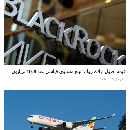
قيمة أصول "بلاك روك" تبلغ مستوى قياسي عند 10.6 تريليون ...
يوليو 15, 2024
0