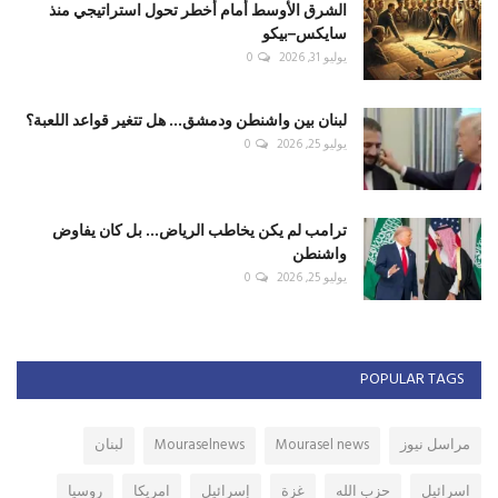
الشرق الأوسط أمام أخطر تحول استراتيجي منذ
سايكس–بيكو
يوليو 31, 2026
0
لبنان بين واشنطن ودمشق... هل تتغير قواعد اللعبة؟
يوليو 25, 2026
0
ترامب لم يكن يخاطب الرياض... بل كان يفاوض
واشنطن
يوليو 25, 2026
0
POPULAR TAGS
مراسل نيوز
Mourasel news
Mouraselnews
لبنان
اسرائيل
حزب الله
غزة
إسرائيل
امريكا
روسيا