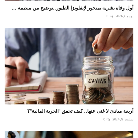
أول وفاة بشرية بمتحور لإنفلونزا الطيور..توضيح من منظمة ...
يونيو 6, 2024
0
أربعة مبادئ لا غنى عنها.. كيف تحقق "الحرية المالية"؟
سبتمبر 8, 2024
0