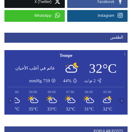
X (Twitter)
Facebook
WhatsApp
Instagram
الطقس
Tempe
32°C
غائم في أغلب الأحيان
2 م\ث
44%
759
mmHg
10:00
09:00
08:00
07:00
06:00
05:00
‹
›
C
36°C
35°C
33°C
32°C
31°C
32°C
POPULAR POSTS