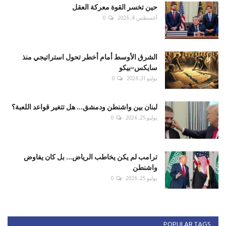
حين تخسر القوة معركة العقل
أغسطس 4, 2026
0
الشرق الأوسط أمام أخطر تحول استراتيجي منذ
سايكس–بيكو
يوليو 31, 2026
0
لبنان بين واشنطن ودمشق... هل تتغير قواعد اللعبة؟
يوليو 25, 2026
0
ترامب لم يكن يخاطب الرياض... بل كان يفاوض
واشنطن
يوليو 25, 2026
0
POPULAR TAGS