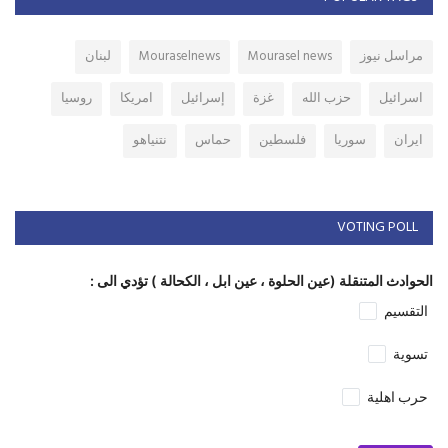
مراسل نيوز
Mourasel news
Mouraselnews
لبنان
اسرائيل
حزب الله
غزة
إسرائيل
امريكا
روسيا
ايران
سوريا
فلسطين
حماس
نتنياهو
VOTING POLL
الحوادث المتنقلة (عين الحلوة ، عين ابل ، الكحالة ) تؤدي الى :
التقسيم
تسوية
حرب اهلية