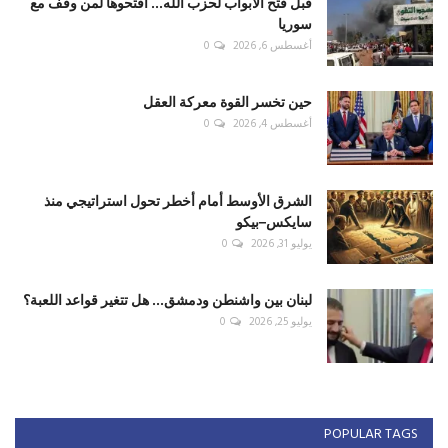
قبل فتح الأبواب لحزب الله... افتحوها لمن وقف مع
سوريا
أغسطس 6, 2026
0
حين تخسر القوة معركة العقل
أغسطس 4, 2026
0
الشرق الأوسط أمام أخطر تحول استراتيجي منذ
سايكس–بيكو
يوليو 31, 2026
0
لبنان بين واشنطن ودمشق... هل تتغير قواعد اللعبة؟
يوليو 25, 2026
0
POPULAR TAGS