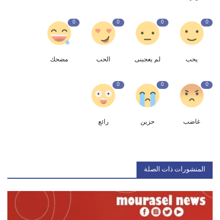
0
0
0
0
يحب
لم يعجبنى
الحب
مضحك
0
0
0
غاضب
حزين
رائع
المنشورات ذات الصلة