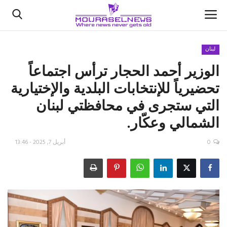
لبنان
الوزير أحمد الحجار ترأس اجتماعاً
الأخبار
تحضيرياً للإنتخابات البلدية والإختيارية
كتّابنا
التي ستجرى في محافظتي لبنان
الشمالي وعكّار.
السعودية
0
أبريل 7, 2025 - 13:46
اقتصاد
علوم وتكنولوجيا
رياضة
فيديو