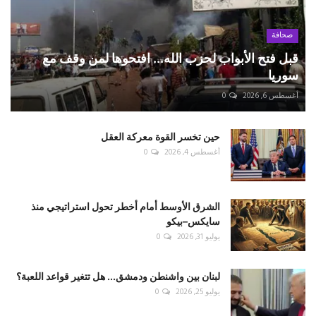
صحافة
قبل فتح الأبواب لحزب الله... افتحوها لمن وقف مع
سوريا
أغسطس 6, 2026
0
حين تخسر القوة معركة العقل
أغسطس 4, 2026
0
الشرق الأوسط أمام أخطر تحول استراتيجي منذ
سايكس–بيكو
يوليو 31, 2026
0
لبنان بين واشنطن ودمشق... هل تتغير قواعد اللعبة؟
يوليو 25, 2026
0