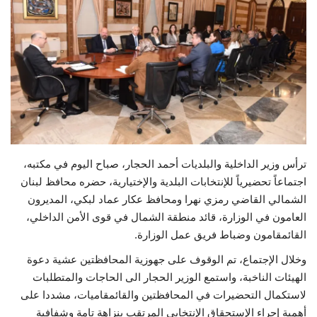
حياة
ترأس وزير الداخلية والبلديات أحمد الحجار، صباح اليوم في مكتبه،
اجتماعاً تحضيرياً للإنتخابات البلدية والإختيارية، حضره محافظ لبنان
الشمالي القاضي رمزي نهرا ومحافظ عكار عماد لبكي، المديرون
العامون في الوزارة، قائد منطقة الشمال في قوى الأمن الداخلي،
القائمقامون وضباط فريق عمل الوزارة.
وخلال الإجتماع، تم الوقوف على جهوزية المحافظتين عشية دعوة
الهيئات الناخبة، واستمع الوزير الحجار الى الحاجات والمتطلبات
لاستكمال التحضيرات في المحافظتين والقائمقاميات، مشددا على
أهمية إجراء الإستحقاق الإنتخابي المرتقب بنزاهة تامة وشفافية