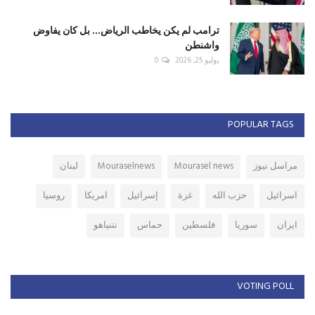
ترامب لم يكن يخاطب الرياض... بل كان يفاوض
واشنطن
يوليو 25, 2026
0
POPULAR TAGS
مراسل نيوز
Mourasel news
Mouraselnews
لبنان
اسرائيل
حزب الله
غزة
إسرائيل
امريكا
روسيا
ايران
سوريا
فلسطين
حماس
نتنياهو
VOTING POLL