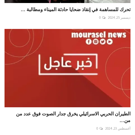
تحرك للمساهمة في إنقاذ ضحايا حادثة ⁧‫الميناء‬⁩ ومطالبة ...
ديسمبر 25, 2024
0
الطيران الحربي الاسرائيلي يخرق جدار الصوت فوق عدد من
من...
أغسطس 23, 2024
0