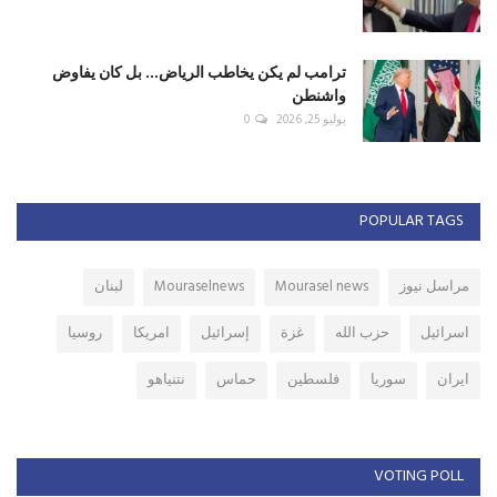
ترامب لم يكن يخاطب الرياض... بل كان يفاوض
واشنطن
يوليو 25, 2026
0
POPULAR TAGS
مراسل نيوز
Mourasel news
Mouraselnews
لبنان
اسرائيل
حزب الله
غزة
إسرائيل
امريكا
روسيا
ايران
سوريا
فلسطين
حماس
نتنياهو
VOTING POLL