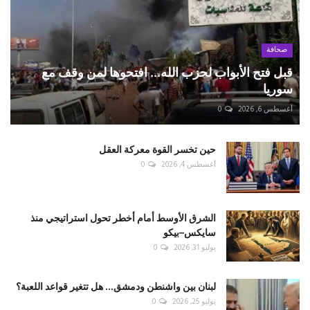
صحافة
قبل فتح الأبواب لحزب الله... افتحوها لمن وقف مع
سوريا
أغسطس 6, 2026
0
حين تخسر القوة معركة العقل
أغسطس 4, 2026
0
الشرق الأوسط أمام أخطر تحول استراتيجي منذ
سايكس–بيكو
يوليو 31, 2026
0
لبنان بين واشنطن ودمشق... هل تتغير قواعد اللعبة؟
يوليو 25, 2026
0