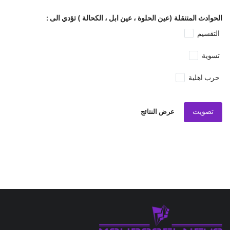
الحوادث المتنقلة (عين الحلوة ، عين ابل ، الكحالة ) تؤدي الى :
التقسيم
تسوية
حرب اهلية
تصويت
عرض النتائج