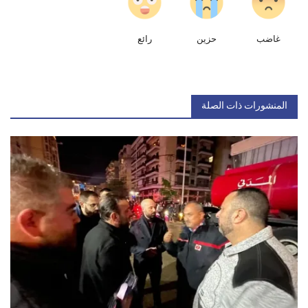
غاضب
حزين
رائع
المنشورات ذات الصلة