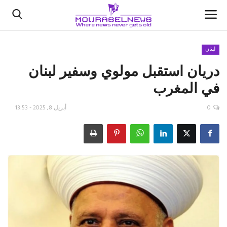
لبنان
دريان استقبل مولوي وسفير لبنان
الأخبار
في المغرب
كتّابنا
0
أبريل 8, 2025 - 13:53
السعودية
اقتصاد
علوم وتكنولوجيا
رياضة
فيديو