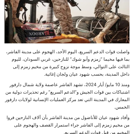
حياة
واصلت قوات الدعم السريع، اليوم الأحد، الهجوم على مدينة الفاشر،
بما فيها مخيما “زمزم وأبو شوك” للنازحين، غربي السودان، لليوم
الثالث على التوالي، وسط موجة نزوح كبيرة من مخيم زمزم إلى
داخل المدينة، بحسب شهود عيان ولجان إغاثية.
ومنذ 10 مايو/ أيار 2024، تشهد الفاشر عاصمة ولاية شمال دارفور
اشتباكات بين قوات الجيش و”الدعم السريع” رغم تحذيرات دولية من
المعارك في المدينة التي تعد مركز العمليات الإنسانية لولايات دارفور
الخمس.
وأفاد شهود عيان للأناضول من مدينة الفاشر بأن آلاف النازحين فروا
من مخيم زمزم إلى الفاشر جراء استمرار القصف والهجوم على
المخيم من قبل قوات الدعم السريع.