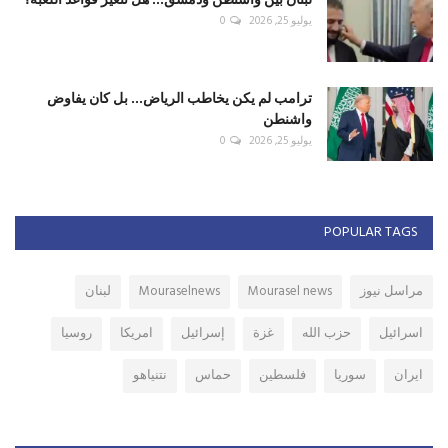
يوليو 25, 2026
0
ترامب لم يكن يخاطب الرياض... بل كان يفاوض
واشنطن
يوليو 25, 2026
0
POPULAR TAGS
مراسل نيوز
Mourasel news
Mouraselnews
لبنان
اسرائيل
حزب الله
غزة
إسرائيل
امريكا
روسيا
ايران
سوريا
فلسطين
حماس
نتنياهو