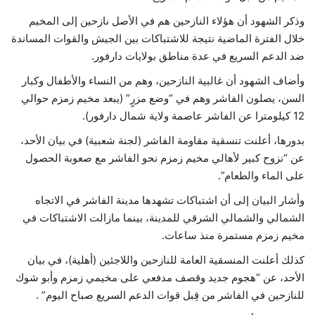
وذكر الشهود أن هؤلاء النازحين هم في الأصل نازحين إلى المخيم
خلال الفترة الماضية نتيجة للاشتباكات بين الجيش والقوات المساندة
ضد الدعم السريع في عدة مناطق بولايات دارفور.
وأضاف الشهود أن غالبية النازحين، وهم من النساء والأطفال وكبار
السن، يصلون الفاشر وهم في “وضع مزرٍ” (يبعد مخيم زمزم حوالي
12 كيلومترا عن الفاشر عاصمة ولاية شمال دارفور).
بدورها، أعلنت تنسقية مقاومة الفاشر (لجنة شعبية) في بيان الأحد،
عن “نزوح كبير لأهالي مخيم زمزم نحو الفاشر مع صعوبة الحصول
على الماء والطعام”.
وأشار البيان إلى أن اشتباكات تشهدها مدينة الفاشر في الاتجاه
الشمالي والشمالي الشرقي للمدينة، بينما مازالت الاشتباكات في
مخيم زمزم مستمرة منذ ساعات.
كذلك أعلنت المنسقية العامة للنازحين واللاجئين (أهلية)، في بيان
الأحد، عن “هجوم جديد وقصف مدفعي على مخيمي زمزم وأبو شوك
للنازحين في الفاشر من قِبل قوات الدعم السريع صباح اليوم” .