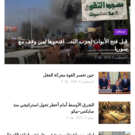
صحافة
قبل فتح الأبواب لحزب الله... افتحوها لمن وقف مع
سوريا
أغسطس 6, 2026
0
حين تخسر القوة معركة العقل
أغسطس 4, 2026
0
الشرق الأوسط أمام أخطر تحول استراتيجي منذ
سايكس–بيكو
يوليو 31, 2026
0
لبنان بين واشنطن ودمشق... هل تتغير قواعد اللعبة؟