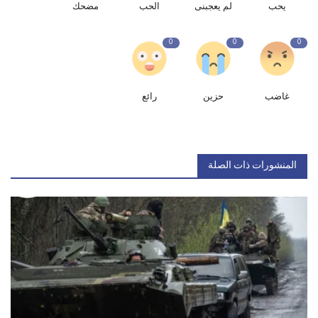
يحب
لم يعجبنى
الحب
مضحك
0
0
0
غاضب
حزين
رائع
المنشورات ذات الصلة