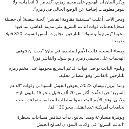
وذكر البيان أن الهجوم على مخيم زمزم، “نُفذ من 3 اتجاهات، ولا
تتوفر معلومات إضافية عن الوضع الحالي في زمزم”.
وفجر الأحد، أعلنت “منسقية مقاومة الفاشر” (لجنة شعبية) أن حصيلة
ضحايا هجمات قوات الدعم السريع على مدينة الفاشر، بما فيها
مخيما “زمزم وأبو شوك” للنازحين، تجاوزت، أمس السبت، 320 قتيلا
وجريحا.
ومساء السبت، قالت الأمم المتحدة، في بيان: “يجب أن تتوقف
الهجمات على مخيمي زمزم وأبو شوك والفاشر فورا”.
ولليوم الثالث تواصل قوات الدعم السريع هجومها على مخيم زمزم
للنازحين بالفاشر، وفق مصادر محلية.
ومنذ أبريل/ نيسان 2023، يخوض الجيش السوداني وقوات “الدعم
السريع” حربا خلّفت أكثر من 20 ألف قتيل ونحو 15 مليون نازح
ولاجئ، وفق الأمم المتحدة والسلطات المحلية، بينما قدر بحث
لجامعات أمريكية عدد القتلى بنحو 130 ألفا.
وبوتيرة متسارعة ومنذ أسابيع، بدأت تتناقص مساحات سيطرة
“الدعم السريع” في ولايات السودان لصالح الجيش.