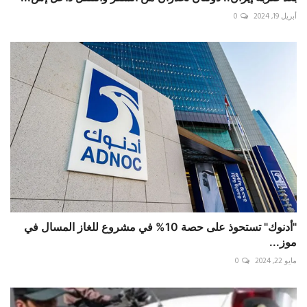
أبريل 19, 2024
0
"أدنوك" تستحوذ على حصة 10% في مشروع للغاز المسال في
موز...
مايو 22, 2024
0