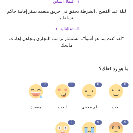
المقال السابق
ليلة عيد الفصح.. الشرطة تحقق في حريق متعمد بمقر إقامة حاكم
بنسلفانيا
المادة التالية
"لقد نُعت بما هو أسوأ".. مستشار ترامب التجاري يتجاهل إهانات
ماسك
ما هو رد فعلك؟
0
0
0
0
يحب
لم يعجبنى
الحب
مضحك
0
0
0