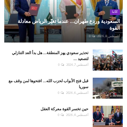
كتّابنا
السعودية وردع طهران... عندما تغيّر الرياض معادلة
القوة
أغسطس 8, 2026
0
تحذير سعودي يهز المنطقة... هل بدأ العد التنازلي
لتصعيد ...
أغسطس 7, 2026
0
قبل فتح الأبواب لحزب الله... افتحوها لمن وقف مع
سوريا
أغسطس 6, 2026
0
حين تخسر القوة معركة العقل
أغسطس 4, 2026
0