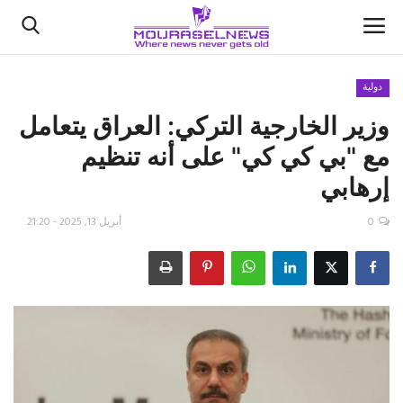
دولية
وزير الخارجية التركي: العراق يتعامل
الأخبار
مع "بي كي كي" على أنه تنظيم
كتّابنا
إرهابي
السعودية
0
أبريل 13, 2025 - 21:20
اقتصاد
علوم وتكنولوجيا
رياضة
فيديو