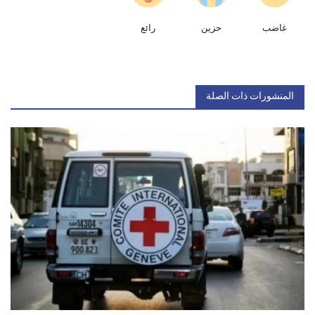
غاضب
حزين
رائع
المنشورات ذات الصلة