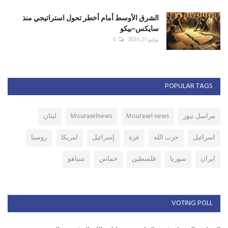
الشرق الأوسط أمام أخطر تحول استراتيجي منذ
سايكس–بيكو
يوليو 31, 2026
0
POPULAR TAGS
مراسل نيوز
Mourasel news
Mouraselnews
لبنان
اسرائيل
حزب الله
غزة
إسرائيل
امريكا
روسيا
ايران
سوريا
فلسطين
حماس
نتنياهو
VOTING POLL