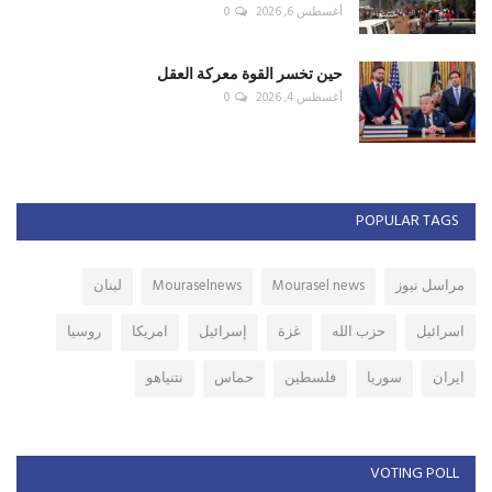
أغسطس 6, 2026
0
حين تخسر القوة معركة العقل
أغسطس 4, 2026
0
POPULAR TAGS
مراسل نيوز
Mourasel news
Mouraselnews
لبنان
اسرائيل
حزب الله
غزة
إسرائيل
امريكا
روسيا
ايران
سوريا
فلسطين
حماس
نتنياهو
VOTING POLL