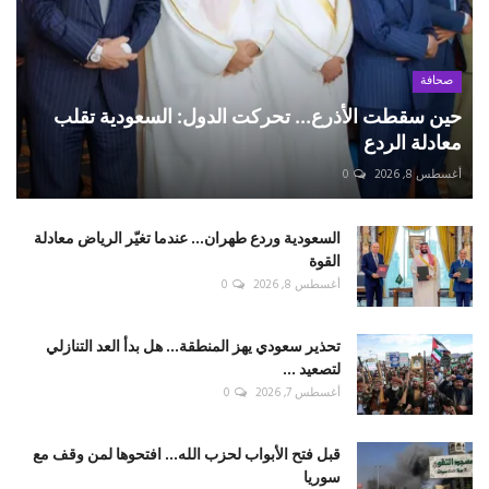
صحافة
حين سقطت الأذرع... تحركت الدول: السعودية تقلب
معادلة الردع
أغسطس 8, 2026
0
السعودية وردع طهران... عندما تغيّر الرياض معادلة
القوة
أغسطس 8, 2026
0
تحذير سعودي يهز المنطقة... هل بدأ العد التنازلي
لتصعيد ...
أغسطس 7, 2026
0
قبل فتح الأبواب لحزب الله... افتحوها لمن وقف مع
سوريا