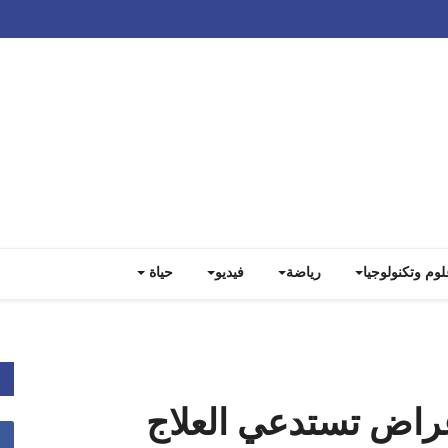
Track all markets on TradingView
لوم وتكنولوجيا
رياضة
فيديو
حياة
أعراض تستدعي العلاج