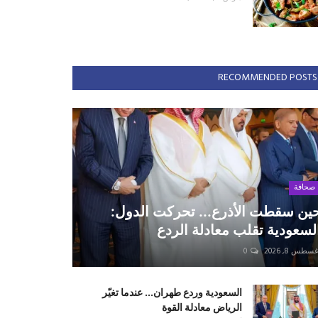
RECOMMENDED POSTS
صحافة
ين سقطت الأذرع... تحركت الدول:
لسعودية تقلب معادلة الردع
سطس 8, 2026
0
السعودية وردع طهران... عندما تغيّر
الرياض معادلة القوة