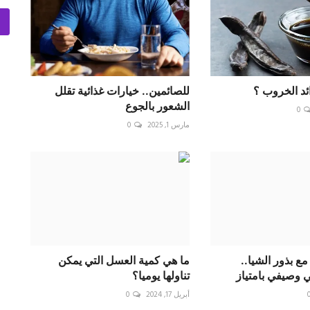
ئد الخروب ؟
للصائمين.. خيارات غذائية تقلل
الشعور بالجوع
0
مارس 1, 2025
0
مع بذور الشيا..
ما هي كمية العسل التي يمكن
صيفي بامتياز
تناولها يوميا؟
أبريل 17, 2024
0