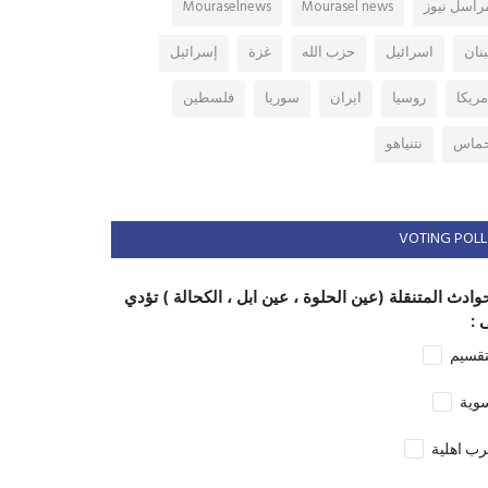
راسل نيوز
Mourasel news
Mouraselnews
بنان
اسرائيل
حزب الله
غزة
إسرائيل
مريكا
روسيا
ايران
سوريا
فلسطين
ماس
نتنياهو
VOTING POLL
وادث المتنقلة (عين الحلوة ، عين ابل ، الكحالة ) تؤدي
 :
تقسيم
وية
ب اهلية