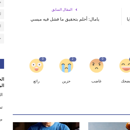
م
المقال السابق
ل
ا
يامال: أحلم بتحقيق ما فشل فيه ميسي
ا
ح
0
2
0
الح
ضحك
غاضب
حزين
رائع
الى
ال
تس
حر