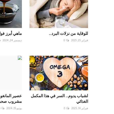
ماهي أبرز فوا
فبراير 25, 2025
0
ديسمبر 24, 2024
لشباب يدوم.. السر في هذا المكمل
عصير المانغو 
الغذائي
مشروب صحي و
فبراير 16, 2025
0
يونيو 19, 2024
0