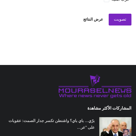
تصويت
عرض النتائج
المشاركات الأكثر مشاهدة
برّي... باي باي؟ واشنطن تكسر جدار الصمت: عقوبات
على "عر...