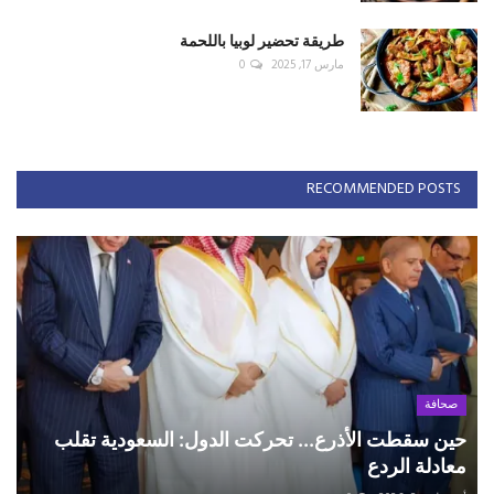
طريقة تحضير لوبيا باللحمة
مارس 17, 2025
0
RECOMMENDED POSTS
صحافة
حين سقطت الأذرع... تحركت الدول: السعودية تقلب
معادلة الردع