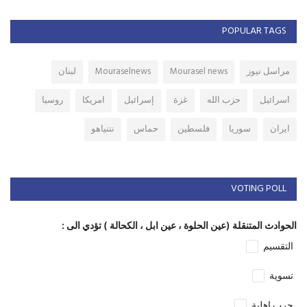
POPULAR TAGS
مراسل نيوز
Mourasel news
Mouraselnews
لبنان
اسرائيل
حزب الله
غزة
إسرائيل
امريكا
روسيا
ايران
سوريا
فلسطين
حماس
نتنياهو
VOTING POLL
الحوادث المتنقلة (عين الحلوة ، عين ابل ، الكحالة ) تؤدي الى :
التقسيم
تسوية
حرب اهلية