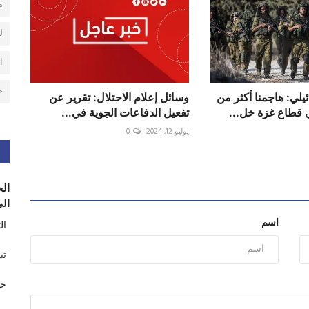
م
ل
ا
ح
يلي: هاجمنا أكثر من
وسائل إعلام الاحتلال: تقرير عن
تفعيل الدفاعات الجوية في...
يوليو 12, 2024
0
الح
الى
اسم
ال
تس
حر