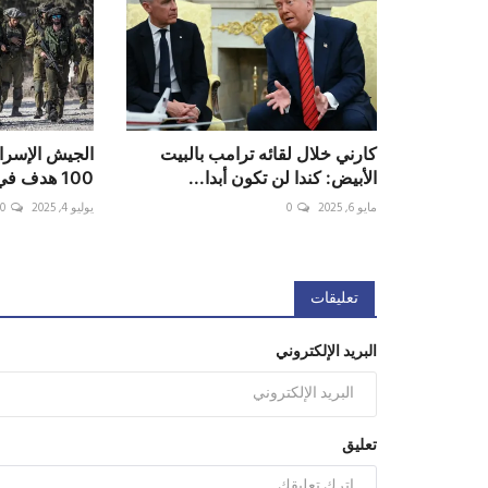
كارني خلال لقائه ترامب بالبيت
الجيش الإسرائ
الأبيض: كندا لن تكون أبدا...
100 هدف في قطاع غزة خل...
مايو 6, 2025
0
يوليو 4, 2025
0
تعليقات
البريد الإلكتروني
تعليق