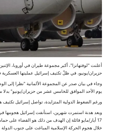
أعلنت "لوفتهانزا"، أكبر مجموعة طيران في أوروبا، الإثني
حزيران/يونيو، في ظلّ تكثيف إسرائيل عمليتها العسكرية 
وجاء في بيان صدر عن المجموعة الألمانية "نظرا إلى الوضع
يوم الأحد الموافق للخامس عشر من حزيران/يونيو" بدلا من 
ورغم الضغوط الدولية المتزايدة، تواصل إسرائيل تكثيف ه
وبعد هدنة استمرت شهرين، استأنفت إسرائيل هجومها في
17 أيار/مايو قائلة إن الهدف من ذلك هو القضاء على حم
خلال هجوم الحركة الإسلامية المباغت على جنوب الدولة العبرية في 7 تشرين الأو