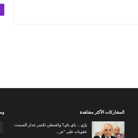
المشاركات الأكثر مشاهدة
وسا
برّي... باي باي؟ واشنطن تكسر جدار الصمت:
عقوبات على "عر...