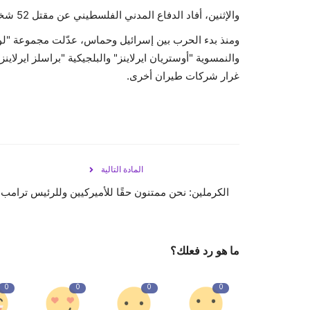
والإثنين، أفاد الدفاع المدني الفلسطيني عن مقتل 52 شخصا على الأقلّ في القصف الإسرائيلي على غزة.
ومنذ بدء الحرب بين إسرائيل وحماس، عدّلت مجموعة "لوف
والنمسوية "أوستريان ايرلاينز" والبلجيكية "براسلز ايرلاينز"
غرار شركات طيران أخرى.
المادة التالية
الكرملين: نحن ممتنون حقًا للأميركيين وللرئيس ترامب
ما هو رد فعلك؟
0
0
0
0