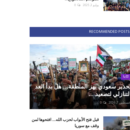
يوليو 3, 2025
0
RECOMMENDED POSTS
كتّابنا
حذير سعودي يهز المنطقة... هل بدأ العد
لتنازلي لتصعيد ...
سطس 7, 2026
0
قبل فتح الأبواب لحزب الله... افتحوها لمن
وقف مع سوريا