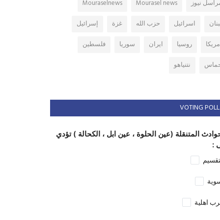
راسل نيوز
Mourasel news
Mouraselnews
بنان
اسرائيل
حزب الله
غزة
إسرائيل
مريكا
روسيا
ايران
سوريا
فلسطين
ماس
نتنياهو
VOTING POLL
وادث المتنقلة (عين الحلوة ، عين ابل ، الكحالة ) تؤدي
 :
تقسيم
وية
ب اهلية