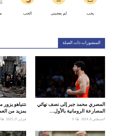
يحب
لم يعجبنى
الحب
م
المنشورات ذات الصلة
المصري محمد جبر إلى نصف نهائي
نتنياهو يزور 
المصارعة الرومانية بالأول...
بمزيد من العم
أغسطس 6, 2024
0
فبراير 21, 2025