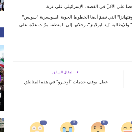
تهانزا" التي تضمّ أيضا الخطوط الجوية السويسرية "سويس"
 والإيطالية "إيتا ايرلاينز"، رحلاتها إلى المنطقة مرّات عدّة، على
المقال السابق
عطل يوقف خدمات “أوجيرو” في هذه المناطق
ت
ا
أغ
0
0
0