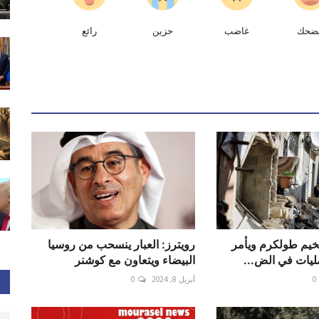
ضحك
غاضب
حزين
رائع
مخيم طولكرم ويأمر
رويترز: العبار ينسحب من روسيا
ليات في الض...
البيضاء ويتعاون مع كوشنر
0
أبريل 8, 2024
0