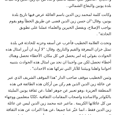
بلدة يونين والبقاع الشمالي .
وكانت كلمة لمحمد زين الدين باسم العائلة عرض فيها تاريخ بلدة
يونين، وقال:"ان حسن زين الدين قضى عن طريق الخطأ وهو يقوم
بواجب الإصلاح، وبفضل الخيرين والعلماء عملنا على تطويق
الحادثة" .
وتحدث العلامة الخطيب فأعرب عن أسفه وحزنه للحادثة في بلدة
تمثل خزان المعرفة والقيم والتاريخ، وقال: "لا أريد ان أبرر امثال هذه
الحوادث بقولي إنه امر يحصل في كل مكان. الأخطاء تحصل وهناك
أخطاء تحصل،لكن من واجبنا ان نحد من امثال هذه الحوادث بتنبيه
اخواننا واهلنا وبيئتنا للآثار التي تتركها هذه الاحداث" .
وثمن الخطيب موقف صاحب الدار "هذا الموقف الشريف الذي عبر
عن عائلة زين الدين الذين هم ركن من أركان هذه الطائفة في هذه
المنطقة العزيزة ،وهو تعبير عن جوهر اهلنا ،عن ثقافة يونين المليئة
بالكوادر والاساتذة واصحاب المقامات الثقافية ،كتّابًا متعلمين ووجهاء
من كل عائلاتها الكريمة . ماعبر عنه محمد زين الدين ليس عن عائلة
زين الدين فقط ، انما عبّر عنا جميعا ،عن هذا التراث عن هذه الثقافة