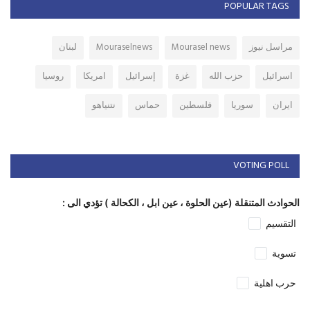
POPULAR TAGS
مراسل نيوز
Mourasel news
Mouraselnews
لبنان
اسرائيل
حزب الله
غزة
إسرائيل
امريكا
روسيا
ايران
سوريا
فلسطين
حماس
نتنياهو
VOTING POLL
الحوادث المتنقلة (عين الحلوة ، عين ابل ، الكحالة ) تؤدي الى :
التقسيم
تسوية
حرب اهلية