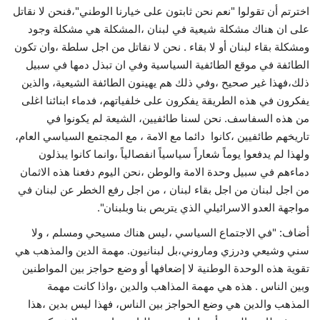
اخترتم أن تقولوا "نعم نحن ثابتون على خيارنا الوطني"،فنحن لا نقاتل
على ان هناك مشكلة شيعية في لبنان ،المشكلة هي مشكلة وجود
ومشكلة بقاء لبنان أو لا بقاء . نحن لا نقاتل من اجل سلطة ،وان تكون
الطائفة في موقع الطائفية السياسية وفي ان تبذل دمها في سبيل
ذلك،فهذا غير صحيح ،وفي ذلك هم يهينون الطائفة الشيعية، والذين
يفكرون في هذه الطريقة يفكرون على خلفياتهم، فدماء ابنائنا اغلى
من هذه السفاسف. نحن لسنا طائفيين، الشيعة لم يكونوا في
تاريخهم طائفيين ،كانوا دائما مع الامة ، مع المجتمع السياسي العام،
ولهذا لم يدفعوا يوماً شعاراً سياسياً انفصالياً ،وانما كانوا يبذلون
دماءهم في سبيل وحدة الامة والوطن ،نحن اليوم دفعنا هذه الاثمان
من اجل لبنان من اجل بقاء لبنان ، من اجل رفع الخطر عن لبنان في
مواجهة العدو الاسرائيلي الذي يتربص بنا وبلبنان".
أضاف: "في الاجتماع السياسي ،ليس هناك مسيحي ومسلم ، ولا
سني وشيعي ودرزي وماروني،بل لبنانيون. مهمة الدين والمذهب هي
تقوية هذه الوحدة الوطنية لا إضعافها أو وضع حواجز بين المواطنين
وبين الناس . هذه هي مهمة المذاهب والدين ،واذا كانت مهمة
المذهب والدين هي وضع الحواجز بين الناس، فهذا ليس بدين ،هذا