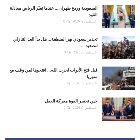
السعودية وردع طهران... عندما تغيّر الرياض معادلة
القوة
أغسطس 8, 2026
0
تحذير سعودي يهز المنطقة... هل بدأ العد التنازلي
لتصعيد ...
أغسطس 7, 2026
0
قبل فتح الأبواب لحزب الله... افتحوها لمن وقف مع
سوريا
أغسطس 6, 2026
0
حين تخسر القوة معركة العقل
أغسطس 4, 2026
0