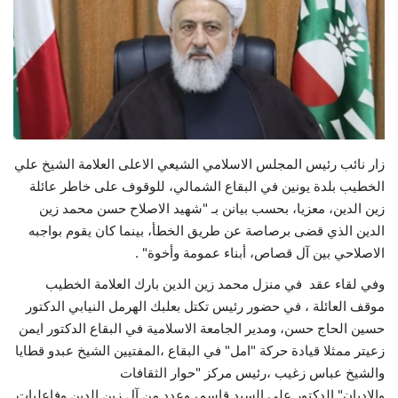
حياة
زار نائب رئيس المجلس الاسلامي الشيعي الاعلى العلامة الشيخ علي
الخطيب بلدة يونين في البقاع الشمالي، للوقوف على خاطر عائلة
زين الدين، معزيا، بحسب بيانن بـ "شهيد الاصلاح حسن محمد زين
الدين الذي قضى برصاصة عن طريق الخطأ، بينما كان يقوم بواجبه
الاصلاحي بين آل قصاص، أبناء عمومة وأخوة" .
وفي لقاء عقد في منزل محمد زين الدين بارك العلامة الخطيب
موقف العائلة ، في حضور رئيس تكتل بعلبك الهرمل النيابي الدكتور
حسين الحاج حسن، ومدير الجامعة الاسلامية في البقاع الدكتور ايمن
زعيتر ممثلا قيادة حركة "امل" في البقاع ،المفتيين الشيخ عبدو قطايا
والشيخ عباس زغيب ،رئيس مركز "حوار الثقافات
والاديان" الدكتور علي السيد قاسم، وعدد من آل زين الدين وفاعليات