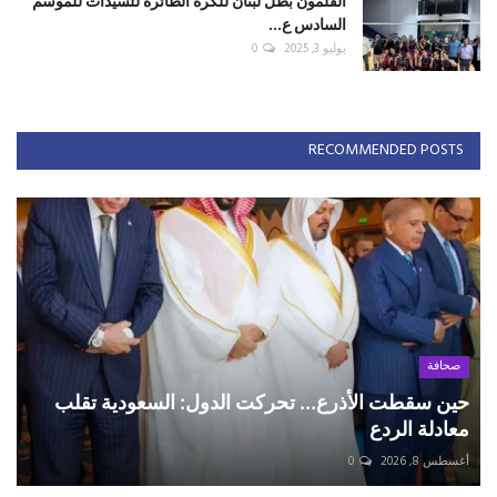
القلمون بطل لبنان للكرة الطائرة للسيدات للموسم
السادس ع...
يوليو 3, 2025
0
RECOMMENDED POSTS
صحافة
حين سقطت الأذرع... تحركت الدول: السعودية تقلب
معادلة الردع
أغسطس 8, 2026
0