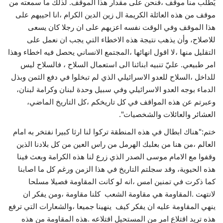
يُطلب منا موقف ،فنحن على مقدار هذا الموقف. لذلك ما سمعته من
موقف من هذه العائلة الكريمة ال زين الدين الكرام ،انا احييهم على
هذا الموقف وفي الوقت نفسه اعزيهم على ان رجلا كان يسعى
للاصلاح، وأن يذهب نتيجة هذه الاخطاء التي يجب ان نعمل على
التقليل منها ،لا اقول انهائها ،المجتمع الانساني يحصل فيه اخطاء وهذا
امر طبيعي. عليّ تنبيه ابنائنا الى استعمال السلاح ، فالسلاح ليس
للداخل ،السلاح للعدو الاسرائيلي الذي لم تبخلوا في دفع الثمن وبذل
الدماء بوجه العدو الاسرائيلي وفي سبيل وحدة لبنان وكرامة لبنان،
وعبرتم عن هذه المواقف في كل تاريخكم ،كل التاريخ الماضي،
العشائر والعائلات والشخصيات".
ختم:"هناك ابطال في هذه المنطقة تركوا لنا ارثا كبيرا نفتخر به امام
العالم ،من هنا من بعلبك الهرمل من راس العين من كل بلادنا الذين
وقفوا مع الامام موسى الصدر الذي زرع لنا هذه الكرامة وبعث فينا
هذه الحيوية، وقد سجلتم التاريخ في هذا الزمن ورغم كل ما اصابنا
كما ذكرت في تمنين امس ،انه لو كانت المقاومة فصيلا مسلحا
لانتهت .المقاومة هي مقاومة الشعب كلنا مقاومة ،ومن يفكر ان
ينهي المقاومة عليه ان يفكر كيف ينهينا جميعا ،والشعارات التي ترفع
هذه تريد اقتلاع امر من المستحيل اقتلاعه .هذه المقاومة من هذه