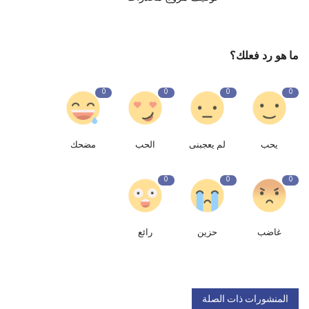
ما هو رد فعلك؟
0
0
0
0
يحب
لم يعجبنى
الحب
مضحك
0
0
0
غاضب
حزين
رائع
المنشورات ذات الصلة