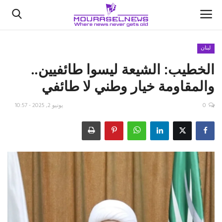
لبنان
الخطيب: الشيعة ليسوا طائفيين..
الأخبار
والمقاومة خيار وطني لا طائفي
كتّابنا
0
يونيو 2, 2025 - 10:57
السعودية
اقتصاد
علوم وتكنولوجيا
رياضة
فيديو