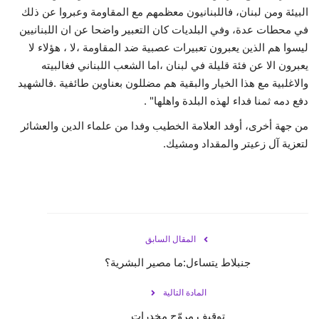
البيئة ومن لبنان، فاللبنانيون معظمهم مع المقاومة وعبروا عن ذلك
في محطات عدة، وفي البلديات كان التعبير واضحا عن ان اللبنانيين
ليسوا هم الذين يعبرون تعبيرات عصبية ضد المقاومة ،لا ، هؤلاء لا
يعبرون الا عن فئة قليلة في لبنان ،اما الشعب اللبناني فغالبيته
والاغلبية مع هذا الخيار والبقية هم مضللون بعناوين طائفية .فالشهيد
دفع دمه ثمنا فداء لهذه البلدة واهلها" .
من جهة أخرى، أوفد العلامة الخطيب وفدا من علماء الدين والعشائر
لتعزية آل زعيتر والمقداد ومشيك.
المقال السابق
جنبلاط يتساءل:ما مصير البشرية؟
المادة التالية
توقيف مروّج مخدرات