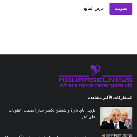
تصويت
عرض النتائج
المشاركات الأكثر مشاهدة
برّي... باي باي؟ واشنطن تكسر جدار الصمت: عقوبات
على "عر...