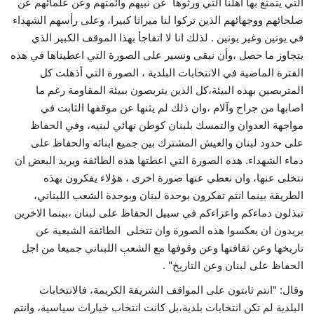
التي يتمتع بها اهلنا التي ورثوها عن نبيهم وأئمتهم وعن علمائهم عن
صلحائهم ووجهائهم الذين تركوا لنا ميراثا كبيرا، وعلى رأسهم الشهداء
في يونين وغير يونين . لذلك انا لا اتفاجأ بهذا الموقف الكبير الذي
يتجاوز ما حصل ،وأن نبقى ونسير على الصورة التي اعطيناها في هذه
الفترة الماضية في الانتخابات البلدية ، الصورة التي أذهلت كل
المتربصين بهذه البيئة،كل الذين يتربصون ببيئة المقاومة رغم ما
اصابها من جراح وآلام ،وان ذلك لم يثنها عن موقفها الثابت في
مواجهة العدوان والتمسك بلبنان كوطن نهائي لبنيه، وفي الحفاظ
على حدود لبنان والعيش المشترك بين جميع ابنائه والحفاظ على
دماء الشهداء. هذه الصورة التي اعطتها هذه الطائفة ويريد البعض ان
نتخلى عنها، وان نعطي عنها صورة اخرى ، هؤلاء يفكرون بهذه
الطريقة بينما انتم تفكرون بوحدة لبنان وبوحدة الشعب اللبناني،
تبذلون دماءكم واعزاءكم في سبيل الحفاظ على لبنان ،بينما الاخرين
يريدون ان يعكسوا هذه الصورة وان تتخلى الطائفة الشيعية عن
تاريخها وعن ثقافتها وعن وقوفها مع الشعب اللبناني جميعا من اجل
الحفاظ على لبنان وعن التاريخ" .
وقال: "انتم ثابتون على المواقف الشريفة الكريمة، فالانتخابات
البلدية لم تكن انتخابات بلدية،بل كانت انتخاب خيارات سياسية، وانتم