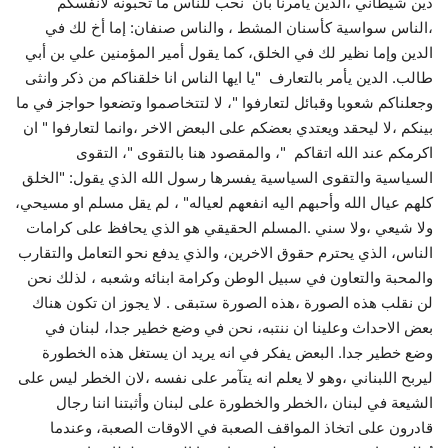
دين شيطاني ،الدين يأمرنا بان نحب للناس ما تحبونه لانفسكم
،الناس سواسية كأسنان المشط ، والناس صنفان: إما أخ لك في
الدين وإما نظير لك في الخلق، كما يقول أمير المؤمنين علي بن أبي
طالب. الدين يأمر بالتعارف "يا ايها الناس انا خلقناكم من ذكر وانثى
وجعلناكم شعوبا وقبائل لتعارفوا "، لا لتتخاصموا وتضعوا حواجز في ما
بينكم ،لا ليحقد ويعتدي بعضكم على البعض الاخر ،وانما لتعارفوا " ان
اكرمكم عند الله اتقاكم "، والمقصود هنا بالتقوى "، التقوى
السياسية والتقوى السياسية يفسرها رسول الله الذي يقول: "الخلق
كلهم عيال الله وأحبهم اليه انفعهم لعياله" ، لم يقل مسلم او مسيحي،
ولا شيعي ،ولا سني .المسلم الحقيقي هو الذي يحافظ على كرامات
الناس، الذي يحترم حقوق الاخرين، والذي يدفع نحو التعامل والتقارب
والمحبة والتعاون في سبيل الوطن وكرامة ابنائه وشعبه ، لذلك نحن
لن نقلب هذه الصورة ،هذه الصورة ستبقى . لا يجوز ان تكون هناك
بعض الاحداث وعلينا ان ننتبه، نحن في وضع خطير جدا، لبنان في
وضع خطير جدا. البعض يفكر في انه يريد ان يستغل هذه الخطورة
ليربح اللبناني ،وهو لا يعلم انه يتآمر على نفسه ،لان الخطر ليس على
الشيعة في لبنان ،الخطر والخطورة على لبنان وأثبتنا اننا رجال
قادرون على اتخاذ المواقف الصعبة في الاوقات الصعبة، وعندما