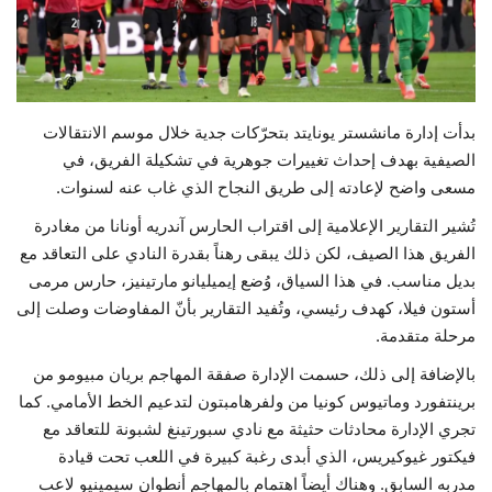
حياة
بدأت إدارة مانشستر يونايتد بتحرّكات جدية خلال موسم الانتقالات
الصيفية بهدف إحداث تغييرات جوهرية في تشكيلة الفريق، في
مسعى واضح لإعادته إلى طريق النجاح الذي غاب عنه لسنوات.
تُشير التقارير الإعلامية إلى اقتراب الحارس آندريه أونانا من مغادرة
الفريق هذا الصيف، لكن ذلك يبقى رهناً بقدرة النادي على التعاقد مع
بديل مناسب. في هذا السياق، وُضع إيميليانو مارتينيز، حارس مرمى
أستون فيلا، كهدف رئيسي، وتُفيد التقارير بأنّ المفاوضات وصلت إلى
مرحلة متقدمة.
بالإضافة إلى ذلك، حسمت الإدارة صفقة المهاجم بريان مبيومو من
برينتفورد وماتيوس كونيا من ولفرهامبتون لتدعيم الخط الأمامي. كما
تجري الإدارة محادثات حثيثة مع نادي سبورتينغ لشبونة للتعاقد مع
فيكتور غيوكيريس، الذي أبدى رغبة كبيرة في اللعب تحت قيادة
مدربه السابق. وهناك أيضاً اهتمام بالمهاجم أنطوان سيمينيو لاعب