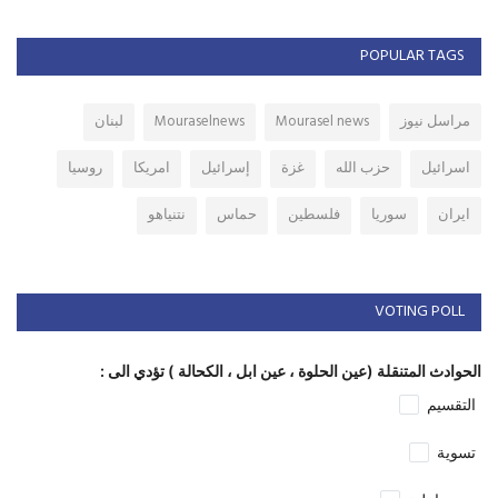
POPULAR TAGS
مراسل نيوز
Mourasel news
Mouraselnews
لبنان
اسرائيل
حزب الله
غزة
إسرائيل
امريكا
روسيا
ايران
سوريا
فلسطين
حماس
نتنياهو
VOTING POLL
الحوادث المتنقلة (عين الحلوة ، عين ابل ، الكحالة ) تؤدي الى :
التقسيم
تسوية