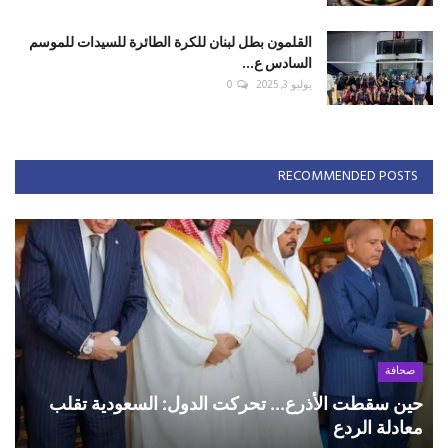
القلمون بطل لبنان للكرة الطائرة للسيدات للموسم
السادس ع...
يوليو 3, 2025
0
RECOMMENDED POSTS
صحافة
حين سقطت الأذرع... تحركت الدول: السعودية تقلب
معادلة الردع