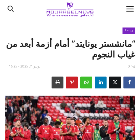
رياضة
“مانشستر يونايتد” أمام أزمة أبعد من
الأخبار
غياب النجوم
كتّابنا
0
يونيو 11, 2025 - 16:35
السعودية
اقتصاد
علوم وتكنولوجيا
رياضة
فيديو