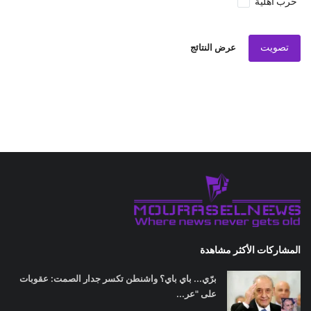
حرب اهلية
تصويت
عرض النتائج
المشاركات الأكثر مشاهدة
برّي... باي باي؟ واشنطن تكسر جدار الصمت: عقوبات
على "عر...