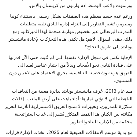
بورنموث ولاعب الوسط آدم وارتون من كريستال بالاس.
ورغم عدم حسم معظم هذه الصفقات بشكل رسمي باستثناء كونيا
ومبيومو، تُشير التقارير إلى التزام إدارة النادي تلبية متطلبات
المدرب البرتغالي عبر تخصيص موازنة ضخمة لهذا الميركاتو. ومع
ذلك، يبقى السؤال الأهم: هل تكفي هذه التحرّكات لإعادة مانشستر
يونايتد إلى طريق النجاح؟
الإجابة تكمن في سجل الإدارة نفسها التي لم تُثبت حتى الآن قدرتها
على قيادة النادي نحو الأمجاد. وبدلاً من اختيار عناصر تُعيد الى
الفريق هويته وشخصيته التنافسية، يجري الاعتماد على لاعبين دون
المستوى.
منذ عام 2013، عُرف مانشستر يونايتد بدائرة معيبة من التعاقدات
الباهظة التي لا تؤتي ثمارها؛ أداء باهت على أرض الملعب، إقالات
متكرّرة للمدربين، وتغييرات لا تمنح الفريق الاستمرارية اللازمة لتعزيز
مكانته بين الكبار. هذا النمط المتكرّر يُشير إلى غياب استراتيجية
محكمة من الإدارة للبناء والتطوير.
مع بداية موسم الانتقالات الصيفية لعام 2025، اتخذت الإدارة قرارات