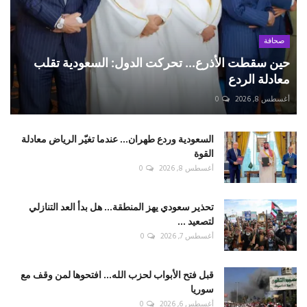
صحافة
حين سقطت الأذرع... تحركت الدول: السعودية تقلب
معادلة الردع
أغسطس 8, 2026
0
السعودية وردع طهران... عندما تغيّر الرياض معادلة
القوة
أغسطس 8, 2026
0
تحذير سعودي يهز المنطقة... هل بدأ العد التنازلي
لتصعيد ...
أغسطس 7, 2026
0
قبل فتح الأبواب لحزب الله... افتحوها لمن وقف مع
سوريا
أغسطس 6, 2026
0