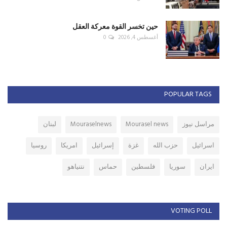
حين تخسر القوة معركة العقل
أغسطس 4, 2026
0
POPULAR TAGS
مراسل نيوز
Mourasel news
Mouraselnews
لبنان
اسرائيل
حزب الله
غزة
إسرائيل
امريكا
روسيا
ايران
سوريا
فلسطين
حماس
نتنياهو
VOTING POLL