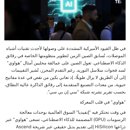
حياة
في ظل القيود الأميركية المشددة على وصولها لأحدث تقنيات أشباه
الموصلات، تُسابق الصين الزمن لتطوير منظومتها الخاصة في رقائق
الذكاء الاصطناعي. تعول الصين على عمالقة محليين أمثال “هواوي”
لسد فجوات سلاسل التوريد. رغم التقدم المحرز، تُشير التقييمات
إلى أن الطريق لا يزال طويلًا، إذ تعاني بكين من نقص في عدة مفاتيح
حيوية، من معدات التصنيع المتقدمة إلى رقائق الذاكرة عالية النطاق،
بحسب تقرير نشرته شبكة “سي إن بي سي”.
“هواوي” في قلب المعركة
في وقت تحتكر فيه “إنفيديا” السوق العالمية بوحدات معالجة
الرسومات (GPU) المصممة للذكاء الاصطناعي، تسعى “هواوي” عبر
ذراعها HiSilicon إلى تقديم بديل حقيقي عبر شريحة Ascend