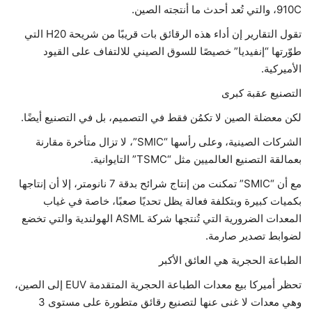
910C، والتي تُعد أحدث ما أنتجته الصين.
تقول التقارير إن أداء هذه الرقائق بات قريبًا من شريحة H20 التي
طوّرتها “إنفيديا” خصيصًا للسوق الصيني للالتفاف على القيود
الأميركية.
التصنيع عقبة كبرى
لكن معضلة الصين لا تكمُن فقط في التصميم، بل في التصنيع أيضًا.
الشركات الصينية، وعلى رأسها “SMIC”، لا تزال متأخرة مقارنة
بعمالقة التصنيع العالميين مثل “TSMC” التايوانية.
مع أن “SMIC” تمكنت من إنتاج شرائح بدقة 7 نانومتر، إلا أن إنتاجها
بكميات كبيرة وبتكلفة فعالة يظل تحديًا صعبًا، خاصة في غياب
المعدات الضرورية التي تُنتجها شركة ASML الهولندية والتي تخضع
لضوابط تصدير صارمة.
الطباعة الحجرية هي العائق الأكبر
تحظر أميركا بيع معدات الطباعة الحجرية المتقدمة EUV إلى الصين،
وهي معدات لا غنى عنها لتصنيع رقائق متطورة على مستوى 3