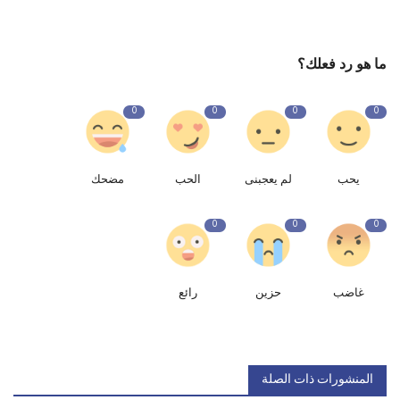
ما هو رد فعلك؟
0
0
0
0
يحب
لم يعجبنى
الحب
مضحك
0
0
0
غاضب
حزين
رائع
المنشورات ذات الصلة