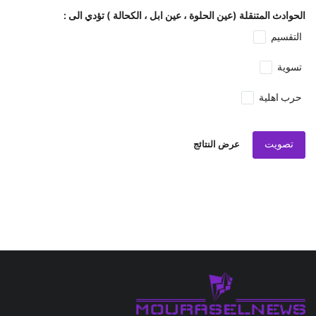
الحوادث المتنقلة (عين الحلوة ، عين ابل ، الكحالة ) تؤدي الى :
التقسيم
تسوية
حرب اهلية
تصويت
عرض النتائج