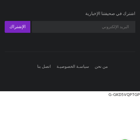
اشترك في صحيفتنا الإخبارية
الإشتراك
من نحن
سياسـة الخصوصيـة
اتصل بنا
G-GKD5VQPTGP