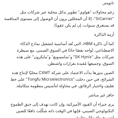
نانومتر.
رغم محاولات “هواوي” تطوير بدائل محلية عبر شركات مثل
“SiCarrier”، إلا أن المحللين يرون أن الوصول إلى مستوى المنافسة
قد يستغرق سنوات، إن لم يكن عقودًا.
أزمة الذاكرة
كما أن ذاكرة HBM، التي تُعد أساسية لتشغيل نماذج الذكاء
الاصطناعي، تُواجه نقصًا حادًا في السوق الصيني، مع سيطرة
شركات مثل “SK Hynix” و”سامسونغ” و”مايكرون” على هذه
السوق، وجميعها مُقيدة بقرارات واشنطن.
الصين بدورها بدأت الاعتماد على شركة CXMT محليًا لإنتاج هذه
الشرائح، في حين دخلت “Tongfu Microelectronics” على خط
تغليف واختبار الرقائق، في محاولة لتأسيس منظومة متكاملة.
حافز غير مباشر
يرى خبراء أن القيود الأميركية، وإن كانت تهدف إلى خنق الطموح
التكنولوجي الصيني، فإنها في الوقت ذاته شكّلت دافعًا للصين
لتسريع بناء بدائل وطنية.