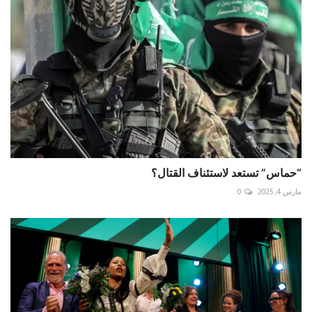
“حماس” تستعد لاستئناف القتال؟
مارس 4, 2025
0