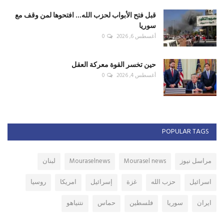
قبل فتح الأبواب لحزب الله... افتحوها لمن وقف مع
سوريا
أغسطس 6, 2026
0
حين تخسر القوة معركة العقل
أغسطس 4, 2026
0
POPULAR TAGS
مراسل نيوز
Mourasel news
Mouraselnews
لبنان
اسرائيل
حزب الله
غزة
إسرائيل
امريكا
روسيا
ايران
سوريا
فلسطين
حماس
نتنياهو