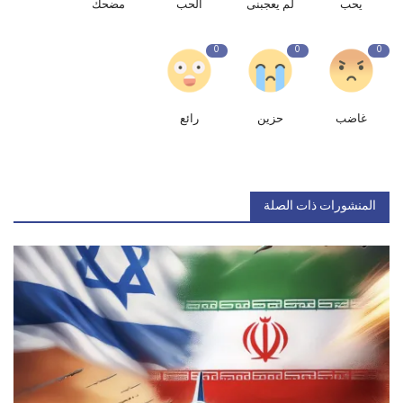
يحب
لم يعجبنى
الحب
مضحك
0
0
0
غاضب
حزين
رائع
المنشورات ذات الصلة