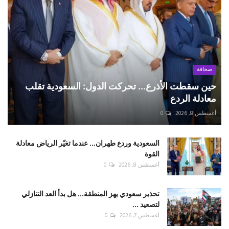
صحافة
حين سقطت الأذرع... تحركت الدول: السعودية تقلب
معادلة الردع
أغسطس 8, 2026
0
السعودية وردع طهران... عندما تغيّر الرياض معادلة
القوة
أغسطس 8, 2026
0
تحذير سعودي يهز المنطقة... هل بدأ العد التنازلي
لتصعيد ...
أغسطس 7, 2026
0