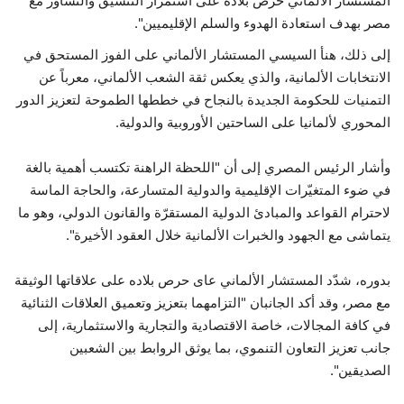
المستشار الألماني حرص بلاده على استمرار التنسيق والتشاور مع
مصر بهدف استعادة الهدوء والسلم الإقليميين".
إلى ذلك، هنأ السيسي المستشار الألماني على الفوز المستحق في
الانتخابات الألمانية، والذي يعكس ثقة الشعب الألماني، معرباً عن
التمنيات للحكومة الجديدة بالنجاح في خططها الطموحة لتعزيز الدور
المحوري لألمانيا على الساحتين الأوروبية والدولية.
وأشار الرئيس المصري إلى أن "اللحظة الراهنة تكتسب أهمية بالغة
في ضوء المتغيّرات الإقليمية والدولية المتسارعة، والحاجة الماسة
لاحترام القواعد والمبادئ الدولية المستقرّة والقانون الدولي، وهو ما
يتماشى مع الجهود والخبرات الألمانية خلال العقود الأخيرة".
بدوره، شدّد المستشار الألماني عاى حرص بلاده على علاقاتها الوثيقة
مع مصر، وقد أكد الجانبان "التزامهما بتعزيز وتعميق العلاقات الثنائية
في كافة المجالات، خاصة الاقتصادية والتجارية والاستثمارية، إلى
جانب تعزيز التعاون التنموي، بما يوثق الروابط بين الشعبين
الصديقين".