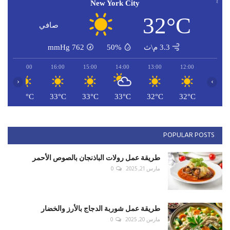
New York City
32°C
صافي
3.3 م\ث
50%
762
mmHg
17:00
16:00
15:00
14:00
13:00
12:00
‹
›
C
33°C
33°C
33°C
33°C
32°C
32°C
POPULAR POSTS
طريقة عمل رولات الباذنجان بالصوص الأحمر
مارس 21, 2025
0
طريقة عمل شوربة الدجاج بالأرز والخضار
مارس 20, 2025
0