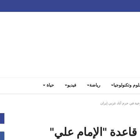
Track all markets on TradingView
لوم وتكنولوجيا
رياضة
فيديو
حياة
ية في خرم آباد غربي إيران ⁧
قاعدة "الإمام علي"