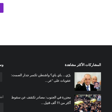
المشاركات الأكثر مشاهدة
وسا
برّي... باي باي؟ واشنطن تكسر جدار الصمت:
عقوبات على "عر...
اشت
مجزرة في الجنوب: مصادر تكشف عن سقوط
أكثر من 11 ألف قتيل...