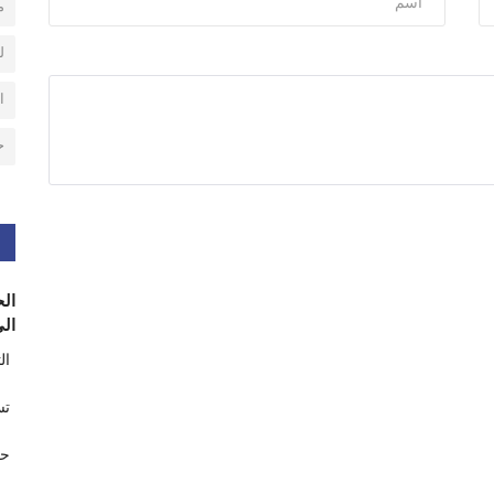
م
ل
ا
ح
الح
الى
ال
تس
حر