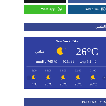
WhatsApp
Instagram
الطقس
New York City
26°C
صافي
3.1 م\ث
92%
765
mmHg
07:00
06:00
05:00
04:00
03:00
02:00
01:00
‹
›
24°C
24°C
24°C
25°C
25°C
25°C
26°C
POPULAR POSTS