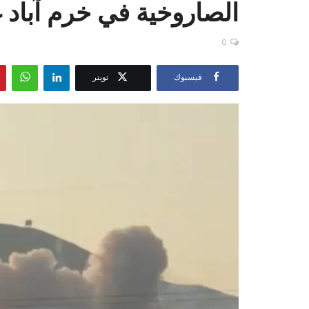
الصاروخية في خرم آباد غ‫
0
فيسبوك
تويتر