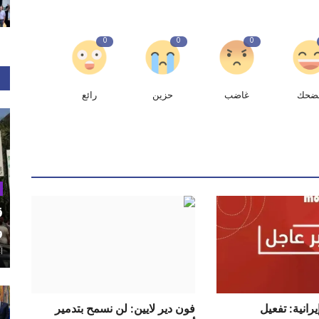
0
0
0
ضحك
غاضب
حزين
رائع
ق
و
أغ
رانية: تفعيل
فون دير لايين: لن نسمح بتدمير