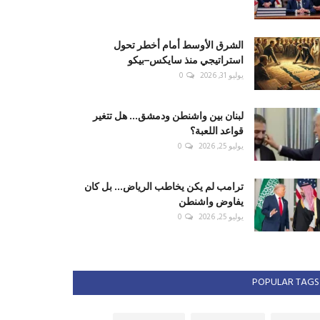
الشرق الأوسط أمام أخطر تحول
استراتيجي منذ سايكس–بيكو
يوليو 31, 2026
0
لبنان بين واشنطن ودمشق... هل تتغير
قواعد اللعبة؟
يوليو 25, 2026
0
ترامب لم يكن يخاطب الرياض... بل كان
يفاوض واشنطن
يوليو 25, 2026
0
POPULAR TAGS