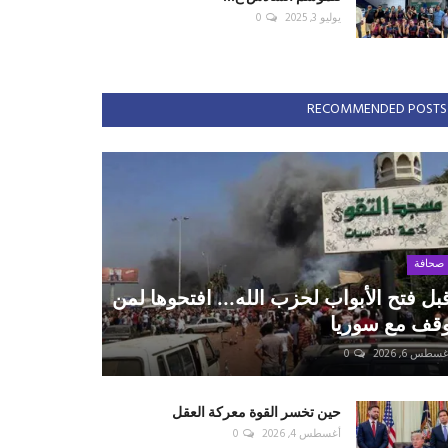
يوليو 3, 2025
0
RECOMMENDED POSTS
صحافة
بل فتح الأبواب لحزب الله... افتحوها لمن
قف مع سوريا
سطس 6, 2026
0
حين تخسر القوة معركة العقل
أغسطس 4, 2026
0