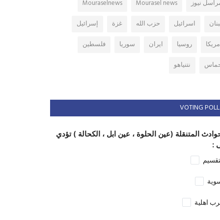
راسل نيوز
Mourasel news
Mouraselnews
بنان
اسرائيل
حزب الله
غزة
إسرائيل
مريكا
روسيا
ايران
سوريا
فلسطين
ماس
نتنياهو
VOTING POLL
وادث المتنقلة (عين الحلوة ، عين ابل ، الكحالة ) تؤدي
 :
تقسيم
وية
ب اهلية