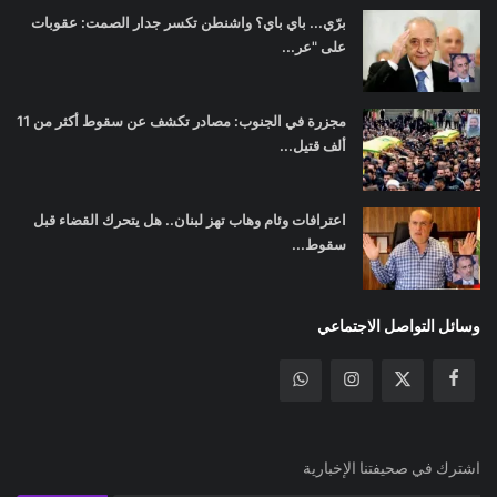
برّي... باي باي؟ واشنطن تكسر جدار الصمت: عقوبات
على "عر...
مجزرة في الجنوب: مصادر تكشف عن سقوط أكثر من 11
ألف قتيل...
اعترافات وئام وهاب تهز لبنان.. هل يتحرك القضاء قبل
سقوط...
وسائل التواصل الاجتماعي
اشترك في صحيفتنا الإخبارية