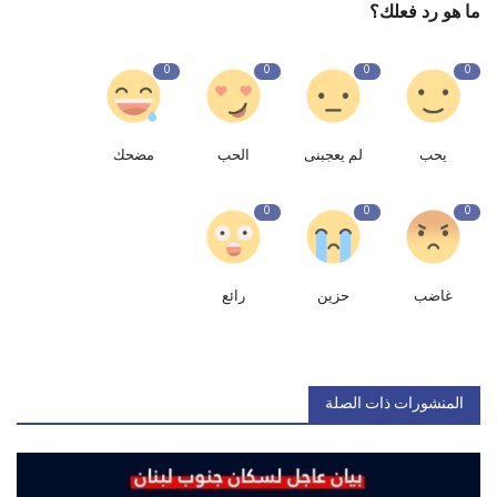
ما هو رد فعلك؟
0
0
0
0
يحب
لم يعجبنى
الحب
مضحك
0
0
0
غاضب
حزين
رائع
المنشورات ذات الصلة