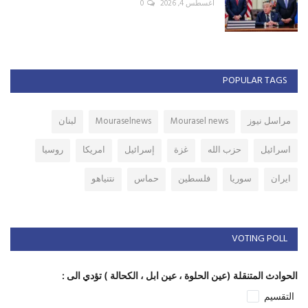
أغسطس 4, 2026
0
POPULAR TAGS
مراسل نيوز
Mourasel news
Mouraselnews
لبنان
اسرائيل
حزب الله
غزة
إسرائيل
امريكا
روسيا
ايران
سوريا
فلسطين
حماس
نتنياهو
VOTING POLL
الحوادث المتنقلة (عين الحلوة ، عين ابل ، الكحالة ) تؤدي الى :
التقسيم