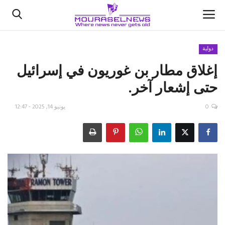
دولية
إغلاق مطار بن غوريون في ⁧‫إسرائيل‬⁩
الأخبار
حتى إشعار آخر.
كتّابنا
0
يونيو 14, 2025 - 12:47
السعودية
اقتصاد
علوم وتكنولوجيا
رياضة
فيديو