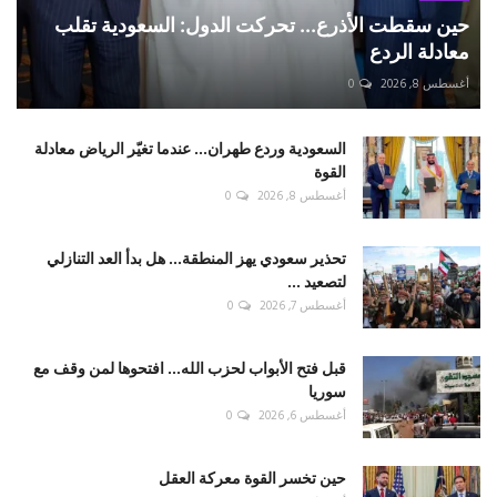
حين سقطت الأذرع... تحركت الدول: السعودية تقلب
معادلة الردع
أغسطس 8, 2026
0
السعودية وردع طهران... عندما تغيّر الرياض معادلة
القوة
أغسطس 8, 2026
0
تحذير سعودي يهز المنطقة... هل بدأ العد التنازلي
لتصعيد ...
أغسطس 7, 2026
0
قبل فتح الأبواب لحزب الله... افتحوها لمن وقف مع
سوريا
أغسطس 6, 2026
0
حين تخسر القوة معركة العقل