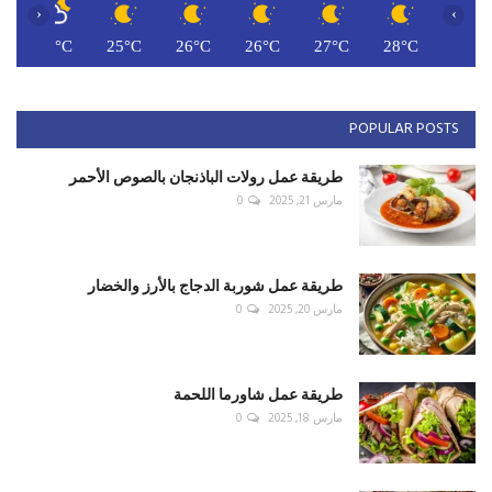
‹
›
C
24°C
25°C
26°C
26°C
27°C
28°C
POPULAR POSTS
طريقة عمل رولات الباذنجان بالصوص الأحمر
مارس 21, 2025
0
طريقة عمل شوربة الدجاج بالأرز والخضار
مارس 20, 2025
0
طريقة عمل شاورما اللحمة
مارس 18, 2025
0