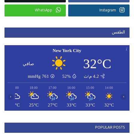
WhatsApp
Instagram
الطقس
New York City
32°C
صافي
4.2 م\ث
52%
761
mmHg
19:00
18:00
17:00
16:00
15:00
14:00
‹
›
C
26°C
25°C
27°C
33°C
33°C
32°C
POPULAR POSTS