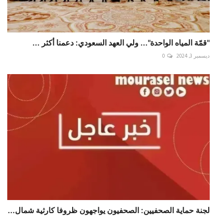
"قمّة المياه الواحدة"... ولي العهد السعودي: دعمنا أكثر ...
ديسمبر 3, 2024
0
لجنة حماية الصحفيين: الصحفيون يواجهون ظروفا كارثية شمال...