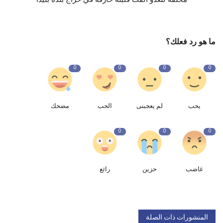
ما هو رد فعلك؟
0
0
0
0
يحب
لم يعجبنى
الحب
مضحك
0
0
0
غاضب
حزين
رائع
المنشورات ذات الصلة