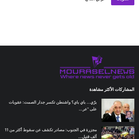
المشاركات الأكثر مشاهدة
برّي... باي باي؟ واشنطن تكسر جدار الصمت: عقوبات
على "عر...
مجزرة في الجنوب: مصادر تكشف عن سقوط أكثر من 11
ألف قتيل...