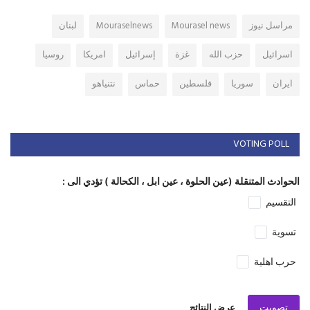
مراسل نيوز
Mourasel news
Mouraselnews
لبنان
اسرائيل
حزب الله
غزة
إسرائيل
امريكا
روسيا
ايران
سوريا
فلسطين
حماس
نتنياهو
VOTING POLL
الحوادث المتنقلة (عين الحلوة ، عين ابل ، الكحالة ) تؤدي الى :
التقسيم
تسوية
حرب اهلية
تصويت
عرض النتائج