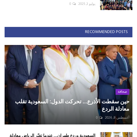
يوليو 3, 2025
0
RECOMMENDED POSTS
صحافة
حين سقطت الأذرع... تحركت الدول: السعودية تقلب
معادلة الردع
أغسطس 8, 2026
0
السعودية وردع طهران... عندما تغيّر الرياض معادلة