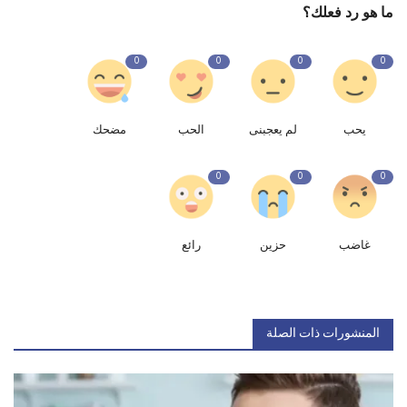
ما هو رد فعلك؟
0
0
0
0
يحب
لم يعجبنى
الحب
مضحك
0
0
0
غاضب
حزين
رائع
المنشورات ذات الصلة