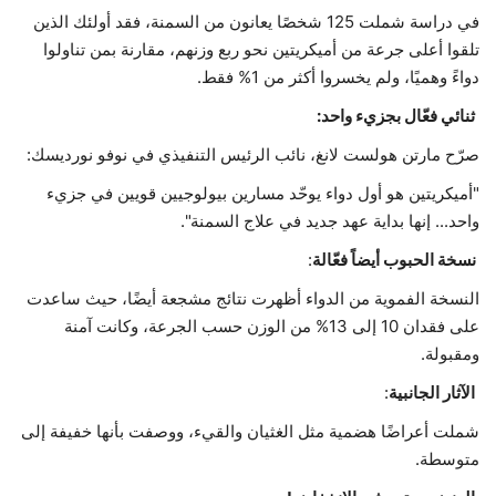
في دراسة شملت 125 شخصًا يعانون من السمنة، فقد أولئك الذين
تلقوا أعلى جرعة من أميكريتين نحو ربع وزنهم، مقارنة بمن تناولوا
دواءً وهميًا، ولم يخسروا أكثر من 1% فقط.
ثنائي فعّال بجزيء واحد:
صرّح مارتن هولست لانغ، نائب الرئيس التنفيذي في نوفو نورديسك:
"أميكريتين هو أول دواء يوحّد مسارين بيولوجيين قويين في جزيء
واحد... إنها بداية عهد جديد في علاج السمنة".
نسخة الحبوب أيضاً فعّالة
:
النسخة الفموية من الدواء أظهرت نتائج مشجعة أيضًا، حيث ساعدت
على فقدان 10 إلى 13% من الوزن حسب الجرعة، وكانت آمنة
ومقبولة.
الآثار الجانبية
:
شملت أعراضًا هضمية مثل الغثيان والقيء، ووصفت بأنها خفيفة إلى
متوسطة.