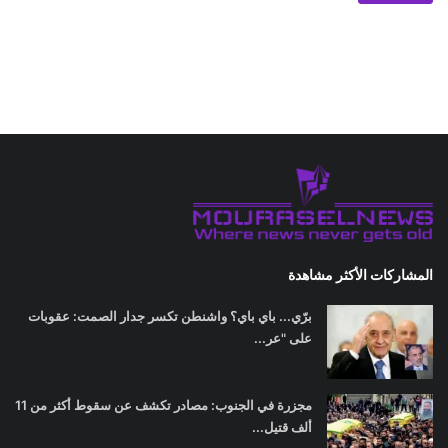
المشاركات الأكثر مشاهدة
برّي... باي باي؟ واشنطن تكسر جدار الصمت: عقوبات
على "عر...
مجزرة في الجنوب: مصادر تكشف عن سقوط أكثر من 11
ألف قتيل...