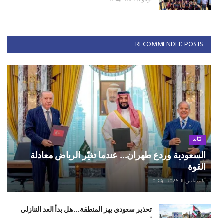
RECOMMENDED POSTS
كتّابنا
السعودية وردع طهران... عندما تغيّر الرياض معادلة
القوة
أغسطس 8, 2026
0
تحذير سعودي يهز المنطقة... هل بدأ العد التنازلي