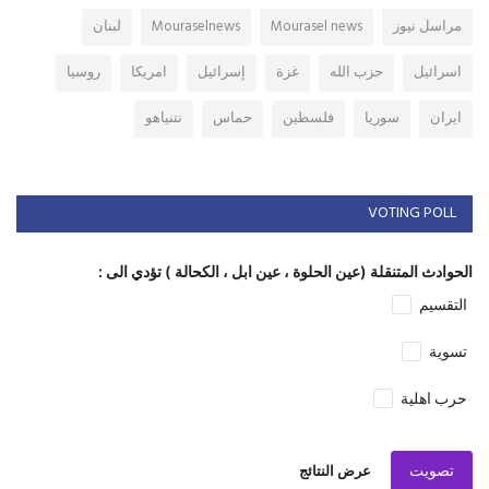
مراسل نيوز
Mourasel news
Mouraselnews
لبنان
اسرائيل
حزب الله
غزة
إسرائيل
امريكا
روسيا
ايران
سوريا
فلسطين
حماس
نتنياهو
VOTING POLL
الحوادث المتنقلة (عين الحلوة ، عين ابل ، الكحالة ) تؤدي الى :
التقسيم
تسوية
حرب اهلية
تصويت
عرض النتائج